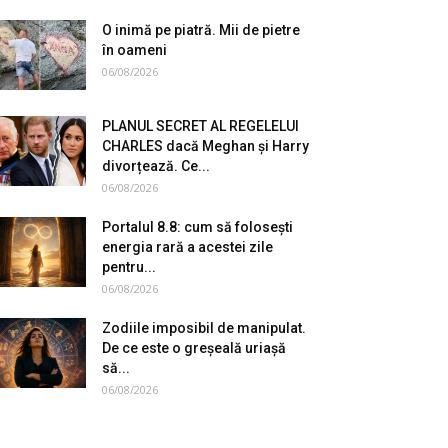
O inimă pe piatră. Mii de pietre
în oameni
06/08/2026
PLANUL SECRET AL REGELELUI
CHARLES dacă Meghan și Harry
divorțează. Ce...
06/08/2026
Portalul 8.8: cum să folosești
energia rară a acestei zile
pentru...
06/08/2026
Zodiile imposibil de manipulat.
De ce este o greșeală uriașă
să...
06/08/2026