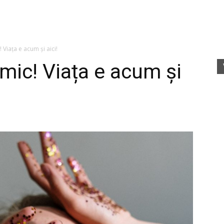
fete
Viața e acum și aici!
ic! Viața e acum și
rele