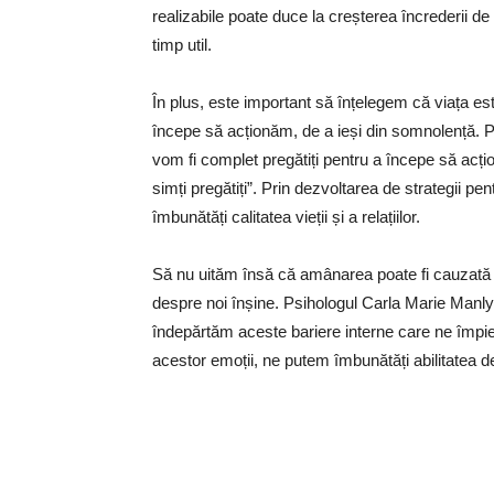
realizabile poate duce la creșterea încrederii de 
timp util.
În plus, este important să înțelegem că viața est
începe să acționăm, de a ieși din somnolență. P
vom fi complet pregătiți pentru a începe să acț
simți pregătiți”. Prin dezvoltarea de strategii p
îmbunătăți calitatea vieții și a relațiilor.
Să nu uităm însă că amânarea poate fi cauzată ș
despre noi înșine. Psihologul Carla Marie Manl
îndepărtăm aceste bariere interne care ne împie
acestor emoții, ne putem îmbunătăți abilitatea de