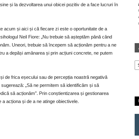
sine și la dezvoltarea unui obicei pozitiv de a face lucruri în
e acum și aici și că fiecare zi este o oportunitate de a
sihologul Neil Fiore: „Nu trebuie să așteptăm până când
ionăm. Uneori, trebuie să începem să acționăm pentru a ne
entru a depăși amânarea și prin acțiuni concrete, ne putem
Ar
i de frica eșecului sau de percepția noastră negativă
y sugerează: „Să ne permitem să identificăm și să
dică să acționăm”. Prin conștientizarea și gestionarea
 a acționa și de a ne atinge obiectivele.