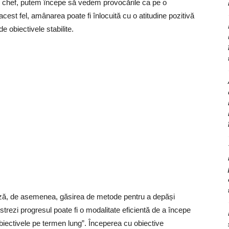
m chef, putem începe să vedem provocările ca pe o
acest fel, amânarea poate fi înlocuită cu o atitudine pozitivă
 obiectivele stabilite.
ză, de asemenea, găsirea de metode pentru a depăși
strezi progresul poate fi o modalitate eficientă de a începe
 obiectivele pe termen lung”. Începerea cu obiective