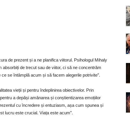
ura de prezent și a ne planifica viitorul. Psihologul Mihaly
 absorbiți de trecut sau de viitor, ci să ne concentrăm
 ce se întâmplă acum și să facem alegerile potrivite”.
atea vieții și pentru îndeplinirea obiectivelor. Prin
entru a depăși amânarea și conștientizarea emoțiilor
prezentul cu încredere și entuziasm, așa cum spunea și
t lucru este crucial. Viața este acum”.