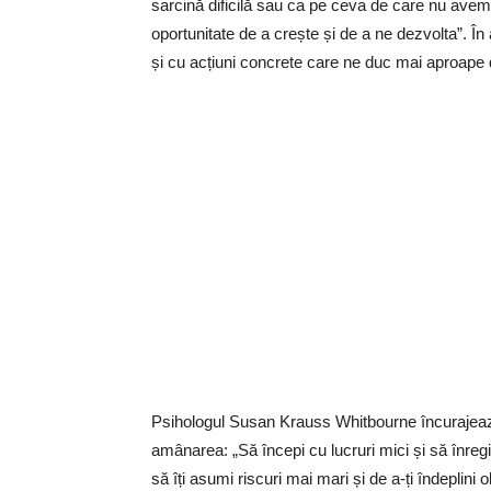
sarcină dificilă sau ca pe ceva de care nu ave
oportunitate de a crește și de a ne dezvolta”. În 
și cu acțiuni concrete care ne duc mai aproape de
Psihologul Susan Krauss Whitbourne încurajea
amânarea: „Să începi cu lucruri mici și să înregi
să îți asumi riscuri mai mari și de a-ți îndeplini