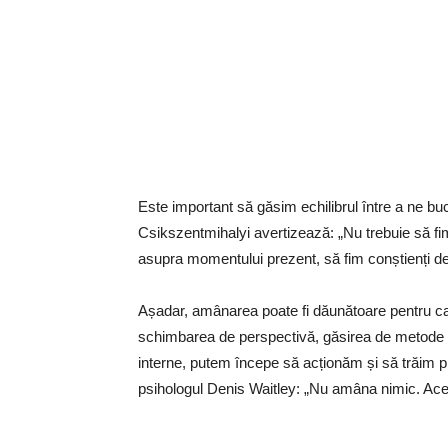
Este important să găsim echilibrul între a ne buc
Csikszentmihalyi avertizează: „Nu trebuie să fim
asupra momentului prezent, să fim conștienți de
Așadar, amânarea poate fi dăunătoare pentru calit
schimbarea de perspectivă, găsirea de metode p
interne, putem începe să acționăm și să trăim 
psihologul Denis Waitley: „Nu amâna nimic. Aces