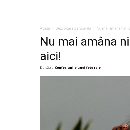
Acasă
Dezvoltare personală
Nu mai amâna nimic! 
Nu mai amâna nim
aici!
De către
Confesiunile unei fete rele