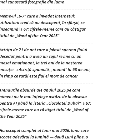
mai cunoscută fotografie din lume
Meme-ul „6-7” care a invadat internetul:
utilizatorii cred că au descoperit, în sfârșit, ce
înseamnă
67: cifrele-meme care au câștigat
la
titlul de „Word of the Year 2025”
Actrița de 71 de ani care a folosit sperma fiului
decedat pentru a avea un copil revine cu un
mesaj emoționant, la trei ani de la nașterea
micuței
Actriță spaniolă, „mamă” la 68 de ani,
la
în timp ce tatăl este fiul ei mort de cancer
Trendurile absurde ale anului 2025 pe care
nimeni nu le mai înțelege astăzi: de la obsesia
pentru AI până la isteria „ciocolatei Dubai”
67:
la
cifrele-meme care au câștigat titlul de „Word of
the Year 2025”
Horoscopul complet al lunii mai 2026: luna care
scoate adevărul la lumină — două Luni pline, o