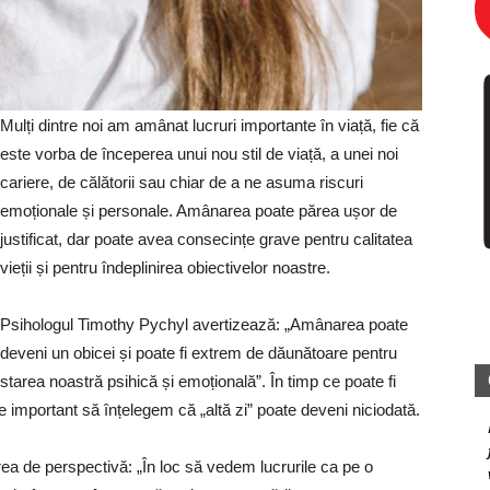
Mulți dintre noi am amânat lucruri importante în viață, fie că
este vorba de începerea unui nou stil de viață, a unei noi
cariere, de călătorii sau chiar de a ne asuma riscuri
emoționale și personale. Amânarea poate părea ușor de
justificat, dar poate avea consecințe grave pentru calitatea
vieții și pentru îndeplinirea obiectivelor noastre.
Psihologul Timothy Pychyl avertizează: „Amânarea poate
deveni un obicei și poate fi extrem de dăunătoare pentru
starea noastră psihică și emoțională”. În timp ce poate fi
e important să înțelegem că „altă zi” poate deveni niciodată.
 de perspectivă: „În loc să vedem lucrurile ca pe o