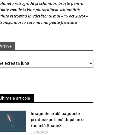
planetă retrogradă și schimbări bruște pentru
toate zodiile
Vine plutocalipsa schimbării:
la
Pluto retrograd în Vărsător (6 mai – 15 oct 2026) –
transformarea care nu mai poate fi evitată
Arhive
hive
Ultimele articole
Imaginile arată pagubele
produse pe Lună după ce o
rachetă SpaceX...
06/08/2026