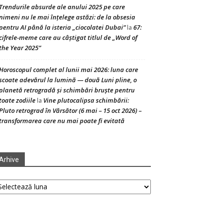
Trendurile absurde ale anului 2025 pe care
nimeni nu le mai înțelege astăzi: de la obsesia
pentru AI până la isteria „ciocolatei Dubai”
67:
la
cifrele-meme care au câștigat titlul de „Word of
the Year 2025”
Horoscopul complet al lunii mai 2026: luna care
scoate adevărul la lumină — două Luni pline, o
planetă retrogradă și schimbări bruște pentru
toate zodiile
Vine plutocalipsa schimbării:
la
Pluto retrograd în Vărsător (6 mai – 15 oct 2026) –
transformarea care nu mai poate fi evitată
Arhive
hive