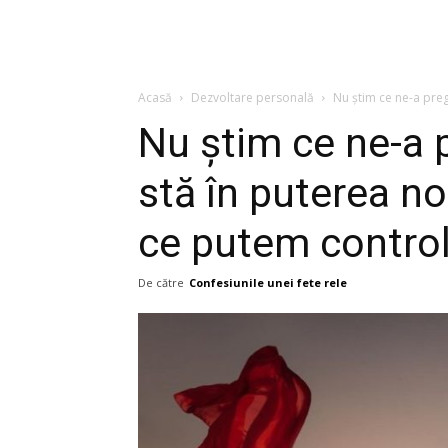
Acasă
Dezvoltare personală
Nu știm ce ne-a pregă
Nu știm ce ne-a p
stă în puterea 
ce putem contro
De către
Confesiunile unei fete rele