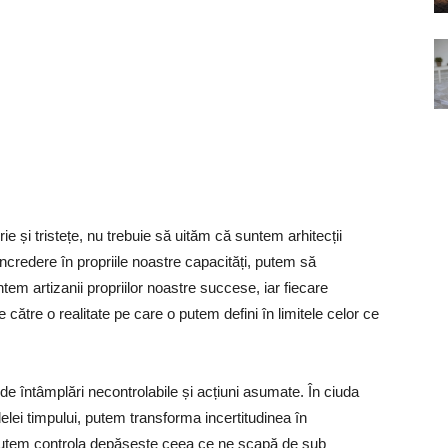
și tristețe, nu trebuie să uităm că suntem arhitecții
 încredere în propriile noastre capacități, putem să
tem artizanii propriilor noastre succese, iar fiecare
către o realitate pe care o putem defini în limitele celor ce
de întâmplări necontrolabile și acțiuni asumate. În ciuda
lei timpului, putem transforma incertitudinea în
 putem controla depășește ceea ce ne scapă de sub