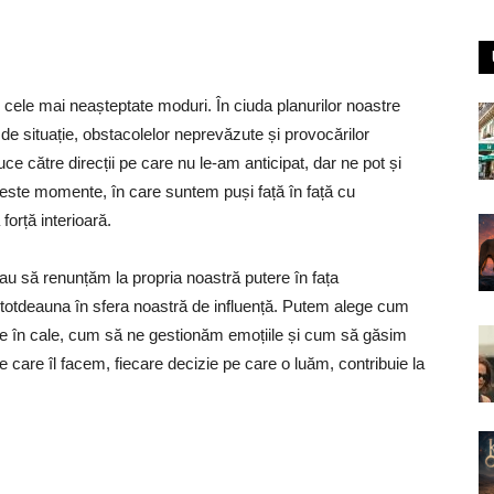
 cele mai neașteptate moduri. În ciuda planurilor noastre
de situație, obstacolelor neprevăzute și provocărilor
 către direcții pe care nu le-am anticipat, dar ne pot și
aceste momente, în care suntem puși față în față cu
orță interioară.
au să renunțăm la propria noastră putere în fața
ntotdeauna în sfera noastră de influență. Putem alege cum
te în cale, cum să ne gestionăm emoțiile și cum să găsim
s pe care îl facem, fiecare decizie pe care o luăm, contribuie la