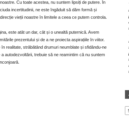
noastre. Cu toate acestea, nu suntem lipsiți de putere. În
ciuda incertitudinii, ne este îngăduit să dăm formă și
direcție vieții noastre în limitele a ceea ce putem controla.
ina, este atât un dar, cât și o unealtă puternică. Avem
tările prezentului și de a ne proiecta aspirațiile în viitor.
e în realitate, străbătând drumuri neumblate și sfidându-ne
rie a autodezvoltării, trebuie să ne reamintim că nu suntem
înconjoară.
Ar