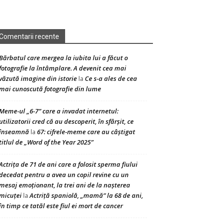
Comentarii recente
Bărbatul care mergea la iubita lui a făcut o
fotografie la întâmplare. A devenit cea mai
văzută imagine din istorie
Ce s-a ales de cea
la
mai cunoscută fotografie din lume
Meme-ul „6-7” care a invadat internetul:
utilizatorii cred că au descoperit, în sfârșit, ce
înseamnă
67: cifrele-meme care au câștigat
la
titlul de „Word of the Year 2025”
Actrița de 71 de ani care a folosit sperma fiului
decedat pentru a avea un copil revine cu un
mesaj emoționant, la trei ani de la nașterea
micuței
Actriță spaniolă, „mamă” la 68 de ani,
la
în timp ce tatăl este fiul ei mort de cancer