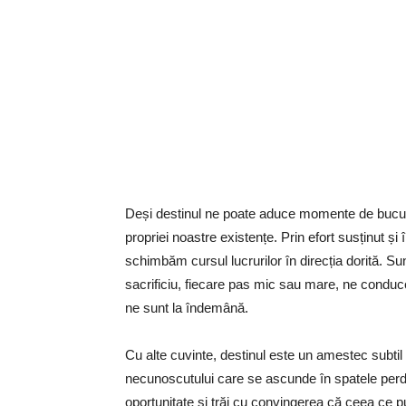
Deși destinul ne poate aduce momente de bucurie 
propriei noastre existențe. Prin efort susținut și
schimbăm cursul lucrurilor în direcția dorită. Sun
sacrificiu, fiecare pas mic sau mare, ne conduce 
ne sunt la îndemână.
Cu alte cuvinte, destinul este un amestec subtil 
necunoscutului care se ascunde în spatele perde
oportunitate și trăi cu convingerea că ceea ce