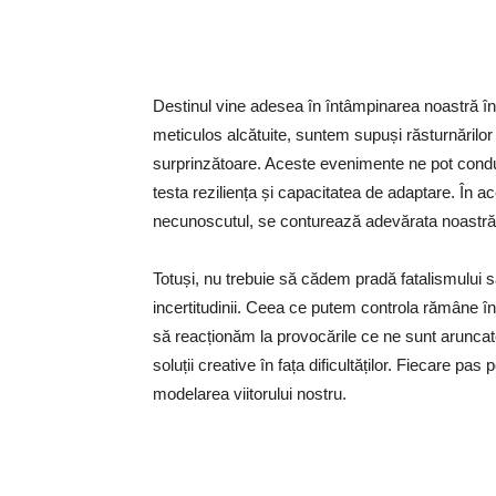
Destinul vine adesea în întâmpinarea noastră în
meticulos alcătuite, suntem supuși răsturnărilor 
surprinzătoare. Aceste evenimente ne pot conduce
testa reziliența și capacitatea de adaptare. În 
necunoscutul, se conturează adevărata noastră f
Totuși, nu trebuie să cădem pradă fatalismului s
incertitudinii. Ceea ce putem controla rămâne î
să reacționăm la provocările ce ne sunt arunca
soluții creative în fața dificultăților. Fiecare pa
modelarea viitorului nostru.