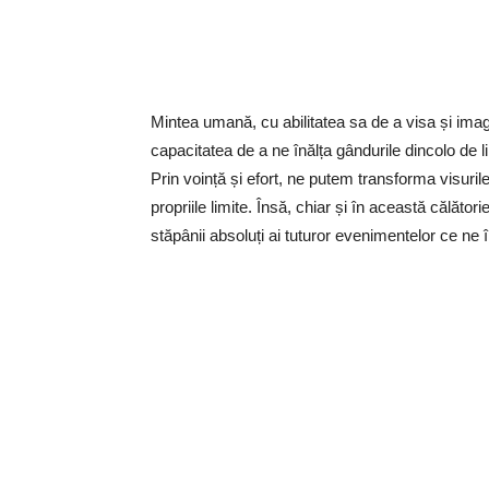
Mintea umană, cu abilitatea sa de a visa și imag
capacitatea de a ne înălța gândurile dincolo de limi
Prin voință și efort, ne putem transforma visuril
propriile limite. Însă, chiar și în această călăto
stăpânii absoluți ai tuturor evenimentelor ce ne 