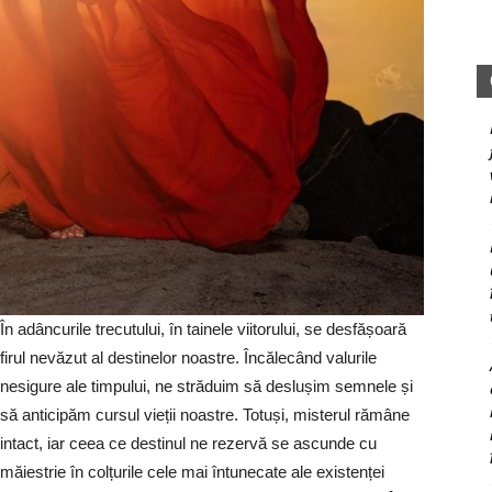
În adâncurile trecutului, în tainele viitorului, se desfășoară
firul nevăzut al destinelor noastre. Încălecând valurile
nesigure ale timpului, ne străduim să deslușim semnele și
să anticipăm cursul vieții noastre. Totuși, misterul rămâne
intact, iar ceea ce destinul ne rezervă se ascunde cu
măiestrie în colțurile cele mai întunecate ale existenței