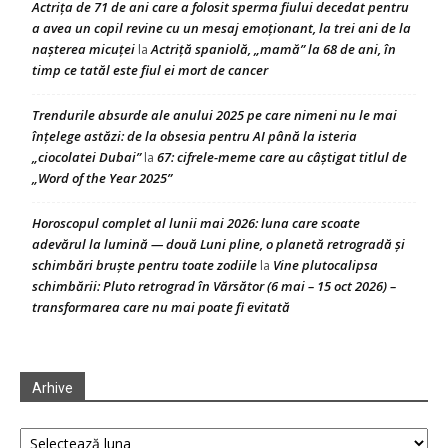
Actrița de 71 de ani care a folosit sperma fiului decedat pentru
a avea un copil revine cu un mesaj emoționant, la trei ani de la
nașterea micuței
Actriță spaniolă, „mamă” la 68 de ani, în
la
timp ce tatăl este fiul ei mort de cancer
Trendurile absurde ale anului 2025 pe care nimeni nu le mai
înțelege astăzi: de la obsesia pentru AI până la isteria
„ciocolatei Dubai”
67: cifrele-meme care au câștigat titlul de
la
„Word of the Year 2025”
Horoscopul complet al lunii mai 2026: luna care scoate
adevărul la lumină — două Luni pline, o planetă retrogradă și
schimbări bruște pentru toate zodiile
Vine plutocalipsa
la
schimbării: Pluto retrograd în Vărsător (6 mai – 15 oct 2026) –
transformarea care nu mai poate fi evitată
Arhive
Arhive