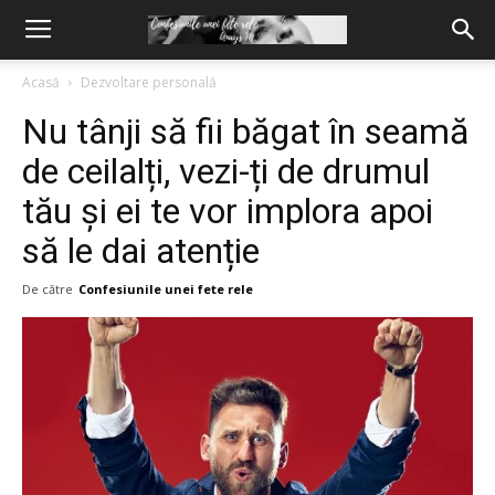
Acasă
Dezvoltare personală
Nu tânji să fii băgat în seamă
de ceilalți, vezi-ți de drumul
tău și ei te vor implora apoi
să le dai atenție
De către
Confesiunile unei fete rele