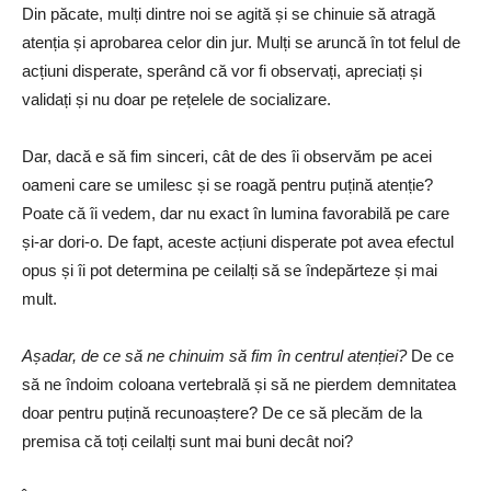
Din păcate, mulți dintre noi se agită și se chinuie să atragă
atenția și aprobarea celor din jur. Mulți se aruncă în tot felul de
acțiuni disperate, sperând că vor fi observați, apreciați și
validați și nu doar pe rețelele de socializare.
Dar, dacă e să fim sinceri, cât de des îi observăm pe acei
oameni care se umilesc și se roagă pentru puțină atenție?
Poate că îi vedem, dar nu exact în lumina favorabilă pe care
și-ar dori-o. De fapt, aceste acțiuni disperate pot avea efectul
opus și îi pot determina pe ceilalți să se îndepărteze și mai
mult.
Așadar, de ce să ne chinuim să fim în centrul atenției?
De ce
să ne îndoim coloana vertebrală și să ne pierdem demnitatea
doar pentru puțină recunoaștere? De ce să plecăm de la
premisa că toți ceilalți sunt mai buni decât noi?