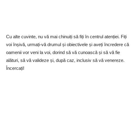
Cu alte cuvinte, nu vă mai chinuiți să fiți în centrul atenției. Fiți
voi înșivă, urmați-vă drumul și obiectivele și aveți încredere că
oamenii vor veni la voi, dorind să vă cunoască și să vă fie
alături, să vă valideze și, după caz, inclusiv să vă venereze.
Încercați!