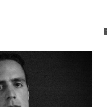
fete
rele