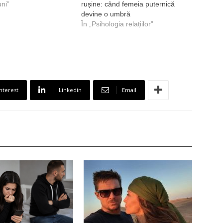
uni”
rușine: când femeia puternică
devine o umbră
În „Psihologia relațiilor”
nterest
Linkedin
Email