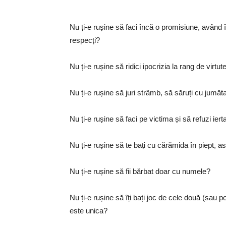
Nu ți-e rușine să faci încă o promisiune, având î
respecți?
Nu ți-e rușine să ridici ipocrizia la rang de virt
Nu ți-e rușine să juri strâmb, să săruți cu jumăt
Nu ți-e rușine să faci pe victima și să refuzi ierta
Nu ți-e rușine să te bați cu cărămida în piept, a
Nu ți-e rușine să fii bărbat doar cu numele?
Nu ți-e rușine să îți bați joc de cele două (sau po
este unica?