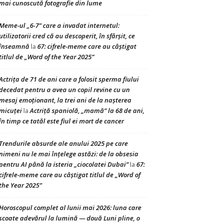
mai cunoscută fotografie din lume
Meme-ul „6-7” care a invadat internetul:
utilizatorii cred că au descoperit, în sfârșit, ce
înseamnă
67: cifrele-meme care au câștigat
la
titlul de „Word of the Year 2025”
Actrița de 71 de ani care a folosit sperma fiului
decedat pentru a avea un copil revine cu un
mesaj emoționant, la trei ani de la nașterea
micuței
Actriță spaniolă, „mamă” la 68 de ani,
la
în timp ce tatăl este fiul ei mort de cancer
Trendurile absurde ale anului 2025 pe care
nimeni nu le mai înțelege astăzi: de la obsesia
pentru AI până la isteria „ciocolatei Dubai”
67:
la
cifrele-meme care au câștigat titlul de „Word of
the Year 2025”
Horoscopul complet al lunii mai 2026: luna care
scoate adevărul la lumină — două Luni pline, o