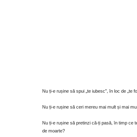
Nu ți-e rușine să spui „te iubesc”, în loc de „te 
Nu ți-e rușine să ceri mereu mai mult și mai mult
Nu ți-e rușine să pretinzi că-ți pasă, în timp ce t
de moarte?