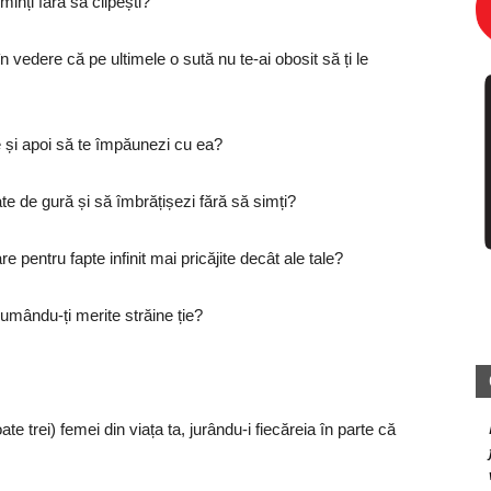
minți fără să clipești?
n vedere că pe ultimele o sută nu te-ai obosit să ți le
ute și apoi să te împăunezi cu ea?
ate de gură și să îmbrățișezi fără să simți?
re pentru fapte infinit mai pricăjite decât ale tale?
sumându-ți merite străine ție?
ate trei) femei din viața ta, jurându-i fiecăreia în parte că