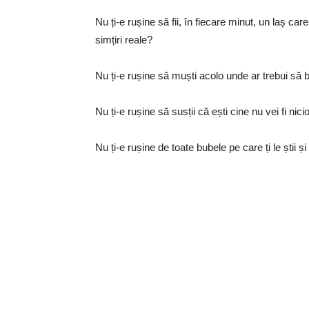
Nu ți-e rușine să fii, în fiecare minut, un laș ca
simțiri reale?
Nu ți-e rușine să muști acolo unde ar trebui să
Nu ți-e rușine să susții că ești cine nu vei fi nic
Nu ți-e rușine de toate bubele pe care ți le știi și