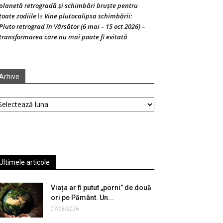
planetă retrogradă și schimbări bruște pentru
toate zodiile
Vine plutocalipsa schimbării:
la
Pluto retrograd în Vărsător (6 mai – 15 oct 2026) –
transformarea care nu mai poate fi evitată
Arhive
hive
Ultimele articole
Viața ar fi putut „porni” de două
ori pe Pământ. Un...
07/08/2026