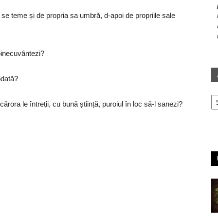
re se teme și de propria sa umbră, d-apoi de propriile sale
 binecuvântezi?
iodată?
Ar
 cărora le întreții, cu bună știință, puroiul în loc să-l sanezi?