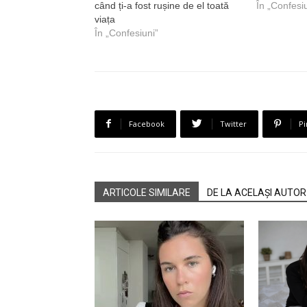
când ți-a fost rușine de el toată
În „Confesi
viața
În „Confesiuni”
Facebook
Twitter
Pi
ARTICOLE SIMILARE
DE LA ACELAȘI AUTOR