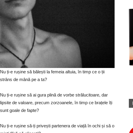
Nu ți-e rușine să bălești la femeia altuia, în timp ce o ții
strâns de mână pe a ta?
Nu ți-e rușine să ai gura plină de vorbe strălucitoare, dar
lipsite de valoare, precum zorzoanele, în timp ce brațele îți
sunt goale de fapte?
Nu ți-e rușine să-ți privești partenera de viață în ochi și să o