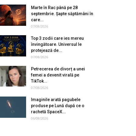
Marte în Rac până pe 28
septembrie. Șapte săptămâni în
care...
07/08/2026
Top 3 zodii care ies mereu
învingătoare. Universul le
protejează de...
07/08/2026
Petrecerea de divorț a unei
femei a devenit virală pe
TikTok...
07/08/2026
Imaginile arată pagubele
produse pe Lună după ce o
rachetă SpaceX...
06/08/2026