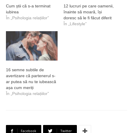
Cum știi că s-a terminat
12 lucruri pe care oamenii,
iubirea
înainte să moară, își
În „Psihologia relațiilor”
doresc să le fi făcut diferit
În „Lifestyle”
16 semne subtile de
avertizare că partenerul s-
ar putea să nu te iubească
așa cum meriți
În „Psihologia relațiilor”
Facebook
Twitter