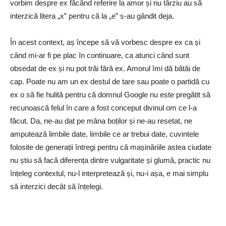
vorbim despre ex făcând referire la amor și nu târziu au să
interzică litera „x” pentru că la „e” s-au gândit deja.
În acest context, aș începe să vă vorbesc despre ex ca și
când mi-ar fi pe plac în continuare, ca atunci când sunt
obsedat de ex și nu pot trăi fără ex. Amorul îmi dă bătăi de
cap. Poate nu am un ex destul de tare sau poate o partidă cu
ex o să fie hulită pentru că domnul Google nu este pregătit să
recunoască felul în care a fost conceput divinul om ce l-a
făcut. Da, ne-au dat pe mâna boților și ne-au resetat, ne
amputează limbile date, limbile ce ar trebui date, cuvintele
folosite de generații întregi pentru că mașinăriile astea ciudate
nu știu să facă diferența dintre vulgaritate și glumă, practic nu
înțeleg contextul, nu-l interpretează și, nu-i așa, e mai simplu
să interzici decât să înțelegi.