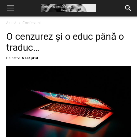
Acasă
Confesiuni
O cenzurez și o educ până o
traduc…
De către
Necăjitul