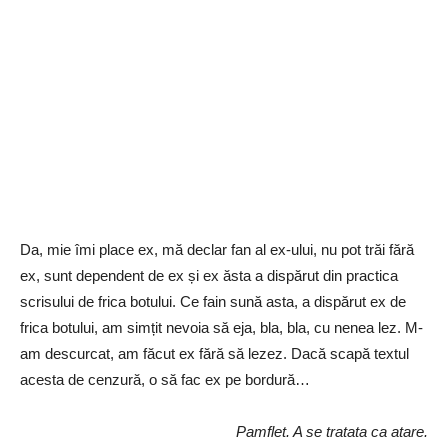
Da, mie îmi place ex, mă declar fan al ex-ului, nu pot trăi fără
ex, sunt dependent de ex și ex ăsta a dispărut din practica
scrisului de frica botului. Ce fain sună asta, a dispărut ex de
frica botului, am simțit nevoia să eja, bla, bla, cu nenea lez. M-
am descurcat, am făcut ex fără să lezez. Dacă scapă textul
acesta de cenzură, o să fac ex pe bordură…
Pamflet. A se tratata ca atare.