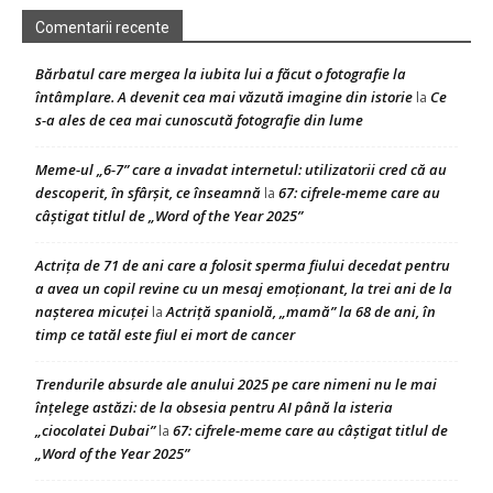
Comentarii recente
Bărbatul care mergea la iubita lui a făcut o fotografie la
întâmplare. A devenit cea mai văzută imagine din istorie
Ce
la
s-a ales de cea mai cunoscută fotografie din lume
Meme-ul „6-7” care a invadat internetul: utilizatorii cred că au
descoperit, în sfârșit, ce înseamnă
67: cifrele-meme care au
la
câștigat titlul de „Word of the Year 2025”
Actrița de 71 de ani care a folosit sperma fiului decedat pentru
a avea un copil revine cu un mesaj emoționant, la trei ani de la
nașterea micuței
Actriță spaniolă, „mamă” la 68 de ani, în
la
timp ce tatăl este fiul ei mort de cancer
Trendurile absurde ale anului 2025 pe care nimeni nu le mai
înțelege astăzi: de la obsesia pentru AI până la isteria
„ciocolatei Dubai”
67: cifrele-meme care au câștigat titlul de
la
„Word of the Year 2025”