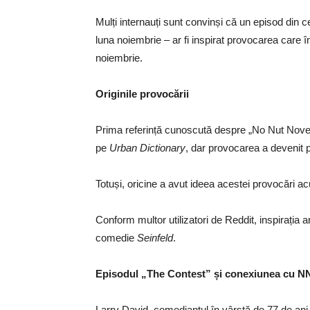
Mulți internauți sunt convinși că un episod din c
luna noiembrie – ar fi inspirat provocarea care î
noiembrie.
Originile provocării
Prima referință cunoscută despre „No Nut Novemb
pe
Urban Dictionary
, dar provocarea a devenit p
Totuși, oricine a avut ideea acestei provocări ac
Conform multor utilizatori de Reddit, inspirația ar
comedie
Seinfeld
.
Episodul „The Contest” și conexiunea cu N
Larry David, comediantul în vârstă de 77 de ani, 