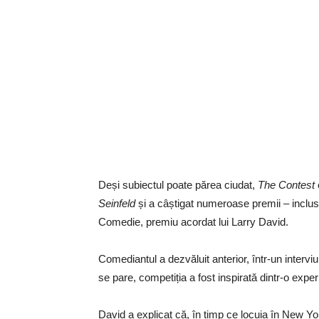
Deși subiectul poate părea ciudat,
The Contest
Seinfeld
și a câștigat numeroase premii – inclu
Comedie, premiu acordat lui Larry David.
Comediantul a dezvăluit anterior, într-un intervi
se pare, competiția a fost inspirată dintr-o expe
David a explicat că, în timp ce locuia în New Yor