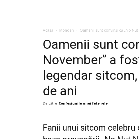
Acasă
Monden
Oamenii sunt convinși că „No Nut 
Oamenii sunt con
November” a fost
legendar sitcom,
de ani
De către
Confesiunile unei fete rele
Fanii unui sitcom celebru 