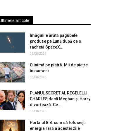
Ultimele articole
Imaginile arată pagubele
produse pe Lună după ce o
rachetă SpaceX...
06/08/2026
O inimă pe piatră. Mii de pietre
în oameni
06/08/2026
PLANUL SECRET AL REGELELUI
CHARLES dacă Meghan și Harry
divorțează. Ce...
06/08/2026
Portalul 8.8: cum să folosești
energia rară a acestei zile