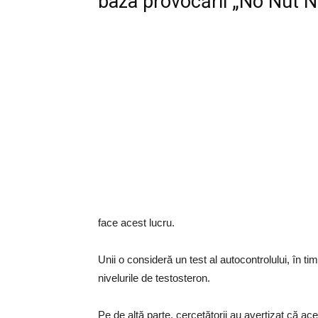
baza provocării „No Nut 
face acest lucru.
Unii o consideră un test al autocontrolului, în ti
nivelurile de testosteron.
Pe de altă parte, cercetătorii au avertizat că ac