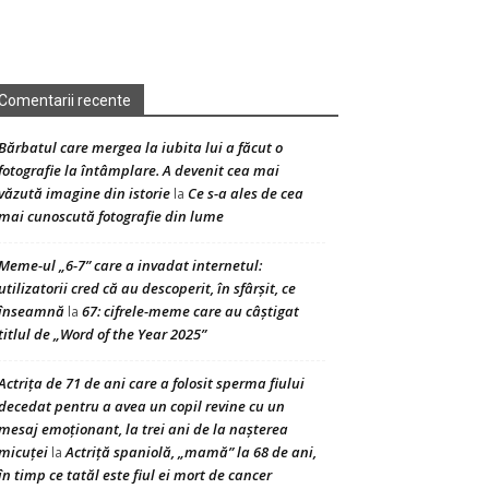
Comentarii recente
Bărbatul care mergea la iubita lui a făcut o
fotografie la întâmplare. A devenit cea mai
văzută imagine din istorie
Ce s-a ales de cea
la
mai cunoscută fotografie din lume
Meme-ul „6-7” care a invadat internetul:
utilizatorii cred că au descoperit, în sfârșit, ce
înseamnă
67: cifrele-meme care au câștigat
la
titlul de „Word of the Year 2025”
Actrița de 71 de ani care a folosit sperma fiului
decedat pentru a avea un copil revine cu un
mesaj emoționant, la trei ani de la nașterea
micuței
Actriță spaniolă, „mamă” la 68 de ani,
la
în timp ce tatăl este fiul ei mort de cancer