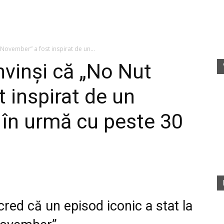
fete
November” a fost inspirat de un...
vinși că „No Nut
 inspirat de un
rele
 în urmă cu peste 30
cred că un episod iconic a stat la