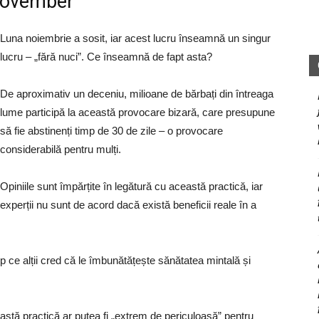
November”
Luna noiembrie a sosit, iar acest lucru înseamnă un singur
lucru – „fără nuci”. Ce înseamnă de fapt asta?
De aproximativ un deceniu, milioane de bărbați din întreaga
lume participă la această provocare bizară, care presupune
să fie abstinenți timp de 30 de zile – o provocare
considerabilă pentru mulți.
Opiniile sunt împărțite în legătură cu această practică, iar
experții nu sunt de acord dacă există beneficii reale în a
mp ce alții cred că le îmbunătățește sănătatea mintală și
eastă practică ar putea fi „extrem de periculoasă” pentru