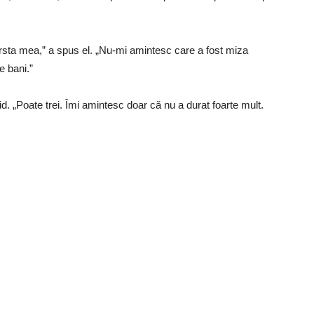
rsta mea,” a spus el. „Nu-mi amintesc care a fost miza
e bani.”
id. „Poate trei. Îmi amintesc doar că nu a durat foarte mult.