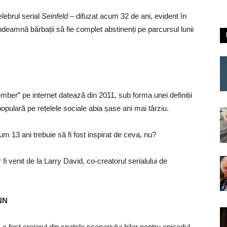
elebrul serial
Seinfeld
– difuzat acum 32 de ani, evident în
ndeamnă bărbații să fie complet abstinenți pe parcursul lunii
er” pe internet datează din 2011, sub forma unei definiții
opulară pe rețelele sociale abia șase ani mai târziu.
um 13 ani trebuie să fi fost inspirat de ceva, nu?
 fi venit de la Larry David, co-creatorul serialului de
NN
a fost creierul din spatele scenariului hilar pentru episodul