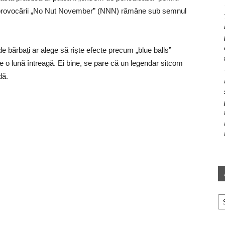
 provocării „No Nut November” (NNN) rămâne sub semnul
e bărbați ar alege să riște efecte precum „blue balls”
de o lună întreagă. Ei bine, se pare că un legendar sitcom
dă.
Ar