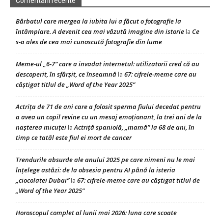
Comentarii recente
Bărbatul care mergea la iubita lui a făcut o fotografie la
întâmplare. A devenit cea mai văzută imagine din istorie
Ce
la
s-a ales de cea mai cunoscută fotografie din lume
Meme-ul „6-7” care a invadat internetul: utilizatorii cred că au
descoperit, în sfârșit, ce înseamnă
67: cifrele-meme care au
la
câștigat titlul de „Word of the Year 2025”
Actrița de 71 de ani care a folosit sperma fiului decedat pentru
a avea un copil revine cu un mesaj emoționant, la trei ani de la
nașterea micuței
Actriță spaniolă, „mamă” la 68 de ani, în
la
timp ce tatăl este fiul ei mort de cancer
Trendurile absurde ale anului 2025 pe care nimeni nu le mai
înțelege astăzi: de la obsesia pentru AI până la isteria
„ciocolatei Dubai”
67: cifrele-meme care au câștigat titlul de
la
„Word of the Year 2025”
Horoscopul complet al lunii mai 2026: luna care scoate