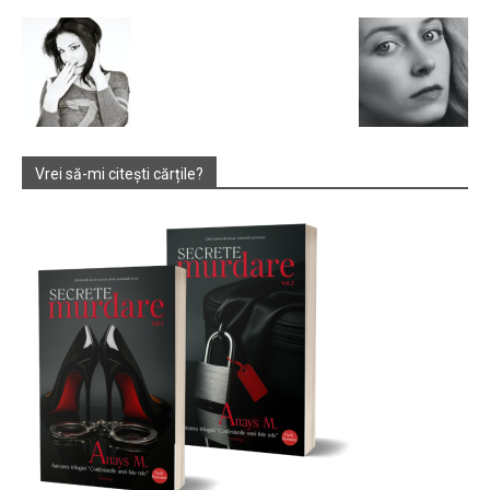
Vrei să-mi citești cărțile?