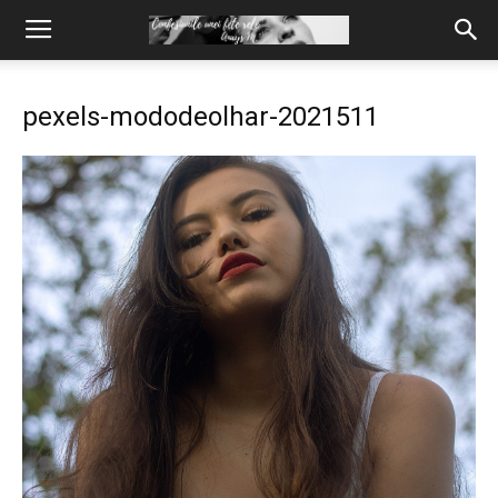
pexels-mododeolhar-2021511