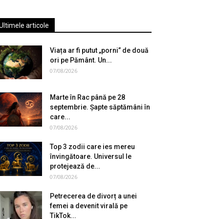
Ultimele articole
Viața ar fi putut „porni” de două
ori pe Pământ. Un...
07/08/2026
Marte în Rac până pe 28
septembrie. Șapte săptămâni în
care...
07/08/2026
Top 3 zodii care ies mereu
învingătoare. Universul le
protejează de...
07/08/2026
Petrecerea de divorț a unei
femei a devenit virală pe
TikTok...