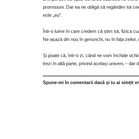
promisiuni. Dar ea ne obligă să regândim tot cee
este „eu”.
Într-o lume în care credem că știm tot, fizica c
Ne așază din nou în genunchi, nu în fața zeilor, c
Și poate că, într-o zi, când ne vom închide ochi
trezi în altă parte, privind același univers – dar d
Spune-mi în comentarii dacă și tu ai simțit 