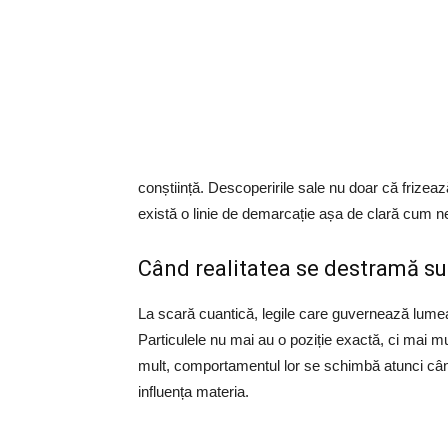
conștiință. Descoperirile sale nu doar că frizea
există o linie de demarcație așa de clară cum 
Când realitatea se destramă s
La scară cuantică, legile care guvernează lumea 
Particulele nu mai au o poziție exactă, ci mai multe
mult, comportamentul lor se schimbă atunci cân
influența materia.