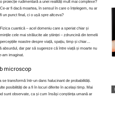
o proiecție rudimentară a unei realități mult mai complexe?
Ce-ar fi dacă moartea, în sensul în care o înțelegem, nu ar
fi un punct final, ci o ușă spre altceva?
Fizica cuantică – acel domeniu care a speriat chiar și
mințile cele mai strălucite ale științei – zdruncină din temelii
percepțiile noastre despre viață, spațiu, timp și chiar…
ză absurdul, dar par să sugereze că între viață și moarte nu
ne-am imaginat.
ub microscop
se transformă într-un dans halucinant de probabilități.
 posibilități de a fi în locuri diferite în același timp. Mai
d sunt observate, ca și cum însăși conștiința umană ar