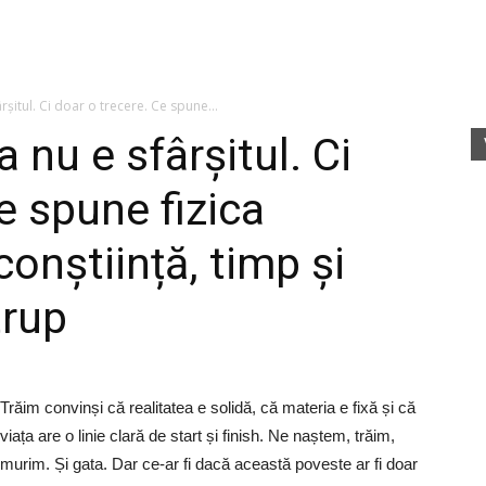
fete
șitul. Ci doar o trecere. Ce spune...
nu e sfârșitul. Ci
e spune fizica
rele
onștiință, timp și
trup
Trăim convinși că realitatea e solidă, că materia e fixă și că
viața are o linie clară de start și finish. Ne naștem, trăim,
murim. Și gata. Dar ce-ar fi dacă această poveste ar fi doar