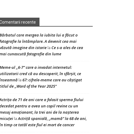
Comentarii recente
Bărbatul care mergea la iubita lui a făcut o
fotografie la întâmplare. A devenit cea mai
văzută imagine din istorie
Ce s-a ales de cea
la
mai cunoscută fotografie din lume
Meme-ul „6-7” care a invadat internetul:
utilizatorii cred că au descoperit, în sfârșit, ce
înseamnă
67: cifrele-meme care au câștigat
la
titlul de „Word of the Year 2025”
Actrița de 71 de ani care a folosit sperma fiului
decedat pentru a avea un copil revine cu un
mesaj emoționant, la trei ani de la nașterea
micuței
Actriță spaniolă, „mamă” la 68 de ani,
la
în timp ce tatăl este fiul ei mort de cancer