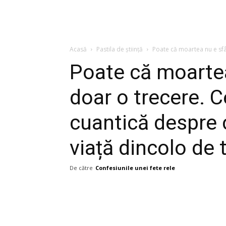
Acasă
Pastila de știință
Poate că moartea nu e sfâr
Poate că moartea 
doar o trecere. C
cuantică despre c
viață dincolo de 
De către
Confesiunile unei fete rele