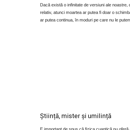
Dacă există o infinitate de versiuni ale noastre,
relativ, atunci moartea ar putea fi doar o schi
ar putea continua, în moduri pe care nu le putem î
Știință, mister și umilință
E important de spus că fizica cuantică nu oferă