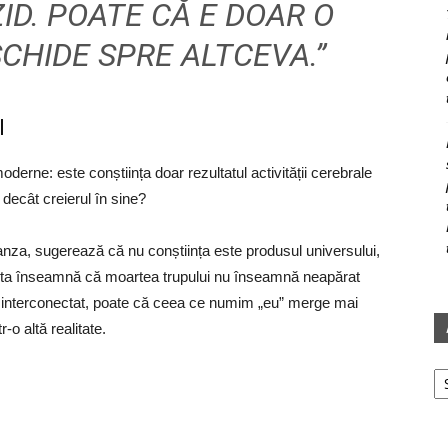
ID. POATE CĂ E DOAR O
CHIDE SPRE ALTCEVA.”
l
oderne: este conștiința doar rezultatul activității cerebrale
decât creierul în sine?
anza, sugerează că nu conștiința este produsul universului,
 Asta înseamnă că moartea trupului nu înseamnă neapărat
este interconectat, poate că ceea ce numim „eu” merge mai
r-o altă realitate.
Ar