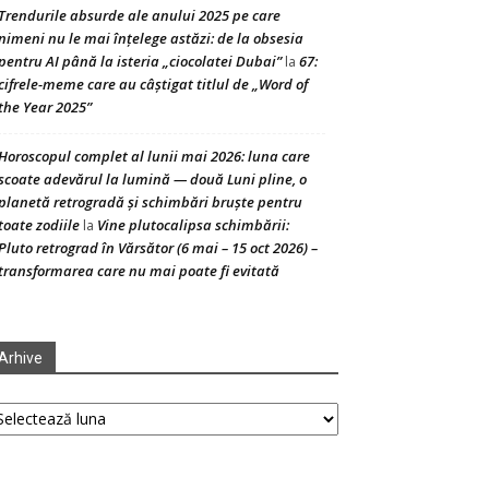
Trendurile absurde ale anului 2025 pe care
nimeni nu le mai înțelege astăzi: de la obsesia
pentru AI până la isteria „ciocolatei Dubai”
67:
la
cifrele-meme care au câștigat titlul de „Word of
the Year 2025”
Horoscopul complet al lunii mai 2026: luna care
scoate adevărul la lumină — două Luni pline, o
planetă retrogradă și schimbări bruște pentru
toate zodiile
Vine plutocalipsa schimbării:
la
Pluto retrograd în Vărsător (6 mai – 15 oct 2026) –
transformarea care nu mai poate fi evitată
Arhive
hive