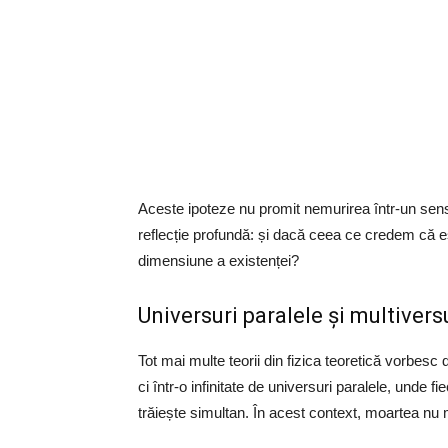
Aceste ipoteze nu promit nemurirea într-un sens 
reflecție profundă: și dacă ceea ce credem că est
dimensiune a existenței?
Universuri paralele și multiversu
Tot mai multe teorii din fizica teoretică vorbesc
ci într-o infinitate de universuri paralele, unde f
trăiește simultan. În acest context, moartea nu mai