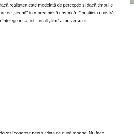
 dacă realitatea este modelată de percepție și dacă timpul e
mbare de „scenă” în marea piesă cosmică. Conștiința noastră
nțelege încă, într-un alt „film” al universului.
 dovezi concrete pentru viața de după moarte. Nu face