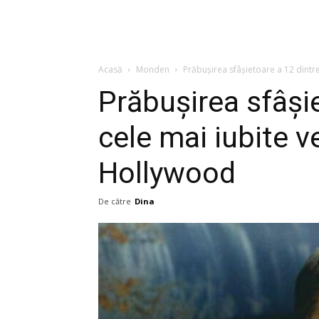
Acasă
Monden
Prăbușirea sfâșietoare a 12 dintr
Prăbușirea sfâși
cele mai iubite v
Hollywood
De către
Dina