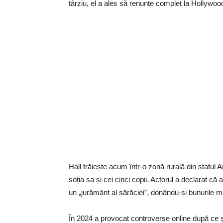
târziu, el a ales să renunțe complet la Hollywood 
Hall trăiește acum într-o zonă rurală din statul 
soția sa și cei cinci copii. Actorul a declarat că 
un „jurământ al sărăciei”, donându-și bunurile m
În 2024 a provocat controverse online după ce și-