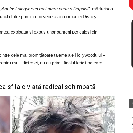
„Am fost singur cea mai mare parte a timpului”,
mărturisea
unul dintre primii copii-vedetă ai companiei Disney.
simțea exploatat și expus unor oameni periculoși din
 dintre cele mai promițătoare talente ale Hollywoodului –
ntru mulți dintre ei, nu au primit finalul fericit pe care
cals” la o viață radical schimbată