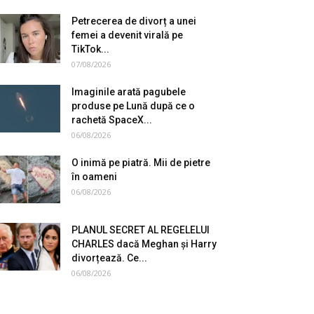
Petrecerea de divorț a unei
femei a devenit virală pe
TikTok...
07/08/2026
Imaginile arată pagubele
produse pe Lună după ce o
rachetă SpaceX...
06/08/2026
O inimă pe piatră. Mii de pietre
în oameni
06/08/2026
PLANUL SECRET AL REGELELUI
CHARLES dacă Meghan și Harry
divorțează. Ce...
06/08/2026