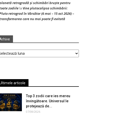
planetă retrogradă și schimbări bruște pentru
toate zodiile
Vine plutocalipsa schimbării:
la
Pluto retrograd în Vărsător (6 mai – 15 oct 2026) –
transformarea care nu mai poate fi evitată
Arhive
hive
Ultimele articole
Top 3 zodii care ies mereu
învingătoare. Universul le
protejează de...
07/08/2026