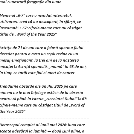
mai cunoscută fotografie din lume
Meme-ul „6-7” care a invadat internetul:
utilizatorii cred că au descoperit, în sfârșit, ce
înseamnă
67: cifrele-meme care au câștigat
la
titlul de „Word of the Year 2025”
Actrița de 71 de ani care a folosit sperma fiului
decedat pentru a avea un copil revine cu un
mesaj emoționant, la trei ani de la nașterea
micuței
Actriță spaniolă, „mamă” la 68 de ani,
la
în timp ce tatăl este fiul ei mort de cancer
Trendurile absurde ale anului 2025 pe care
nimeni nu le mai înțelege astăzi: de la obsesia
pentru AI până la isteria „ciocolatei Dubai”
67:
la
cifrele-meme care au câștigat titlul de „Word of
the Year 2025”
Horoscopul complet al lunii mai 2026: luna care
scoate adevărul la lumină — două Luni pline, o