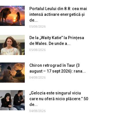
Portalul Leului din 8.8: cea mai
intensă activare energetică și
de...
05/08/2026
De la „Waity Katie” la Prințesa
de Wales. De unde a...
05/08/2026
Chiron retrograd în Taur (3
august – 17 sept 2026): rana...
04/08/2026
„Gelozia este singurul viciu
care nu oferă nicio plăcere.” 50
de...
04/08/2026