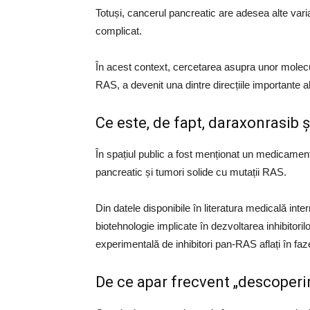
Totuși, cancerul pancreatic are adesea alte vari
complicat.
În acest context, cercetarea asupra unor molecu
RAS, a devenit una dintre direcțiile importante 
Ce este, de fapt, daraxonrasib 
În spațiul public a fost menționat un medicament
pancreatic și tumori solide cu mutații RAS.
Din datele disponibile în literatura medicală inte
biotehnologie implicate în dezvoltarea inhibitor
experimentală de inhibitori pan-RAS aflați în faz
De ce apar frecvent „descoperir