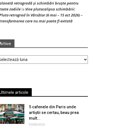
planetă retrogradă și schimbări bruște pentru
toate zodiile
Vine plutocalipsa schimbării:
la
Pluto retrograd în Vărsător (6 mai – 15 oct 2026) –
transformarea care nu mai poate fi evitată
Arhive
hive
Ultimele articole
5 cafenele din Paris unde
artiștii se certau, beau prea
mult...
05/08/2026