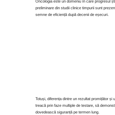
Oncologia este un domeniu în care progresul științ
preliminare din studii clinice timpurii sunt prez
semne de eficiență după decenii de eșecuri.
Totuși, diferența dintre un rezultat promițător 
treacă prin faze multiple de testare, să demonst
dovedească siguranță pe termen lung.