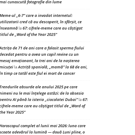
mai cunoscută fotografie din lume
Meme-ul „6-7” care a invadat internetul:
utilizatorii cred că au descoperit, în sfârșit, ce
înseamnă
67: cifrele-meme care au câștigat
la
titlul de „Word of the Year 2025”
Actrița de 71 de ani care a folosit sperma fiului
decedat pentru a avea un copil revine cu un
mesaj emoționant, la trei ani de la nașterea
micuței
Actriță spaniolă, „mamă” la 68 de ani,
la
în timp ce tatăl este fiul ei mort de cancer
Trendurile absurde ale anului 2025 pe care
nimeni nu le mai înțelege astăzi: de la obsesia
pentru AI până la isteria „ciocolatei Dubai”
67:
la
cifrele-meme care au câștigat titlul de „Word of
the Year 2025”
Horoscopul complet al lunii mai 2026: luna care
scoate adevărul la lumină — două Luni pline, o