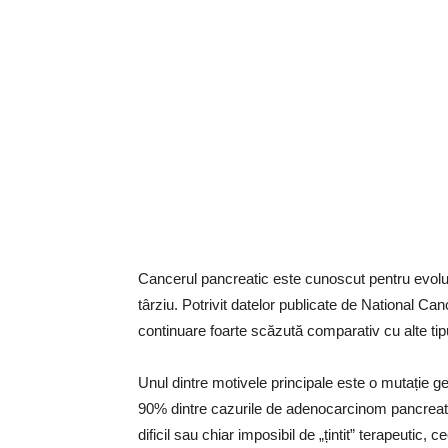
Cancerul pancreatic este cunoscut pentru evoluț
târziu. Potrivit datelor publicate de National Canc
continuare foarte scăzută comparativ cu alte tipu
Unul dintre motivele principale este o mutație 
90% dintre cazurile de adenocarcinom pancreatic
dificil sau chiar imposibil de „țintit” terapeutic, 