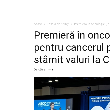
Acasă
Pastila de știință
Premieră în oncologie: „pas
Premieră în oncol
pentru cancerul 
stârnit valuri la 
De către
Irma