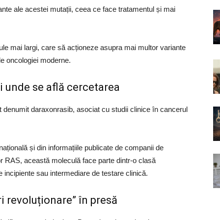
ante ale acestei mutații, ceea ce face tratamentul și mai
le mai largi, care să acționeze asupra mai multor variante
ale oncologiei moderne.
și unde se află cercetarea
 denumit daraxonrasib, asociat cu studii clinice în cancerul
rnațională și din informațiile publicate de companii de
ilor RAS, această moleculă face parte dintr-o clasă
e incipiente sau intermediare de testare clinică.
i revoluționare” în presă