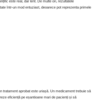
ific este real, dar lent. De multe ori, rezultatele
entate într-un mod entuziast, deoarece pot reprezenta primele
și un tratament aprobat este uriașă. Un medicament trebuie să
reze eficiență pe eșantioane mari de pacienți și să