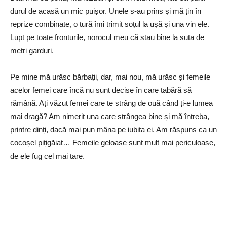
durul de acasă un mic puișor. Unele s-au prins și mă țin în
reprize combinate, o tură îmi trimit soțul la ușă și una vin ele.
Lupt pe toate fronturile, norocul meu că stau bine la suta de
metri garduri.
Pe mine mă urăsc bărbații, dar, mai nou, mă urăsc și femeile
acelor femei care încă nu sunt decise în care tabără să
rămână. Ați văzut femei care te strâng de ouă când ți-e lumea
mai dragă? Am nimerit una care strângea bine și mă întreba,
printre dinți, dacă mai pun mâna pe iubita ei. Am răspuns ca un
cocoșel pițigăiat… Femeile geloase sunt mult mai periculoase,
de ele fug cel mai tare.