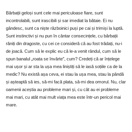
Bărbații geloși sunt cele mai periculoase fiare, sunt
incontrolabili, sunt irascibili și sar imediat la bătaie. Ei nu
gândesc, sunt ca niște războinici puși pe cai și trimiși la luptă.
Sunt instinctivi și nu pun în cântar consecințele, cu bărbații
răniți din dragoste, cu cei ce consideră că au fost trădați, nu-i
de joacă. Cum să le explic eu că le-a venit rândul, cum să le
spun banalul „roata se învârte”, cum? Credeți că ar înțelege
mai ușor și ar sta la ușa mea liniștiți să le iasă soțiile ca de la
medic? Nu există așa ceva, ei stau la ușa mea, stau la pândă
și așteaptă să ies, să-mi facă plata, să-mi dea omorul. Nu, clar
oamenii aceștia au probleme mari și, cu cât au ei probleme
mai mari, cu atât mai mult viața mea este într-un pericol mai
mare.