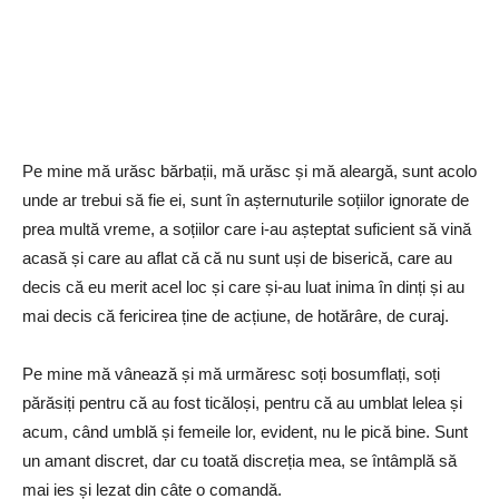
Pe mine mă urăsc bărbații, mă urăsc și mă aleargă, sunt acolo
unde ar trebui să fie ei, sunt în așternuturile soțiilor ignorate de
prea multă vreme, a soțiilor care i-au așteptat suficient să vină
acasă și care au aflat că că nu sunt uși de biserică, care au
decis că eu merit acel loc și care și-au luat inima în dinți și au
mai decis că fericirea ține de acțiune, de hotărâre, de curaj.
Pe mine mă vânează și mă urmăresc soți bosumflați, soți
părăsiți pentru că au fost ticăloși, pentru că au umblat lelea și
acum, când umblă și femeile lor, evident, nu le pică bine. Sunt
un amant discret, dar cu toată discreția mea, se întâmplă să
mai ies și lezat din câte o comandă.