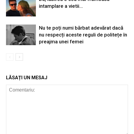
intamplare a vietii…
Nu te poți numi bărbat adevărat dacă
nu respecți aceste reguli de politețe în
preajma unei femei
LĂSAȚI UN MESAJ