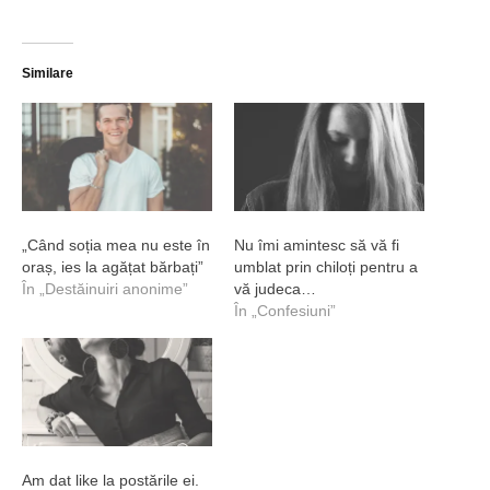
Similare
„Când soția mea nu este în
Nu îmi amintesc să vă fi
oraș, ies la agățat bărbați”
umblat prin chiloți pentru a
În „Destăinuiri anonime”
vă judeca…
În „Confesiuni”
Am dat like la postările ei.