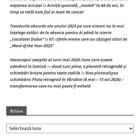
nașterea micuței
Actriță spaniolă, „mamă” la 68 de ani, în
la
timp ce tatăl este fiul ei mort de cancer
Trendurile absurde ale anului 2025 pe care nimeni nu le mai
înțelege astăzi: de la obsesia pentru AI până la isteria
„ciocolatei Dubai”
67: cifrele-meme care au câștigat titlul de
la
„Word of the Year 2025”
Horoscopul complet al lunii mai 2026: luna care scoate
adevărul la lumină — două Luni pline, o planetă retrogradă și
schimbări bruște pentru toate zodiile
Vine plutocalipsa
la
schimbării: Pluto retrograd în Vărsător (6 mai – 15 oct 2026) –
transformarea care nu mai poate fi evitată
Arhive
Arhive