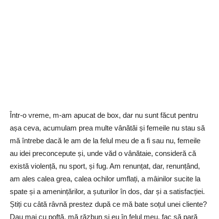
Într-o vreme, m-am apucat de box, dar nu sunt făcut pentru
așa ceva, acumulam prea multe vânătăi și femeile nu stau să
mă întrebe dacă le am de la felul meu de a fi sau nu, femeile
au idei preconcepute și, unde văd o vânătaie, consideră că
există violență, nu sport, și fug. Am renunțat, dar, renunțând,
am ales calea grea, calea ochilor umflați, a mâinilor sucite la
spate și a amenințărilor, a șuturilor în dos, dar și a satisfacției.
Știți cu câtă râvnă prestez după ce mă bate soțul unei cliente?
Dau mai cu poftă, mă răzbun și eu în felul meu, fac să pară