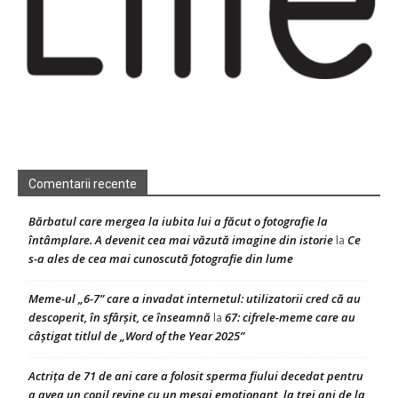
Comentarii recente
Bărbatul care mergea la iubita lui a făcut o fotografie la
întâmplare. A devenit cea mai văzută imagine din istorie
Ce
la
s-a ales de cea mai cunoscută fotografie din lume
Meme-ul „6-7” care a invadat internetul: utilizatorii cred că au
descoperit, în sfârșit, ce înseamnă
67: cifrele-meme care au
la
câștigat titlul de „Word of the Year 2025”
Actrița de 71 de ani care a folosit sperma fiului decedat pentru
a avea un copil revine cu un mesaj emoționant, la trei ani de la