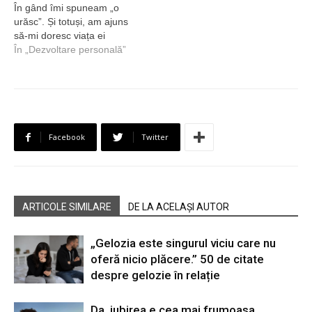
În gând îmi spuneam „o
urăsc”. Și totuși, am ajuns
să-mi doresc viața ei
În „Dezvoltare personală”
Facebook
Twitter
ARTICOLE SIMILARE
DE LA ACELAȘI AUTOR
„Gelozia este singurul viciu care nu
oferă nicio plăcere.” 50 de citate
despre gelozie în relație
Da, iubirea e cea mai frumoasa