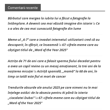
Comentarii recente
Bărbatul care mergea la iubita lui a făcut o fotografie la
întâmplare. A devenit cea mai văzută imagine din istorie
Ce
la
s-a ales de cea mai cunoscută fotografie din lume
Meme-ul „6-7” care a invadat internetul: utilizatorii cred că au
descoperit, în sfârșit, ce înseamnă
67: cifrele-meme care au
la
câștigat titlul de „Word of the Year 2025”
Actrița de 71 de ani care a folosit sperma fiului decedat pentru
a avea un copil revine cu un mesaj emoționant, la trei ani de la
nașterea micuței
Actriță spaniolă, „mamă” la 68 de ani, în
la
timp ce tatăl este fiul ei mort de cancer
Trendurile absurde ale anului 2025 pe care nimeni nu le mai
înțelege astăzi: de la obsesia pentru AI până la isteria
„ciocolatei Dubai”
67: cifrele-meme care au câștigat titlul de
la
„Word of the Year 2025”