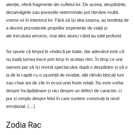
atenție, oferă fragmente din sufletul lor. De aceea, despărțirile,
dezamăgirile sau poveștile neterminate pot rămâne multă
vreme vii în interiorul lor. Fără să își dea seama, au tendința de
a deveni prizonierele propriilor experiențe de viață și
ale trecutului amoros, mai ales atunci când au iubit profund.
Se spune că timpul le vindecă pe toate, dar adevărul este că
nu toată lumea trece prin timp în același ritm. În timp ce unii
oameni par să își revină spectaculos după o despărțire și să o
ia de la capăt cu o ușurință de invidiat, alții rămân blocați luni
sau chiar ani de zile în ecoul unei foste relații. Nu este vorba
despre încăpățânare și nici despre un defect de caracter, ci
pur și simplu despre felul în care suntem construiți la nivel
emoțional. (…)
Zodia Rac