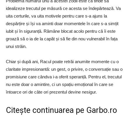
Problema numărul unu a acestei zodii este că tinde să
idealizeze trecutul pe măsură ce acesta se îndepărtează. Va
uita certurile, va uita motivele pentru care s-a ajuns la
despărțire și își va aminti doar momentele în care s-a simțit
iubit și în siguranță. Rămâne blocat acolo pentru că îi este
groază să o ia de la capăt și să fie din nou vulnerabil în fața
unui străin.
Chiar și după ani, Racul poate retrăi anumite momente cu o
claritate impresionantă: un gest, o privire, o conversație sau o
promisiune care cândva i-a oferit speranță. Pentru el, trecutul
nu este doar o amintire, ci un spațiu emoțional în care se
întoarce ori de câte ori prezentul devine nesigur.
Citește continuarea pe
Garbo.ro