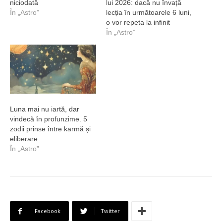
niciodată
lui 2026: dacă nu învață
În „Astro”
lecția în următoarele 6 luni,
o vor repeta la infinit
În „Astro”
Luna mai nu iartă, dar
vindecă în profunzime. 5
zodii prinse între karmă și
eliberare
În „Astro”
Facebook
Twitter