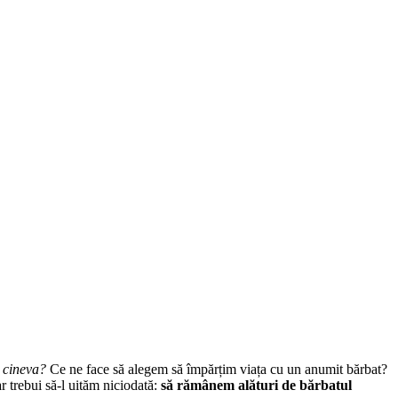
e cineva?
Ce ne face să alegem să împărțim viața cu un anumit bărbat?
r trebui să-l uităm niciodată:
să rămânem alături de bărbatul