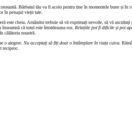
e constantă. Bărbatul tău va fi acolo pentru tine în momentele bune și în 
r în peisajul vieții tale.
ră este cheia. Amândoi trebuie să vă exprimați nevoile, să vă ascultați ș
 înseamnă că totul este întotdeauna roz.
Relațiile pot fi dificile și pot
în călătoria noastră.
 pe o alegere.
Nu acceptați să fiți doar o întâmplare în viața cuiva.
Rămân
ct reciproc.