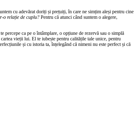
untem cu adevărat doriți și prețuiți, în care ne simțim aleși pentru cine
tr-o relație de cuplu?
Pentru că atunci când suntem o alegere,
nu te percepe ca pe o întâmplare, o opțiune de rezervă sau o simplă
cartea vieții lui. El te iubește pentru calitățile tale unice, pentru
rfecțiunile și cu istoria ta, înțelegând că nimeni nu este perfect și că