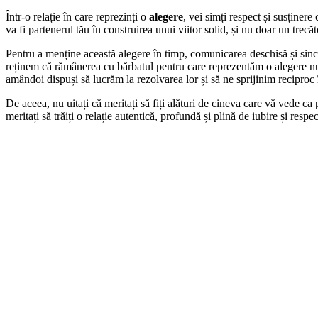
Într-o relație în care reprezinți o
alegere
, vei simți respect și susținer
va fi partenerul tău în construirea unui viitor solid, și nu doar un trecăto
Pentru a menține această alegere în timp, comunicarea deschisă și since
reținem că rămânerea cu bărbatul pentru care reprezentăm o alegere nu
amândoi dispuși să lucrăm la rezolvarea lor și să ne sprijinim reciproc 
De aceea, nu uitați că meritați să fiți alături de cineva care vă vede ca
meritați să trăiți o relație autentică, profundă și plină de iubire și respe