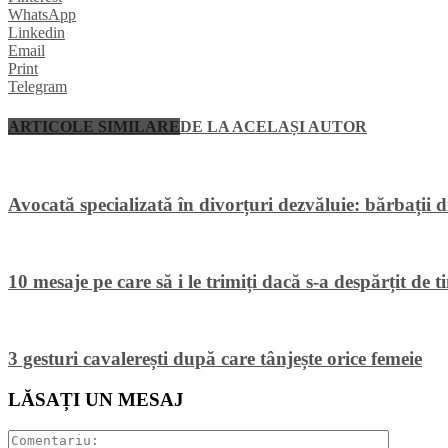
WhatsApp
Linkedin
Email
Print
Telegram
ARTICOLE SIMILARE
DE LA ACELAȘI AUTOR
Avocată specializată în divorțuri dezvăluie: bărbații din
10 mesaje pe care să i le trimiți dacă s-a despărțit de t
3 gesturi cavalerești după care tânjește orice femeie
LĂSAȚI UN MESAJ