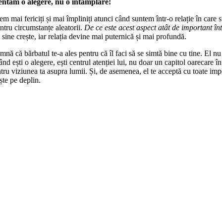
entăm o alegere, nu o întâmplare!
em mai fericiți și mai împliniți atunci când suntem într-o relație în care s
ntru circumstanțe aleatorii.
De ce este acest aspect atât de important în
 sine crește, iar relația devine mai puternică și mai profundă.
amnă că bărbatul te-a ales pentru că îl faci să se simtă bine cu tine. El 
ând ești o alegere, ești centrul atenției lui, nu doar un capitol oarecare în 
ntru viziunea ta asupra lumii. Și, de asemenea, el te acceptă cu toate impe
ște pe deplin.