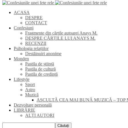
ACASA
DESPRE
CONTACT
Confesiuni
Fragmente din cărțile autoarei Anays M.
DESPRE CĂRȚILE LUI ANAYS M.
RECENZII
Psihologia relațiilor
Destăinuiri anonime
Monden
Pastila de știință
Pastila de cultură
Pastila de credință
Lifestyle
Sport
Astro
Muzică
ASCULTĂ CEA MAI BUNĂ MUZICĂ – TOP 
Dezvoltare personală
LIBRĂRIE
ALȚI AUTORI