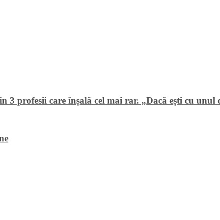
 3 profesii care înșală cel mai rar. „Dacă ești cu unul di
ine