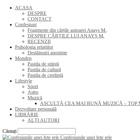
ACASA
DESPRE
CONTACT
Confesiuni
Fragmente din cărțile autoarei Anays M.
DESPRE CĂRȚILE LUI ANAYS M.
RECENZII
Psihologia relațiilor
Destăinuiri anonime
Monden
Pastila de știință
Pastila de cultură
Pastila de credință
Lifestyle
Sport
Astro
Muzică
ASCULTĂ CEA MAI BUNĂ MUZICĂ – TOP 
Dezvoltare personală
LIBRĂRIE
ALȚI AUTORI
Căutați
Confesiunile unei fete rele