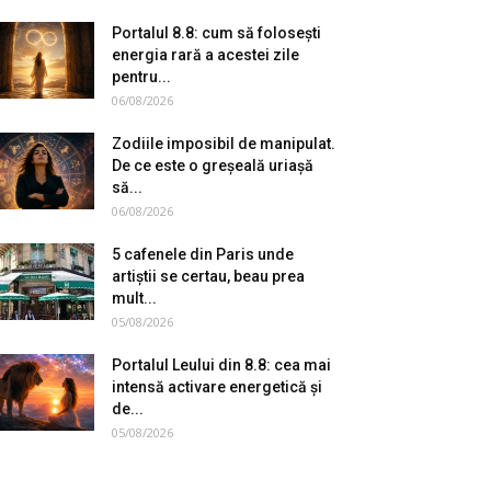
Portalul 8.8: cum să folosești
energia rară a acestei zile
pentru...
06/08/2026
Zodiile imposibil de manipulat.
De ce este o greșeală uriașă
să...
06/08/2026
5 cafenele din Paris unde
artiștii se certau, beau prea
mult...
05/08/2026
Portalul Leului din 8.8: cea mai
intensă activare energetică și
de...
05/08/2026