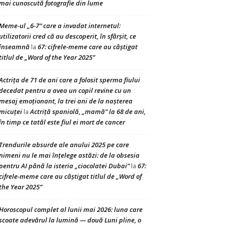
mai cunoscută fotografie din lume
Meme-ul „6-7” care a invadat internetul:
utilizatorii cred că au descoperit, în sfârșit, ce
înseamnă
67: cifrele-meme care au câștigat
la
titlul de „Word of the Year 2025”
Actrița de 71 de ani care a folosit sperma fiului
decedat pentru a avea un copil revine cu un
mesaj emoționant, la trei ani de la nașterea
micuței
Actriță spaniolă, „mamă” la 68 de ani,
la
în timp ce tatăl este fiul ei mort de cancer
Trendurile absurde ale anului 2025 pe care
nimeni nu le mai înțelege astăzi: de la obsesia
pentru AI până la isteria „ciocolatei Dubai”
67:
la
cifrele-meme care au câștigat titlul de „Word of
the Year 2025”
Horoscopul complet al lunii mai 2026: luna care
scoate adevărul la lumină — două Luni pline, o