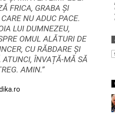
Ă FRICA, GRABA ȘI
CARE NU ADUC PACE.
OIA LUI DUMNEZEU,
SPRE OMUL ALĂTURI DE
INCER, CU RĂBDARE ȘI
Ar
 ATUNCI, ÎNVAȚĂ-MĂ SĂ
TREG. AMIN.”
dika.ro