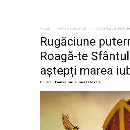
Acasă
Pastila de credință
Rugăciune puternică de 
Rugăciune putern
Roagă-te Sfântul
aștepți marea iubi
De către
Confesiunile unei fete rele