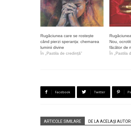
Rugăciunea care se rostește
Rugăciunea 
când pierzi speranța: chemarea
Nou, ocrotit
luminii divine
făcător de 
În „Pastila de credință”
În „Pastila 
Facebook
Twitter
Pi
ARTICOLE SIMILARE
DE LA ACELAȘI AUTOR