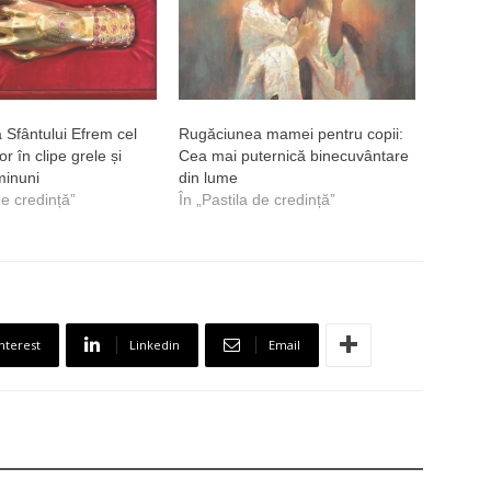
Sfântului Efrem cel
Rugăciunea mamei pentru copii:
or în clipe grele și
Cea mai puternică binecuvântare
minuni
din lume
de credință”
În „Pastila de credință”
nterest
Linkedin
Email