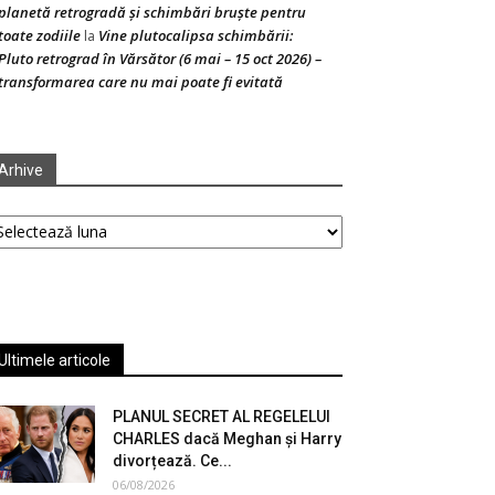
planetă retrogradă și schimbări bruște pentru
toate zodiile
Vine plutocalipsa schimbării:
la
Pluto retrograd în Vărsător (6 mai – 15 oct 2026) –
transformarea care nu mai poate fi evitată
Arhive
hive
Ultimele articole
PLANUL SECRET AL REGELELUI
CHARLES dacă Meghan și Harry
divorțează. Ce...
06/08/2026