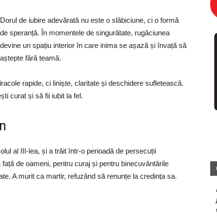
Dorul de iubire adevărată nu este o slăbiciune, ci o formă
de speranță. În momentele de singurătate, rugăciunea
devine un spațiu interior în care inima se așază și învață să
aștepte fără teamă.
cole rapide, ci liniște, claritate și deschidere sufletească.
curat și să fii iubit la fel.
in
ul al III-lea, și a trăit într-o perioadă de persecuții
ja față de oameni, pentru curaj și pentru binecuvântările
ate. A murit ca martir, refuzând să renunțe la credința sa.