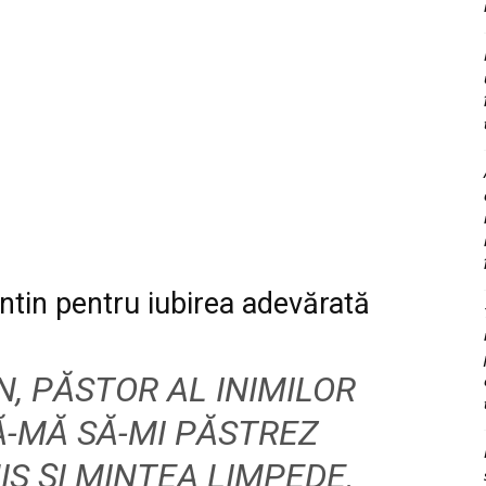
ntin pentru iubirea adevărată
N, PĂSTOR AL INIMILOR
Ă-MĂ SĂ-MI PĂSTREZ
S ȘI MINTEA LIMPEDE.