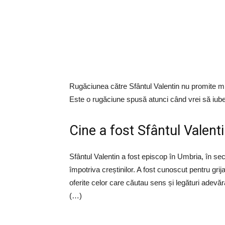
Rugăciunea către Sfântul Valentin nu promite mira
Este o rugăciune spusă atunci când vrei să iubești 
Cine a fost Sfântul Valent
Sfântul Valentin a fost episcop în Umbria, în secol
împotriva creștinilor. A fost cunoscut pentru gri
oferite celor care căutau sens și legături adevăr
(…)