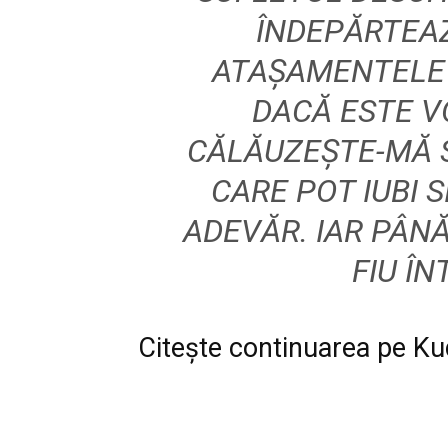
ÎNDEPĂRTEAZ
ATAȘAMENTELE 
DACĂ ESTE V
CĂLĂUZEȘTE-MĂ 
CARE POT IUBI S
ADEVĂR. IAR PÂNĂ
FIU ÎN
Citește continuarea pe
Ku