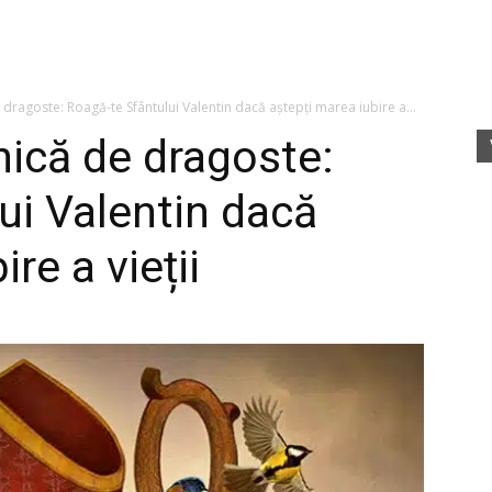
fete
dragoste: Roagă-te Sfântului Valentin dacă aștepți marea iubire a...
ică de dragoste:
ui Valentin dacă
rele
re a vieții