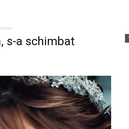
fete
situația
a, s-a schimbat
rele