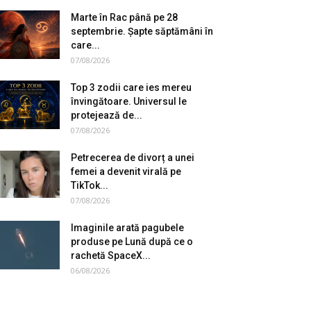
Marte în Rac până pe 28
septembrie. Șapte săptămâni în
care...
07/08/2026
Top 3 zodii care ies mereu
învingătoare. Universul le
protejează de...
07/08/2026
Petrecerea de divorț a unei
femei a devenit virală pe
TikTok...
07/08/2026
Imaginile arată pagubele
produse pe Lună după ce o
rachetă SpaceX...
06/08/2026