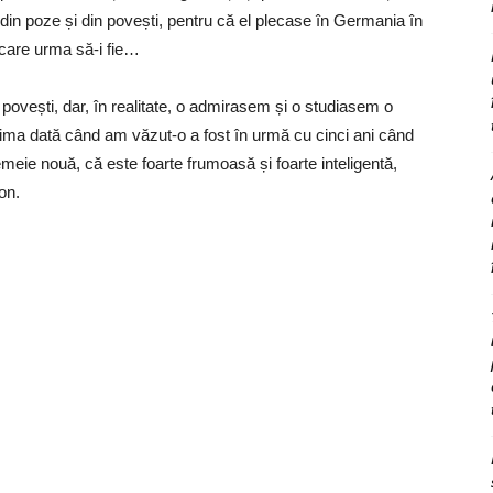
din poze și din povești, pentru că el plecase în Germania în
care urma să-i fie…
i povești, dar, în realitate, o admirasem și o studiasem o
rima dată când am văzut-o a fost în urmă cu cinci ani când
 femeie nouă, că este foarte frumoasă și foarte inteligentă,
on.