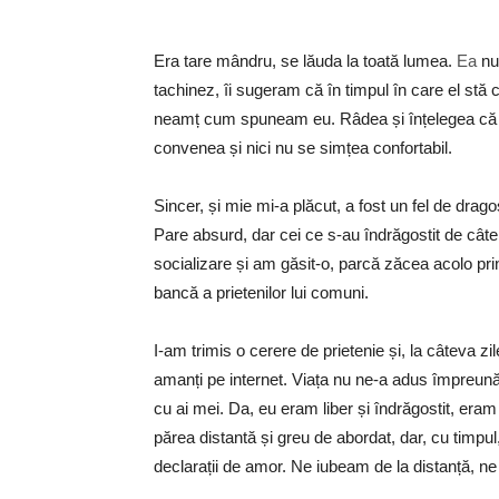
Era tare mândru, se lăuda la toată lumea.
Ea
nu
tachinez, îi sugeram că în timpul în care el stă
neamț cum spuneam eu. Râdea și înțelegea că f
convenea și nici nu se simțea confortabil.
Sincer, și mie mi-a plăcut, a fost un fel de drag
Pare absurd, dar cei ce s-au îndrăgostit de câte
socializare și am găsit-o, parcă zăcea acolo pri
bancă a prietenilor lui comuni.
I-am trimis o cerere de prietenie și, la câteva zi
amanți pe internet. Viața nu ne-a adus împreună
cu ai mei. Da, eu eram liber și îndrăgostit, eram
părea distantă și greu de abordat, dar, cu timpul
declarații de amor. Ne iubeam de la distanță, n