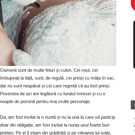
Oamenii sunt de multe feluri și culori. Cei roșii, cei
îmbujorați la față, sunt, de regulă, cei prinși cu mâța în sac,
dar nu sunt neapărat și cei care regretă că au fost prinși.
Povestea de azi are legătură cu furatul miresei și cu o
noapte de pomină pentru mai multe personaje.
Da, am fost invitat la o nuntă și nu la una la care să particip
doar din obligație, am fost invitat la nunta unui foarte bun
prieten. Pe el îl știam din grădiniță și pe viitoarea lui soție,