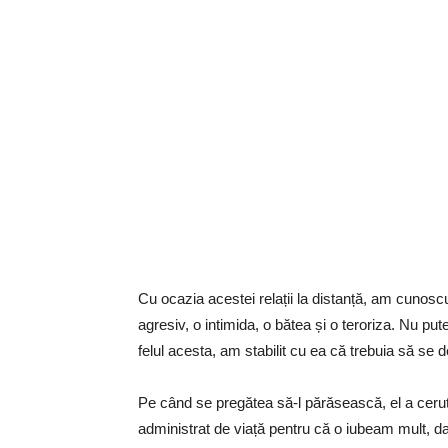
Cu ocazia acestei relații la distanță, am cunoscut
agresiv, o intimida, o bătea și o teroriza. Nu p
felul acesta, am stabilit cu ea că trebuia să se 
Pe când se pregătea să-l părăsească, el a cerut-
administrat de viață pentru că o iubeam mult, dar,