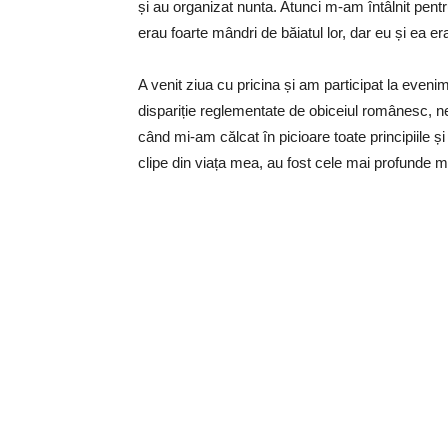
și au organizat nunta. Atunci m-am întâlnit pent
erau foarte mândri de băiatul lor, dar eu și ea e
A venit ziua cu pricina și am participat la eveni
dispariție reglementate de obiceiul românesc, ne-
când mi-am călcat în picioare toate principiile 
clipe din viața mea, au fost cele mai profunde m