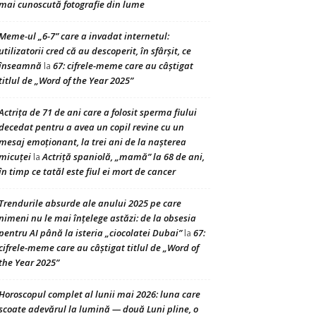
mai cunoscută fotografie din lume
Meme-ul „6-7” care a invadat internetul:
utilizatorii cred că au descoperit, în sfârșit, ce
înseamnă
67: cifrele-meme care au câștigat
la
titlul de „Word of the Year 2025”
Actrița de 71 de ani care a folosit sperma fiului
decedat pentru a avea un copil revine cu un
mesaj emoționant, la trei ani de la nașterea
micuței
Actriță spaniolă, „mamă” la 68 de ani,
la
în timp ce tatăl este fiul ei mort de cancer
Trendurile absurde ale anului 2025 pe care
nimeni nu le mai înțelege astăzi: de la obsesia
pentru AI până la isteria „ciocolatei Dubai”
67:
la
cifrele-meme care au câștigat titlul de „Word of
the Year 2025”
Horoscopul complet al lunii mai 2026: luna care
scoate adevărul la lumină — două Luni pline, o