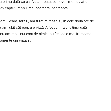
ru prima dată cu ea. Nu am putut opri evenimentul, ai lui
ram captivi într-o lume incorectă, nedreaptă.
ment. Seara, târziu, am furat mireasa și, în cele două ore de
am iubit cât pentru o viață. A fost prima și ultima dată
și nu am mai ținut cont de nimic, au fost cele mai frumoase
omente din viața ei.