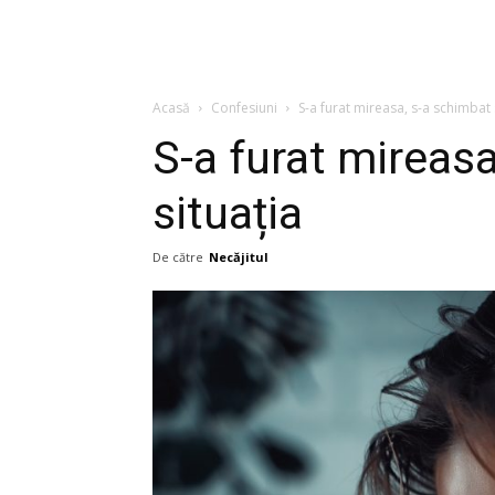
Acasă
Confesiuni
S-a furat mireasa, s-a schimbat 
S-a furat mireas
situația
De către
Necăjitul