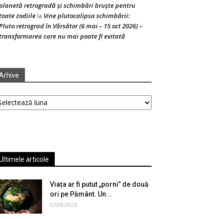
planetă retrogradă și schimbări bruște pentru
toate zodiile
Vine plutocalipsa schimbării:
la
Pluto retrograd în Vărsător (6 mai – 15 oct 2026) –
transformarea care nu mai poate fi evitată
Arhive
hive
Ultimele articole
Viața ar fi putut „porni” de două
ori pe Pământ. Un...
07/08/2026