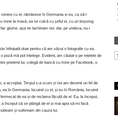
 venise cu el, rămăsese în Germania și eu, ca să-l
 cu mine la masă, ea se culcă cu șeful ei, cu un boșorog
ac glume, așa ne tachinam noi, dar, pe undeva, nu-i
oste înfiripată doar pentru că am văzut o fotografie cu ea.
Ar
 o poză mă pot înțelege. Evident, am căutat-o pe rețelele de
ntre prietenii lui, colegă de bancă cu mine pe Facebook, o
le, a acceptat. Timpul s-a scurs și noi am devenit un fel de
, ea în Germania, locuind cu el, și eu în România, locuind
 fermecat de ea și de reclama făcută de el. Ea, la început,
, a început să se plângă de el și mai apoi să-mi facă
e iubeam și sufeream din cauza lui.