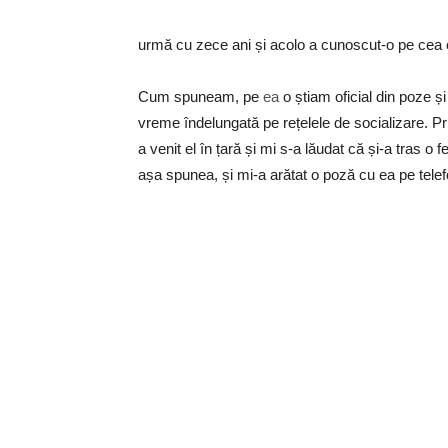
urmă cu zece ani și acolo a cunoscut-o pe cea 
Cum spuneam, pe
ea
o știam oficial din poze ș
vreme îndelungată pe rețelele de socializare. P
a venit el în țară și mi s-a lăudat că și-a tras o
așa spunea, și mi-a arătat o poză cu ea pe telef