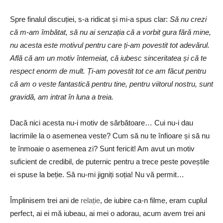
Spre finalul discuției, s-a ridicat și mi-a spus clar:
Să nu crezi
că m-am îmbătat, să nu ai senzația că a vorbit gura fără mine,
nu acesta este motivul pentru care ți-am povestit tot adevărul.
Află că am un motiv întemeiat, că iubesc sinceritatea și că te
respect enorm de mult. Ți-am povestit tot ce am făcut pentru
că am o veste fantastică pentru tine, pentru viitorul nostru, sunt
gravidă, am intrat în luna a treia.
Dacă nici acesta nu-i motiv de sărbătoare… Cui nu-i dau
lacrimile la o asemenea veste? Cum să nu te înfioare și să nu
te înmoaie o asemenea zi? Sunt fericit! Am avut un motiv
suficient de credibil, de puternic pentru a trece peste poveștile
ei spuse la beție. Să nu-mi jigniți soția! Nu vă permit…
Împlinisem trei ani de
relație
, de iubire ca-n filme, eram cuplul
perfect, ai ei mă iubeau, ai mei o adorau, acum avem trei ani