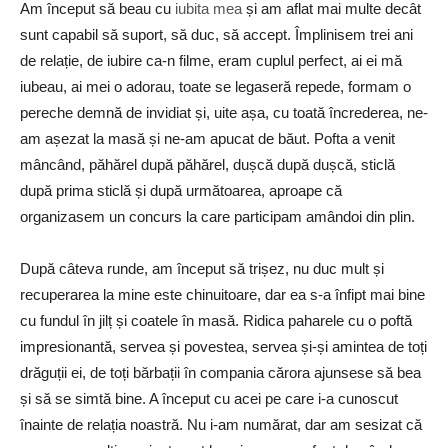
Am început să beau cu
iubita mea
și am aflat mai multe decât
sunt capabil să suport, să duc, să accept. Împlinisem trei ani
de relație, de iubire ca-n filme, eram cuplul perfect, ai ei mă
iubeau, ai mei o adorau, toate se legaseră repede, formam o
pereche demnă de invidiat și, uite așa, cu toată încrederea, ne-
am așezat la masă și ne-am apucat de băut. Pofta a venit
mâncând, păhărel după păhărel, dușcă după dușcă, sticlă
după prima sticlă și după următoarea, aproape că
organizasem un concurs la care participam amândoi din plin.
După câteva runde, am început să trișez, nu duc mult și
recuperarea la mine este chinuitoare, dar ea s-a înfipt mai bine
cu fundul în jilț și coatele în masă. Ridica paharele cu o poftă
impresionantă, servea și povestea, servea și-și amintea de toți
drăguții ei, de toți bărbații în compania cărora ajunsese să bea
și să se simtă bine. A început cu acei pe care i-a cunoscut
înainte de relația noastră. Nu i-am numărat, dar am sesizat că