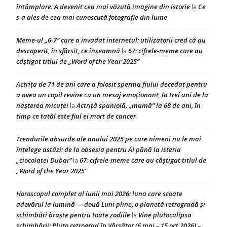
întâmplare. A devenit cea mai văzută imagine din istorie
Ce
la
s-a ales de cea mai cunoscută fotografie din lume
Meme-ul „6-7” care a invadat internetul: utilizatorii cred că au
descoperit, în sfârșit, ce înseamnă
67: cifrele-meme care au
la
câștigat titlul de „Word of the Year 2025”
Actrița de 71 de ani care a folosit sperma fiului decedat pentru
a avea un copil revine cu un mesaj emoționant, la trei ani de la
nașterea micuței
Actriță spaniolă, „mamă” la 68 de ani, în
la
timp ce tatăl este fiul ei mort de cancer
Trendurile absurde ale anului 2025 pe care nimeni nu le mai
înțelege astăzi: de la obsesia pentru AI până la isteria
„ciocolatei Dubai”
67: cifrele-meme care au câștigat titlul de
la
„Word of the Year 2025”
Horoscopul complet al lunii mai 2026: luna care scoate
adevărul la lumină — două Luni pline, o planetă retrogradă și
schimbări bruște pentru toate zodiile
Vine plutocalipsa
la
schimbării: Pluto retrograd în Vărsător (6 mai – 15 oct 2026) –