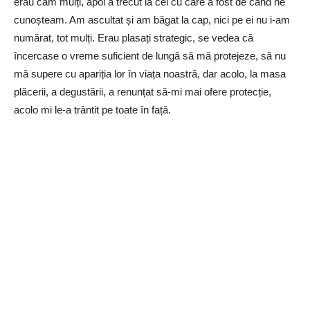
erau cam mulți, apoi a trecut la cei cu care a fost de când ne
cunoșteam. Am ascultat și am băgat la cap, nici pe ei nu i-am
numărat, tot mulți. Erau plasați strategic, se vedea că
încercase o vreme suficient de lungă să mă protejeze, să nu
mă supere cu apariția lor în viața noastră, dar acolo, la masa
plăcerii, a degustării, a renunțat să-mi mai ofere protecție,
acolo mi le-a trântit pe toate în față.