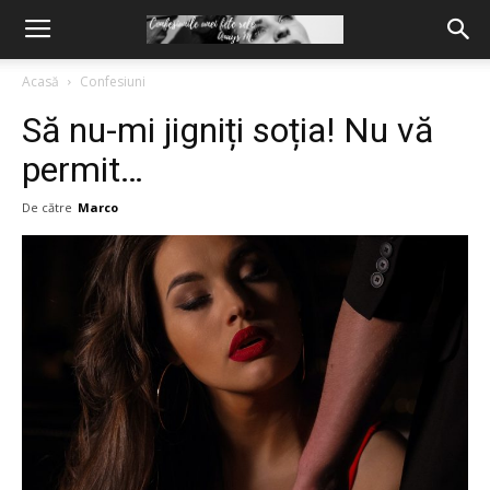
Acasă
Confesiuni
Să nu-mi jigniți soția! Nu vă
permit…
De către
Marco