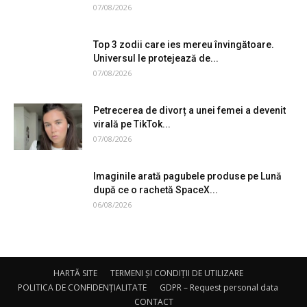
07/08/2026
Top 3 zodii care ies mereu învingătoare.
Universul le protejează de...
07/08/2026
Petrecerea de divorț a unei femei a devenit
virală pe TikTok...
07/08/2026
Imaginile arată pagubele produse pe Lună
după ce o rachetă SpaceX...
06/08/2026
HARTĂ SITE
TERMENI ȘI CONDIȚII DE UTILIZARE
POLITICA DE CONFIDENȚIALITATE
GDPR – Request personal data
CONTACT