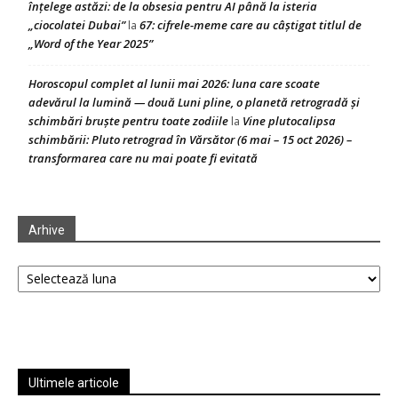
înțelege astăzi: de la obsesia pentru AI până la isteria
„ciocolatei Dubai”
67: cifrele-meme care au câștigat titlul de
la
„Word of the Year 2025”
Horoscopul complet al lunii mai 2026: luna care scoate
adevărul la lumină — două Luni pline, o planetă retrogradă și
schimbări bruște pentru toate zodiile
Vine plutocalipsa
la
schimbării: Pluto retrograd în Vărsător (6 mai – 15 oct 2026) –
transformarea care nu mai poate fi evitată
Arhive
Arhive
Ultimele articole