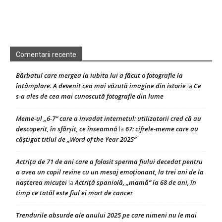
Comentarii recente
Bărbatul care mergea la iubita lui a făcut o fotografie la
întâmplare. A devenit cea mai văzută imagine din istorie
Ce
la
s-a ales de cea mai cunoscută fotografie din lume
Meme-ul „6-7” care a invadat internetul: utilizatorii cred că au
descoperit, în sfârșit, ce înseamnă
67: cifrele-meme care au
la
câștigat titlul de „Word of the Year 2025”
Actrița de 71 de ani care a folosit sperma fiului decedat pentru
a avea un copil revine cu un mesaj emoționant, la trei ani de la
nașterea micuței
Actriță spaniolă, „mamă” la 68 de ani, în
la
timp ce tatăl este fiul ei mort de cancer
Trendurile absurde ale anului 2025 pe care nimeni nu le mai