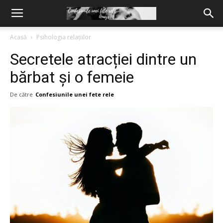
Acasă
Psihologia relațiilor
Secretele atracției dintre un
bărbat și o femeie
De către
Confesiunile unei fete rele