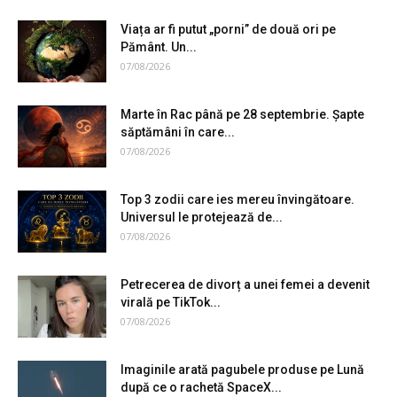
Viața ar fi putut „porni” de două ori pe
Pământ. Un...
07/08/2026
Marte în Rac până pe 28 septembrie. Șapte
săptămâni în care...
07/08/2026
Top 3 zodii care ies mereu învingătoare.
Universul le protejează de...
07/08/2026
Petrecerea de divorț a unei femei a devenit
virală pe TikTok...
07/08/2026
Imaginile arată pagubele produse pe Lună
după ce o rachetă SpaceX...