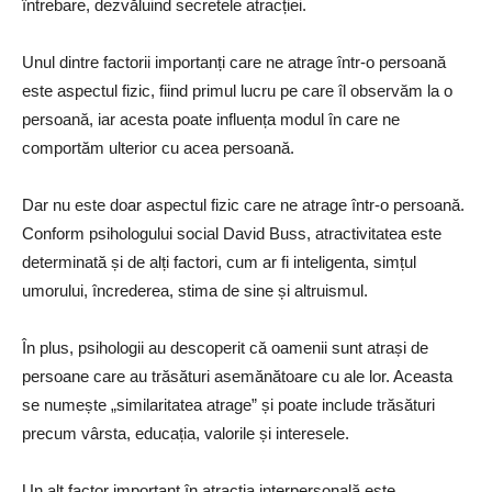
întrebare, dezvăluind secretele atracției.
Unul dintre factorii importanți care ne atrage într-o persoană
este aspectul fizic, fiind primul lucru pe care îl observăm la o
persoană, iar acesta poate influența modul în care ne
comportăm ulterior cu acea persoană.
Dar nu este doar aspectul fizic care ne atrage într-o persoană.
Conform psihologului social David Buss, atractivitatea este
determinată și de alți factori, cum ar fi inteligenta, simțul
umorului, încrederea, stima de sine și altruismul.
În plus, psihologii au descoperit că oamenii sunt atrași de
persoane care au trăsături asemănătoare cu ale lor. Aceasta
se numește „similaritatea atrage” și poate include trăsături
precum vârsta, educația, valorile și interesele.
Un alt factor important în atracția interpersonală este