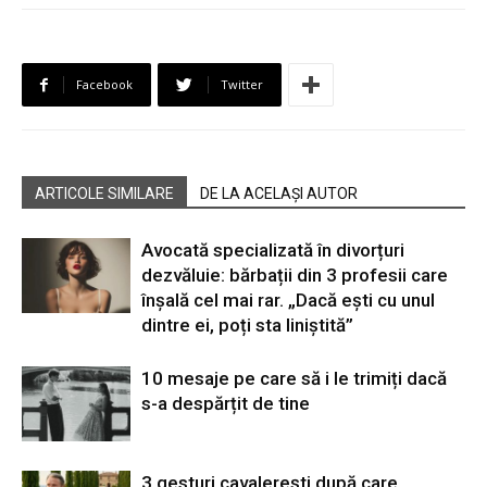
Facebook
Twitter
ARTICOLE SIMILARE
DE LA ACELAȘI AUTOR
Avocată specializată în divorțuri
dezvăluie: bărbații din 3 profesii care
înșală cel mai rar. „Dacă ești cu unul
dintre ei, poți sta liniștită”
10 mesaje pe care să i le trimiți dacă
s-a despărțit de tine
3 gesturi cavalerești după care