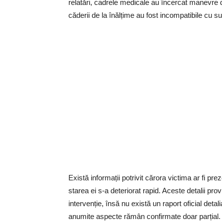
relatări, cadrele medicale au încercat manevre 
căderii de la înălțime au fost incompatibile cu su
Există informații potrivit cărora victima ar fi pr
starea ei s-a deteriorat rapid. Aceste detalii pro
intervenție, însă nu există un raport oficial det
anumite aspecte rămân confirmate doar parțial.