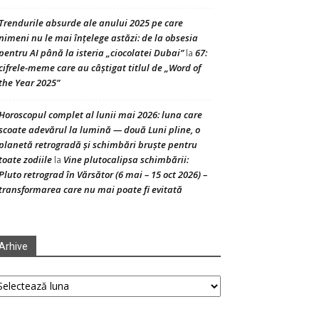
Trendurile absurde ale anului 2025 pe care
nimeni nu le mai înțelege astăzi: de la obsesia
pentru AI până la isteria „ciocolatei Dubai”
67:
la
cifrele-meme care au câștigat titlul de „Word of
the Year 2025”
Horoscopul complet al lunii mai 2026: luna care
scoate adevărul la lumină — două Luni pline, o
planetă retrogradă și schimbări bruște pentru
toate zodiile
Vine plutocalipsa schimbării:
la
Pluto retrograd în Vărsător (6 mai – 15 oct 2026) –
transformarea care nu mai poate fi evitată
Arhive
hive