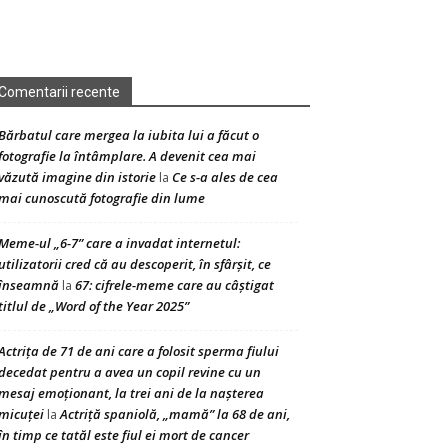
Comentarii recente
Bărbatul care mergea la iubita lui a făcut o
fotografie la întâmplare. A devenit cea mai
văzută imagine din istorie
Ce s-a ales de cea
la
mai cunoscută fotografie din lume
Meme-ul „6-7” care a invadat internetul:
utilizatorii cred că au descoperit, în sfârșit, ce
înseamnă
67: cifrele-meme care au câștigat
la
titlul de „Word of the Year 2025”
Actrița de 71 de ani care a folosit sperma fiului
decedat pentru a avea un copil revine cu un
mesaj emoționant, la trei ani de la nașterea
micuței
Actriță spaniolă, „mamă” la 68 de ani,
la
în timp ce tatăl este fiul ei mort de cancer