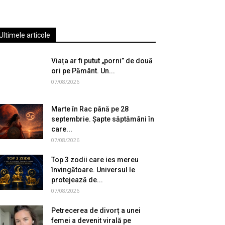
Ultimele articole
Viața ar fi putut „porni” de două
ori pe Pământ. Un...
07/08/2026
Marte în Rac până pe 28
septembrie. Șapte săptămâni în
care...
07/08/2026
Top 3 zodii care ies mereu
învingătoare. Universul le
protejează de...
07/08/2026
Petrecerea de divorț a unei
femei a devenit virală pe