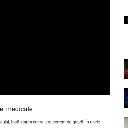
iei medicale
ocului, însă starea tinerei era extrem de gravă. În unele