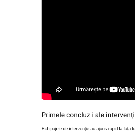
Primele concluzii ale intervenț
Echipajele de intervenție au ajuns rapid la fața l