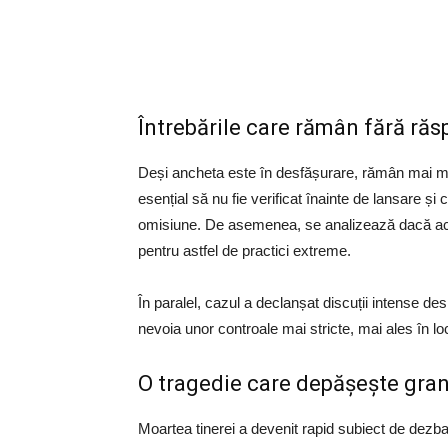
Întrebările care rămân fără ră
Deși ancheta este în desfășurare, rămân mai mu
esențial să nu fie verificat înainte de lansare și
omisiune. De asemenea, se analizează dacă acti
pentru astfel de practici extreme.
În paralel, cazul a declanșat discuții intense d
nevoia unor controale mai stricte, mai ales în l
O tragedie care depășește grani
Moartea tinerei a devenit rapid subiect de dezba