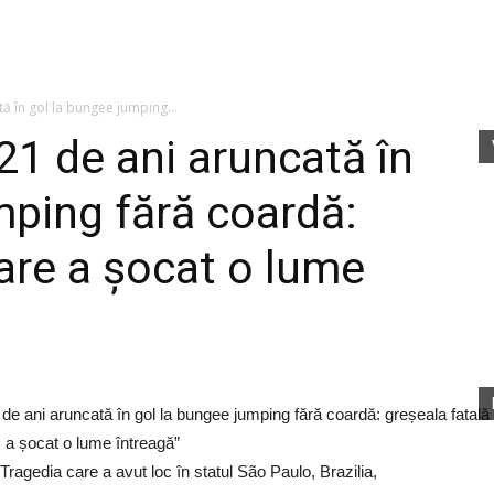
fete
ă în gol la bungee jumping...
21 de ani aruncată în
mping fără coardă:
rele
care a șocat o lume
Tragedia care a avut loc în statul São Paulo, Brazilia,