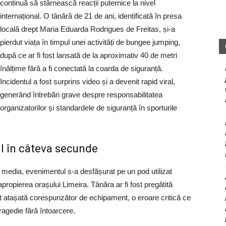
continuă să stârnească reacții puternice la nivel
internațional. O tânără de 21 de ani, identificată în presa
locală drept Maria Eduarda Rodrigues de Freitas, și-a
pierdut viața în timpul unei activități de bungee jumping,
după ce ar fi fost lansată de la aproximativ 40 de metri
înălțime fără a fi conectată la coarda de siguranță.
Incidentul a fost surprins video și a devenit rapid viral,
generând întrebări grave despre responsabilitatea
organizatorilor și standardele de siguranță în sporturile
l în câteva secunde
ri media, evenimentul s-a desfășurat pe un pod utilizat
 apropierea orașului Limeira. Tânăra ar fi fost pregătită
ost atașată corespunzător de echipament, o eroare critică ce
ragedie fără întoarcere.