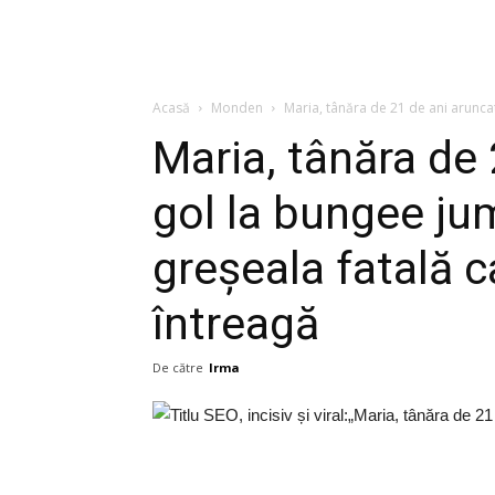
Acasă
Monden
Maria, tânăra de 21 de ani aruncat
Maria, tânăra de 
gol la bungee ju
greșeala fatală 
întreagă
De către
Irma