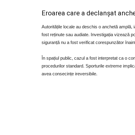
Eroarea care a declanșat anch
Autoritățile locale au deschis o anchetă amplă, i
fost reținute sau audiate. Investigația vizează po
siguranță nu a fost verificat corespunzător înaint
În spațiul public, cazul a fost interpretat ca o c
procedurilor standard. Sporturile extreme implică
avea consecințe ireversibile.