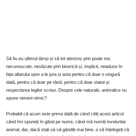
Să fiu eu ultimul tâmp și să tot aterizez prin poale noi,
necunoscute, nevăzute prin biserică și, implicit, neaduse în
fața altarului spre a le jura și asta pentru că doar o singură
dată, pentru că doar pe rând, pentru că doar statut și
respectarea legilor scrise. Despre cele naturale, animalice nu
spune nimeni nimic?
Probabil că acum este prima dată de când citiți acest articol
când îmi spuneți în gând pe nume, când mă numiți involuntar
animal
, dar, dacă stați să vă gândiți mai bine, o să înțelegeți că