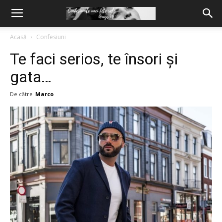
Acasă
Confesiuni
Te faci serios, te însori și
gata…
De către
Marco