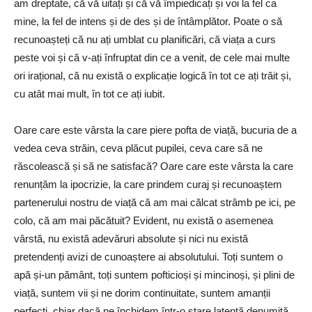
am dreptate, că vă uitați și că vă împiedicați și voi la fel ca
mine, la fel de intens și de des și de întâmplător. Poate o să
recunoașteți că nu ați umblat cu planificări, că viața a curs
peste voi și că v-ați înfruptat din ce a venit, de cele mai multe
ori irațional, că nu există o explicație logică în tot ce ați trăit și,
cu atât mai mult, în tot ce ați iubit.
Oare care este vârsta la care piere pofta de viață, bucuria de a
vedea ceva străin, ceva plăcut pupilei, ceva care să ne
răscolească și să ne satisfacă? Oare care este vârsta la care
renunțăm la ipocrizie, la care prindem curaj și recunoaștem
partenerului nostru de viață că am mai călcat strâmb pe ici, pe
colo, că am mai păcătuit? Evident, nu există o asemenea
vârstă, nu există adevăruri absolute și nici nu există
pretendenți avizi de cunoaștere ai absolutului. Toți suntem o
apă și-un pământ, toți suntem pofticioși și mincinoși, și plini de
viață, suntem vii și ne dorim continuitate, suntem amanții
perfecți, chiar dacă ne închidem într-o stare latentă denumită