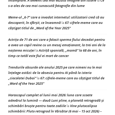
întâmplare. A devenit cea mai văzută imagine din istorie
Ce
la
s-a ales de cea mai cunoscută fotografie din lume
Meme-ul „6-7” care a invadat internetul: utilizatorii cred că au
descoperit, în sfârșit, ce înseamnă
67: cifrele-meme care au
la
câștigat titlul de „Word of the Year 2025”
Actrița de 71 de ani care a folosit sperma fiului decedat pentru
a avea un copil revine cu un mesaj emoționant, la trei ani de la
nașterea micuței
Actriță spaniolă, „mamă” la 68 de ani, în
la
timp ce tatăl este fiul ei mort de cancer
Trendurile absurde ale anului 2025 pe care nimeni nu le mai
înțelege astăzi: de la obsesia pentru AI până la isteria
„ciocolatei Dubai”
67: cifrele-meme care au câștigat titlul de
la
„Word of the Year 2025”
Horoscopul complet al lunii mai 2026: luna care scoate
adevărul la lumină — două Luni pline, o planetă retrogradă și
schimbări bruște pentru toate zodiile
Vine plutocalipsa
la
schimbării: Pluto retrograd în Vărsător (6 mai – 15 oct 2026) –