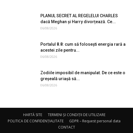
PLANUL SECRET AL REGELELUI CHARLES
dacă Meghan și Harry divorțează. Ce...
06/08/2026
Portalul 8.8: cum să folosești energia rară a
acestei zile pentru...
06/08/2026
Zodiile imposibil de manipulat. De ce este o
greșeală uriașă să...
06/08/2026
HARTĂ SITE
TERMENI ȘI CONDIȚII DE UTILIZARE
POLITICA DE CONFIDENȚIALITATE
GDPR – Request personal data
CONTACT