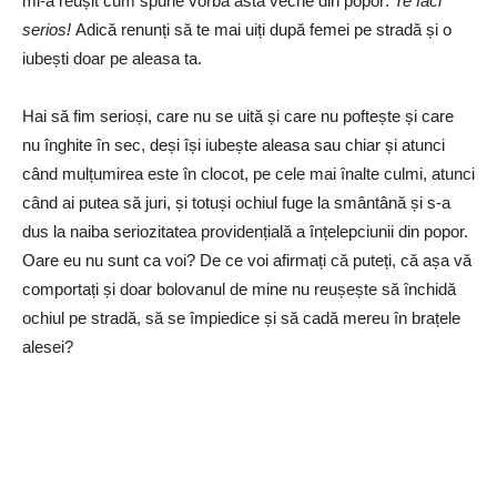
mi-a reușit cum spune vorba asta veche din popor:
Te faci
serios!
Adică renunți să te mai uiți după femei pe stradă și o
iubești doar pe aleasa ta.
Hai să fim serioși, care nu se uită și care nu poftește și care
nu înghite în sec, deși își iubește aleasa sau chiar și atunci
când mulțumirea este în clocot, pe cele mai înalte culmi, atunci
când ai putea să juri, și totuși ochiul fuge la smântână și s-a
dus la naiba seriozitatea providențială a înțelepciunii din popor.
Oare eu nu sunt ca voi? De ce voi afirmați că puteți, că așa vă
comportați și doar bolovanul de mine nu reușește să închidă
ochiul pe stradă, să se împiedice și să cadă mereu în brațele
alesei?