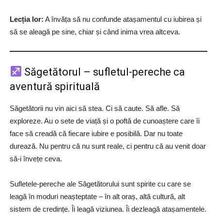
Lecția lor:
A învăța să nu confunde atașamentul cu iubirea și
să se aleagă pe sine, chiar și când inima vrea altceva.
Săgetătorul – sufletul-pereche ca
aventură spirituală
Săgetătorii nu vin aici să stea. Ci să caute. Să afle. Să
exploreze. Au o sete de viață și o poftă de cunoaștere care îi
face să creadă că fiecare iubire e posibilă. Dar nu toate
durează. Nu pentru că nu sunt reale, ci pentru că au venit doar
să-i învețe ceva.
Sufletele-pereche ale Săgetătorului sunt spirite cu care se
leagă în moduri neașteptate – în alt oraș, altă cultură, alt
sistem de credințe. Îi leagă viziunea. Îi dezleagă atașamentele.