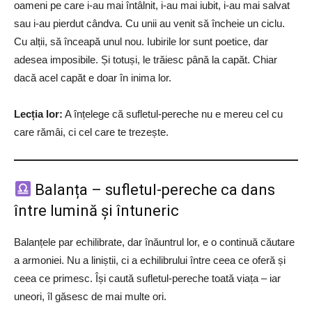
oameni pe care i-au mai întâlnit, i-au mai iubit, i-au mai salvat
sau i-au pierdut cândva. Cu unii au venit să încheie un ciclu.
Cu alții, să înceapă unul nou. Iubirile lor sunt poetice, dar
adesea imposibile. Și totuși, le trăiesc până la capăt. Chiar
dacă acel capăt e doar în inima lor.
Lecția lor:
A înțelege că sufletul-pereche nu e mereu cel cu
care rămâi, ci cel care te trezește.
Balanța – sufletul-pereche ca dans
între lumină și întuneric
Balanțele par echilibrate, dar înăuntrul lor, e o continuă căutare
a armoniei. Nu a liniștii, ci a echilibrului între ceea ce oferă și
ceea ce primesc. Își caută sufletul-pereche toată viața – iar
uneori, îl găsesc de mai multe ori.