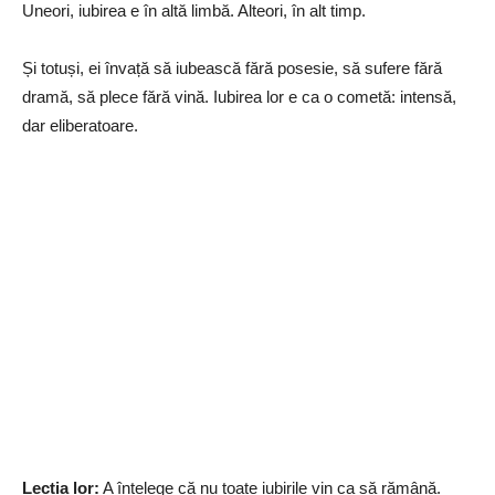
Uneori, iubirea e în altă limbă. Alteori, în alt timp.
Și totuși, ei învață să iubească fără posesie, să sufere fără
dramă, să plece fără vină. Iubirea lor e ca o cometă: intensă,
dar eliberatoare.
Lecția lor:
A înțelege că nu toate iubirile vin ca să rămână.