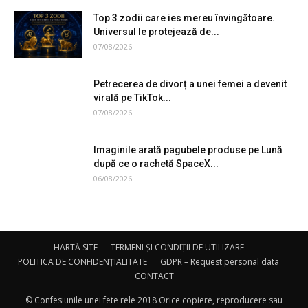
Top 3 zodii care ies mereu învingătoare.
Universul le protejează de...
07/08/2026
Petrecerea de divorț a unei femei a devenit
virală pe TikTok...
07/08/2026
Imaginile arată pagubele produse pe Lună
după ce o rachetă SpaceX...
06/08/2026
HARTĂ SITE
TERMENI ȘI CONDIȚII DE UTILIZARE
POLITICA DE CONFIDENȚIALITATE
GDPR – Request personal data
CONTACT
© Confesiunile unei fete rele 2018 Orice copiere, reproducere sau