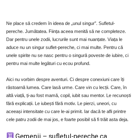
Ne place să credem în ideea de „unul singur”. Sufletul-
pereche. Jumătatea. Ființa aceea menită să ne completeze.
Dar pentru unele zodii, lucrurile sunt mai nuanțate. Viața le
aduce nu un singur suflet-pereche, ci mai multe. Pentru că
unele spirite nu se nasc pentru o singură poveste de iubire, ci
pentru mai multe legături cu ecou profund.
Aici nu vorbim despre aventuri. Ci despre conexiuni care îți
răstoarnă lumea. Care lasă urme. Care vin cu lecții. Care, în
altă viață, ți-au fost mamă, copil, iubit sau mentor. Le recunoști
fără explicații. Le iubești fără motiv. Le pierzi, uneori, cu
aceeași intensitate cu care le-ai primit. Iar dacă te afli printre
cele patru zodii de mai jos, e foarte posibil să fi trăit asta deja.
Gemenii – sufletul-pereche ca