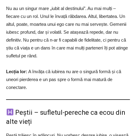
Nu au un singur mare „iubit al destinului”. Au mai mulți –
fiecare cu un rol. Unul le învață răbdarea. Altul, libertatea. Un
altul, poate, moartea unui ego care nu mai servește. Gemenii
iubesc profund, dar și volatil. Se atașează repede, dar nu
definitiv. Nu pentru că n-ar fi capabili de fidelitate, ci pentru că
știu că viața e un dans în care mai mulți parteneri îți pot atinge
sufletul pe rând.
Lecția lor:
A învăța că iubirea nu are o singură formă și că
uneori pierderea e un pas spre o formă mai matură de
conectare.
Peștii – sufletul-pereche ca ecou din
alte vieți
Peștii trăiesc în adâncuri. Nu vorbesc despre iubire, o visează.