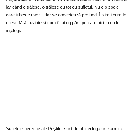
Iar când o trăiesc, o trăiesc cu tot cu sufletul. Nu e o zodie
care iubește ușor – dar se conectează profund. Îi simți cum te
citesc fără cuvinte și cum îți ating părți pe care nici tu nu le
înțelegi.
Sufletele-pereche ale Peștilor sunt de obicei legături karmice: