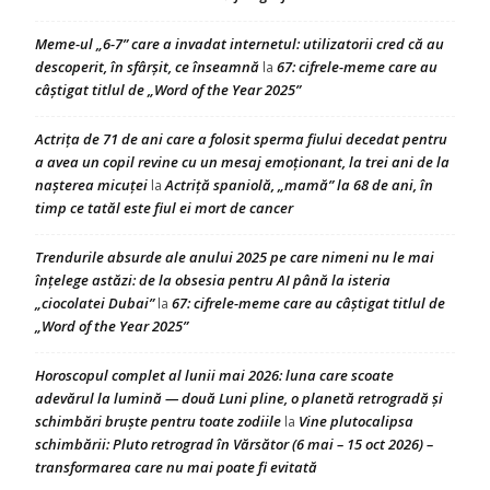
Meme-ul „6-7” care a invadat internetul: utilizatorii cred că au
descoperit, în sfârșit, ce înseamnă
67: cifrele-meme care au
la
câștigat titlul de „Word of the Year 2025”
Actrița de 71 de ani care a folosit sperma fiului decedat pentru
a avea un copil revine cu un mesaj emoționant, la trei ani de la
nașterea micuței
Actriță spaniolă, „mamă” la 68 de ani, în
la
timp ce tatăl este fiul ei mort de cancer
Trendurile absurde ale anului 2025 pe care nimeni nu le mai
înțelege astăzi: de la obsesia pentru AI până la isteria
„ciocolatei Dubai”
67: cifrele-meme care au câștigat titlul de
la
„Word of the Year 2025”
Horoscopul complet al lunii mai 2026: luna care scoate
adevărul la lumină — două Luni pline, o planetă retrogradă și
schimbări bruște pentru toate zodiile
Vine plutocalipsa
la
schimbării: Pluto retrograd în Vărsător (6 mai – 15 oct 2026) –
transformarea care nu mai poate fi evitată