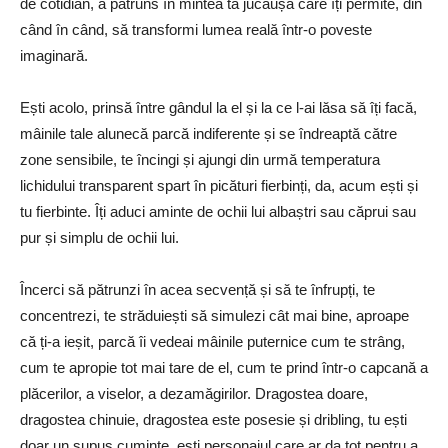
de cotidian, a pătruns în mintea ta jucăușă care îți permite, din
când în când, să transformi lumea reală într-o poveste
imaginară.
Ești acolo, prinsă între gândul la el și la ce l-ai lăsa să îți facă,
mâinile tale alunecă parcă indiferente și se îndreaptă către
zone sensibile, te încingi și ajungi din urmă temperatura
lichidului transparent spart în picături fierbinți, da, acum ești și
tu fierbinte. Îți aduci aminte de ochii lui albaștri sau căprui sau
pur și simplu de ochii lui.
Încerci să pătrunzi în acea secvență și să te înfrupți, te
concentrezi, te străduiești să simulezi cât mai bine, aproape
că ți-a ieșit, parcă îi vedeai mâinile puternice cum te strâng,
cum te apropie tot mai tare de el, cum te prind într-o capcană a
plăcerilor, a viselor, a dezamăgirilor. Dragostea doare,
dragostea chinuie, dragostea este posesie și dribling, tu ești
doar un supus cuminte, ești personajul care ar da tot pentru a