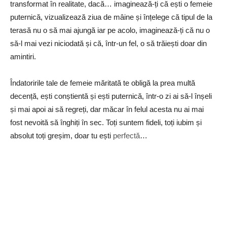
transformat în realitate, dacă… imaginează-ți că ești o femeie
puternică, vizualizează ziua de mâine și înțelege că tipul de la
terasă nu o să mai ajungă iar pe acolo, imaginează-ți că nu o
să-l mai vezi niciodată și că, într-un fel, o să trăiești doar din
amintiri.
Îndatoririle tale de femeie măritată te obligă la prea multă
decență, ești conștientă și ești puternică, într-o zi ai să-l înșeli
și mai apoi ai să regreți, dar măcar în felul acesta nu ai mai
fost nevoită să înghiți în sec. Toți suntem fideli, toți iubim și
absolut toți greșim, doar tu ești
perfectă
…