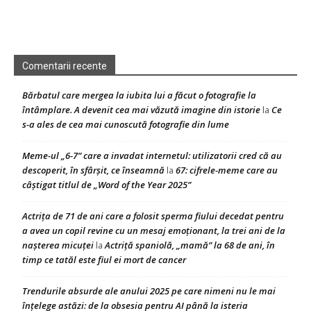
Comentarii recente
Bărbatul care mergea la iubita lui a făcut o fotografie la
întâmplare. A devenit cea mai văzută imagine din istorie
Ce
la
s-a ales de cea mai cunoscută fotografie din lume
Meme-ul „6-7” care a invadat internetul: utilizatorii cred că au
descoperit, în sfârșit, ce înseamnă
67: cifrele-meme care au
la
câștigat titlul de „Word of the Year 2025”
Actrița de 71 de ani care a folosit sperma fiului decedat pentru
a avea un copil revine cu un mesaj emoționant, la trei ani de la
nașterea micuței
Actriță spaniolă, „mamă” la 68 de ani, în
la
timp ce tatăl este fiul ei mort de cancer
Trendurile absurde ale anului 2025 pe care nimeni nu le mai
înțelege astăzi: de la obsesia pentru AI până la isteria