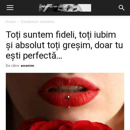
Acasă
Destăinuiri anonime
Toți suntem fideli, toți iubim
și absolut toți greșim, doar tu
ești perfectă…
De către
anonim