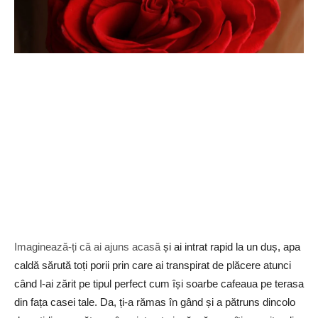
Imaginează-ți că ai ajuns acasă
și ai intrat rapid la un duș, apa
caldă sărută toți porii prin care ai transpirat de plăcere atunci
când l-ai zărit pe tipul perfect cum își soarbe cafeaua pe terasa
din fața casei tale. Da, ți-a rămas în gând și a pătruns dincolo