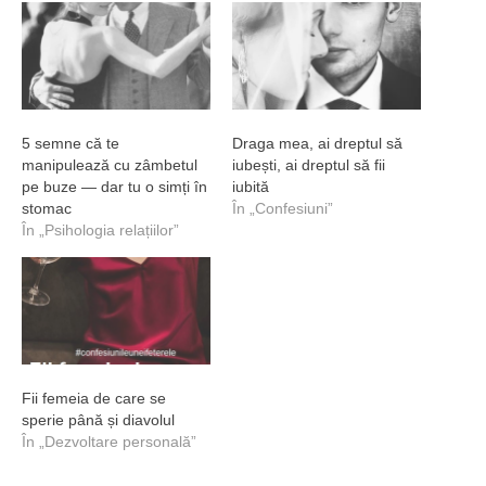
5 semne că te
Draga mea, ai dreptul să
manipulează cu zâmbetul
iubești, ai dreptul să fii
pe buze — dar tu o simți în
iubită
stomac
În „Confesiuni”
În „Psihologia relațiilor”
Fii femeia de care se
sperie până și diavolul
În „Dezvoltare personală”