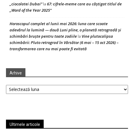
„ciocolatei Dubai”
67: cifrele-meme care au câștigat titlul de
la
„Word of the Year 2025”
Horoscopul complet al lunii mai 2026: luna care scoate
adevărul la lumină — două Luni pline, o planetă retrogradă și
schimbări bruște pentru toate zodiile
Vine plutocalipsa
la
schimbării: Pluto retrograd în Vărsător (6 mai – 15 oct 2026) –
transformarea care nu mai poate fi evitată
Arhive
Arhive
Ultimele articole