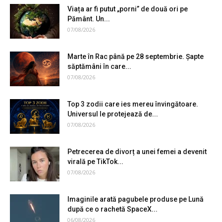
Viața ar fi putut „porni” de două ori pe
Pământ. Un...
07/08/2026
Marte în Rac până pe 28 septembrie. Șapte
săptămâni în care...
07/08/2026
Top 3 zodii care ies mereu învingătoare.
Universul le protejează de...
07/08/2026
Petrecerea de divorț a unei femei a devenit
virală pe TikTok...
07/08/2026
Imaginile arată pagubele produse pe Lună
după ce o rachetă SpaceX...
06/08/2026