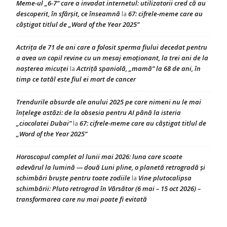
Meme-ul „6-7” care a invadat internetul: utilizatorii cred că au
descoperit, în sfârșit, ce înseamnă
67: cifrele-meme care au
la
câștigat titlul de „Word of the Year 2025”
Actrița de 71 de ani care a folosit sperma fiului decedat pentru
a avea un copil revine cu un mesaj emoționant, la trei ani de la
nașterea micuței
Actriță spaniolă, „mamă” la 68 de ani, în
la
timp ce tatăl este fiul ei mort de cancer
Trendurile absurde ale anului 2025 pe care nimeni nu le mai
înțelege astăzi: de la obsesia pentru AI până la isteria
„ciocolatei Dubai”
67: cifrele-meme care au câștigat titlul de
la
„Word of the Year 2025”
Horoscopul complet al lunii mai 2026: luna care scoate
adevărul la lumină — două Luni pline, o planetă retrogradă și
schimbări bruște pentru toate zodiile
Vine plutocalipsa
la
schimbării: Pluto retrograd în Vărsător (6 mai – 15 oct 2026) –
transformarea care nu mai poate fi evitată