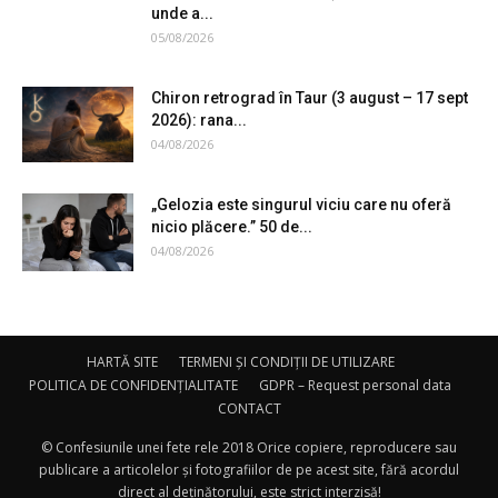
unde a...
05/08/2026
Chiron retrograd în Taur (3 august – 17 sept
2026): rana...
04/08/2026
„Gelozia este singurul viciu care nu oferă
nicio plăcere.” 50 de...
04/08/2026
HARTĂ SITE
TERMENI ȘI CONDIȚII DE UTILIZARE
POLITICA DE CONFIDENȚIALITATE
GDPR – Request personal data
CONTACT
© Confesiunile unei fete rele 2018 Orice copiere, reproducere sau
publicare a articolelor și fotografiilor de pe acest site, fără acordul
direct al deținătorului, este strict interzisă!