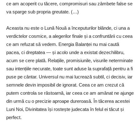
ce am acoperit cu tăcere, compromisuri sau zâmbete false se
va sparge sub propria greutate. (…)
Aceasta nu este o Lună Nouă a începuturilor blânde, ci una a
verdictelor cosmice, a alegerilor finale și a confruntării cu ceea
ce am refuzat să vedem. Energia Balanței nu mai caută
pacea, ci dreptatea — și acolo unde a existat dezechilibru,
acum se cere plată. Relațiile, promisiunile, visurile neterminate
sau intențiile necurate, toate sunt aduse la suprafață pentru a fi
puse pe cântar. Universul nu mai lucrează subtil, ci decisiv, iar
semnele devin imposibil de ignorat. Ceea ce am crezut că
putem controla se răstoarnă, iar ceea ce am amânat ne ajunge
din urmă cu o precizie aproape dureroasă. În tăcerea acestei
Luni Noi, Divinitatea își rostește judecata în felul ei tăcut și
perfect.