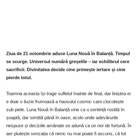
Ziua de 21 octombrie aduce Luna Nouă în Balanță. Timpul
se scurge. Universul numără greșelile – iar echilibrul cere
sacrificii. Divinitatea decide cine primește iertare și cine
pierde totul.
Toamna aceasta își trage sufletul înainte de final, dar liniștea ei
e doar o iluzie frumoasă a haosului cosmic care clocotește
sub piele. Luna Nouă în Balanță vine ca o sentință rostită în
șoaptă, dar simțită până în oase, acolo unde adevărurile
nespuse și deciziile amânate se adună ca un nor de furtună. În
aer plutește senzația că nimic nu mai poate fi ascuns, că tot