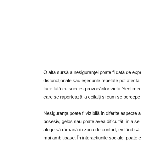
O altă sursă a nesiguranței poate fi dată de exper
disfuncționale sau eșecurile repetate pot afecta 
face față cu succes provocărilor vieții. Sentime
care se raportează la ceilalți și cum se percepe
Nesiguranța poate fi vizibilă în diferite aspecte a
posesiv, gelos sau poate avea dificultăți în a se
alege să rămână în zona de confort, evitând să-
mai ambițioase. În interacțiunile sociale, poate 