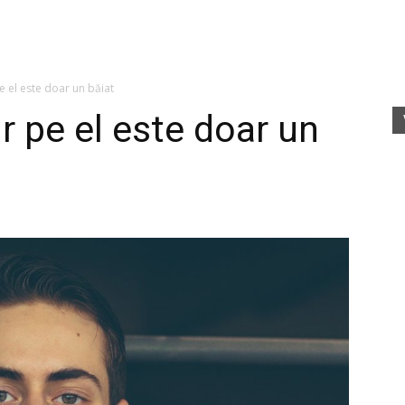
fete
 el este doar un băiat
r pe el este doar un
rele