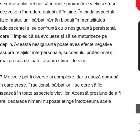
sex masculin trebuie să înfrunte provocările vieții și să-și
dezvolte o încredere autentică în sine. În ciuda aspectului
fizic matur, unii bărbați rămân blocați în mentalitatea
adolescenței și se confruntă cu o nesiguranță persistentă
care îi împiedică să evolueze și să se maturizeze pe
deplin. Această nesiguranță poate avea efecte negative
asupra relațiilor interpersonale, succesului profesional și,
mai presus de toate, asupra stimei de sine.
i?
Motivele pot fi diverse și complexe, dar o cauză comună
n care cresc. Tradițional, bărbaților li se cere să fie
eușească în toate aspectele vieții lor. Această presiune de a fi
oare, deoarece nimeni nu poate atinge întotdeauna acele