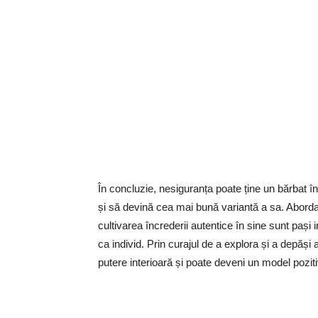
În concluzie, nesiguranța poate ține un bărbat î
și să devină cea mai bună variantă a sa. Abordar
cultivarea încrederii autentice în sine sunt pași
ca individ. Prin curajul de a explora și a depăș
putere interioară și poate deveni un model pozitiv