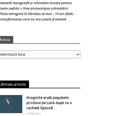
planetă retrogradă și schimbări bruște pentru
toate zodiile
Vine plutocalipsa schimbării:
la
Pluto retrograd în Vărsător (6 mai – 15 oct 2026) –
transformarea care nu mai poate fi evitată
Arhive
hive
Ultimele articole
Imaginile arată pagubele
produse pe Lună după ce o
rachetă SpaceX...
06/08/2026