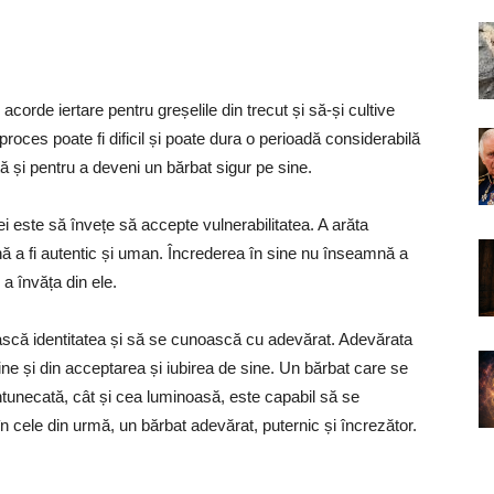
 acorde iertare pentru greșelile din trecut și să-și cultive
st proces poate fi dificil și poate dura o perioadă considerabilă
ță și pentru a deveni un bărbat sigur pe sine.
i este să învețe să accepte vulnerabilitatea. A arăta
nă a fi autentic și uman. Încrederea în sine nu înseamnă a
i a învăța din ele.
ească identitatea și să se cunoască cu adevărat. Adevărata
ne și din acceptarea și iubirea de sine. Un bărbat care se
ntunecată, cât și cea luminoasă, este capabil să se
în cele din urmă, un bărbat adevărat, puternic și încrezător.