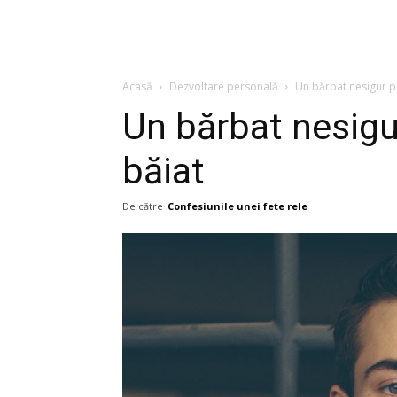
Acasă
Dezvoltare personală
Un bărbat nesigur pe
Un bărbat nesigu
băiat
De către
Confesiunile unei fete rele