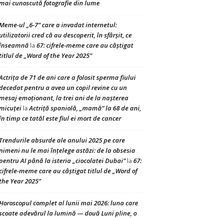
mai cunoscută fotografie din lume
Meme-ul „6-7” care a invadat internetul:
utilizatorii cred că au descoperit, în sfârșit, ce
înseamnă
67: cifrele-meme care au câștigat
la
titlul de „Word of the Year 2025”
Actrița de 71 de ani care a folosit sperma fiului
decedat pentru a avea un copil revine cu un
mesaj emoționant, la trei ani de la nașterea
micuței
Actriță spaniolă, „mamă” la 68 de ani,
la
în timp ce tatăl este fiul ei mort de cancer
Trendurile absurde ale anului 2025 pe care
nimeni nu le mai înțelege astăzi: de la obsesia
pentru AI până la isteria „ciocolatei Dubai”
67:
la
cifrele-meme care au câștigat titlul de „Word of
the Year 2025”
Horoscopul complet al lunii mai 2026: luna care
scoate adevărul la lumină — două Luni pline, o