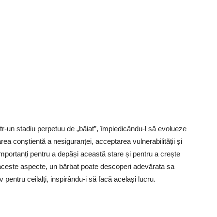
ntr-un stadiu perpetuu de „băiat”, împiedicându-l să evolueze
ea conștientă a nesiguranței, acceptarea vulnerabilității și
 importanți pentru a depăși această stare și pentru a crește
i aceste aspecte, un bărbat poate descoperi adevărata sa
 pentru ceilalți, inspirându-i să facă același lucru.