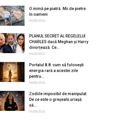
O inimă pe piatră. Mii de pietre
în oameni
06/08/2026
PLANUL SECRET AL REGELELUI
CHARLES dacă Meghan și Harry
divorțează. Ce...
06/08/2026
Portalul 8.8: cum să folosești
energia rară a acestei zile
pentru...
06/08/2026
Zodiile imposibil de manipulat.
De ce este o greșeală uriașă
să...
06/08/2026