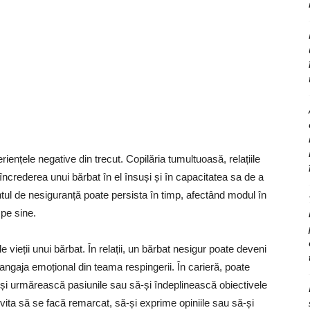
iențele negative din trecut. Copilăria tumultuoasă, relațiile
încrederea unui bărbat în el însuși și în capacitatea sa de a
ntul de nesiguranță poate persista în timp, afectând modul în
 pe sine.
le vieții unui bărbat. În relații, un bărbat nesigur poate deveni
 angaja emoțional din teama respingerii. În carieră, poate
și urmărească pasiunile sau să-și îndeplinească obiectivele
evita să se facă remarcat, să-și exprime opiniile sau să-și