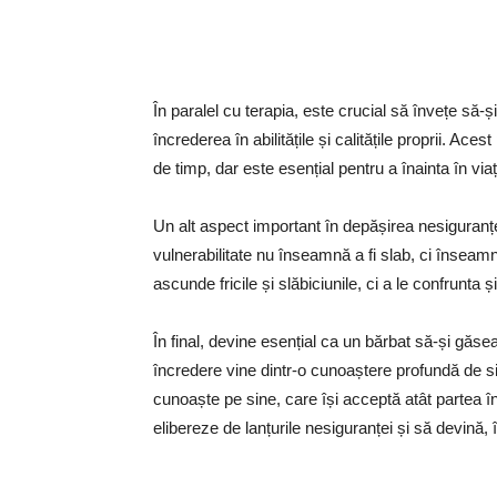
În paralel cu terapia, este crucial să învețe să-și
încrederea în abilitățile și calitățile proprii. Ace
de timp, dar este esențial pentru a înainta în via
Un alt aspect important în depășirea nesiguranțe
vulnerabilitate nu înseamnă a fi slab, ci înseam
ascunde fricile și slăbiciunile, ci a le confrunta ș
În final, devine esențial ca un bărbat să-și găs
încredere vine dintr-o cunoaștere profundă de si
cunoaște pe sine, care își acceptă atât partea î
elibereze de lanțurile nesiguranței și să devină, 