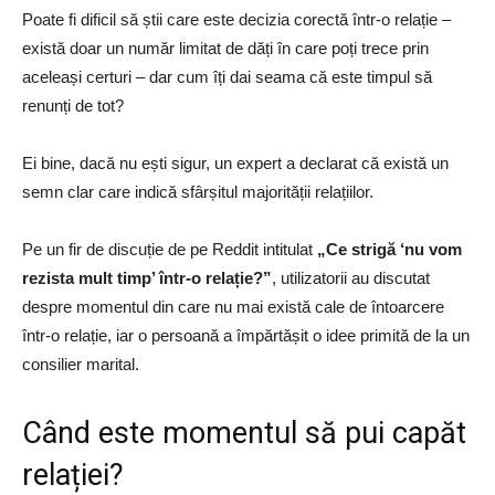
Poate fi dificil să știi care este decizia corectă într-o relație –
există doar un număr limitat de dăți în care poți trece prin
aceleași certuri – dar cum îți dai seama că este timpul să
renunți de tot?
Ei bine, dacă nu ești sigur, un expert a declarat că există un
semn clar care indică sfârșitul majorității relațiilor.
Pe un fir de discuție de pe Reddit intitulat
„Ce strigă ‘nu vom
rezista mult timp’ într-o relație?”
, utilizatorii au discutat
despre momentul din care nu mai există cale de întoarcere
într-o relație, iar o persoană a împărtășit o idee primită de la un
consilier marital.
Când este momentul să pui capăt
relației?