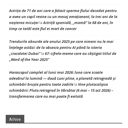
Actrița de 71 de ani care a folosit sperma fiului decedat pentru
a avea un copil revine cu un mesaj emoționant, la trei ani de la
nașterea micuței
Actriță spaniolă, „mamă” la 68 de ani, în
la
timp ce tatăl este fiul ei mort de cancer
Trendurile absurde ale anului 2025 pe care nimeni nu le mai
înțelege astăzi: de la obsesia pentru AI până la isteria
„ciocolatei Dubai”
67: cifrele-meme care au câștigat titlul de
la
„Word of the Year 2025”
Horoscopul complet al lunii mai 2026: luna care scoate
adevărul la lumină — două Luni pline, o planetă retrogradă și
schimbări bruște pentru toate zodiile
Vine plutocalipsa
la
schimbării: Pluto retrograd în Vărsător (6 mai – 15 oct 2026) –
transformarea care nu mai poate fi evitată
Arhive