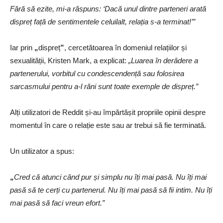
Fără să ezite, mi-a răspuns: ‘Dacă unul dintre parteneri arată
dispreț față de sentimentele celuilalt, relația s-a terminat!’”
Iar prin
„
dispreț
”
, cercetătoarea în domeniul relațiilor și
sexualității, Kristen Mark, a explicat:
„Luarea în derâdere a
partenerului, vorbitul cu condescendență sau folosirea
sarcasmului pentru a-l răni sunt toate exemple de dispreț.”
Alți utilizatori de Reddit și-au împărtășit propriile opinii despre
momentul în care o relație este sau ar trebui să fie terminată.
Un utilizator a spus:
„
Cred că atunci când pur și simplu nu îți mai pasă. Nu îți mai
pasă să te cerți cu partenerul. Nu îți mai pasă să fii intim. Nu îți
mai pasă să faci vreun efort.”