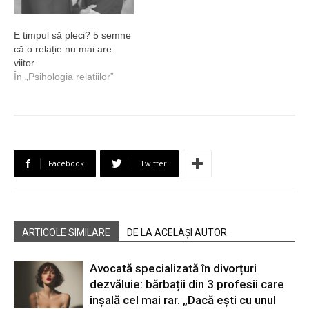
E timpul să pleci? 5 semne
că o relație nu mai are
viitor
În „Psihologia relațiilor”
Facebook
Twitter
ARTICOLE SIMILARE
DE LA ACELAȘI AUTOR
Avocată specializată în divorțuri
dezvăluie: bărbații din 3 profesii care
înșală cel mai rar. „Dacă ești cu unul