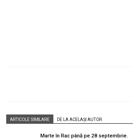
Facebook
Twitter
Pinterest
W
ARTICOLE SIMILARE
DE LA ACELAȘI AUTOR
Marte în Rac până pe 28 septembrie.