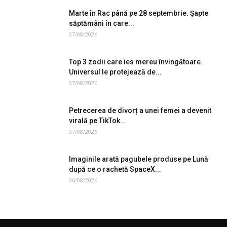
Marte în Rac până pe 28 septembrie. Șapte
săptămâni în care...
07/08/2026
Top 3 zodii care ies mereu învingătoare.
Universul le protejează de...
07/08/2026
Petrecerea de divorț a unei femei a devenit
virală pe TikTok...
07/08/2026
Imaginile arată pagubele produse pe Lună
după ce o rachetă SpaceX...
06/08/2026