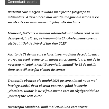
Comentarii recente
Bărbatul care mergea la iubita lui a făcut o fotografie la
întâmplare. A devenit cea mai văzută imagine din istorie
Ce
la
s-a ales de cea mai cunoscută fotografie din lume
Meme-ul „6-7” care a invadat internetul: utilizatorii cred că au
descoperit, în sfârșit, ce înseamnă
67: cifrele-meme care au
la
câștigat titlul de „Word of the Year 2025”
Actrița de 71 de ani care a folosit sperma fiului decedat pentru
a avea un copil revine cu un mesaj emoționant, la trei ani de la
nașterea micuței
Actriță spaniolă, „mamă” la 68 de ani, în
la
timp ce tatăl este fiul ei mort de cancer
Trendurile absurde ale anului 2025 pe care nimeni nu le mai
înțelege astăzi: de la obsesia pentru AI până la isteria
„ciocolatei Dubai”
67: cifrele-meme care au câștigat titlul de
la
„Word of the Year 2025”
Horoscopul complet al lunii mai 2026: luna care scoate