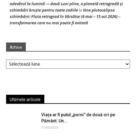
adevărul la lumină — două Luni pline, o planetă retrogradă și
schimbări bruște pentru toate zodiile
Vine plutocalipsa
la
schimbării: Pluto retrograd în Vărsător (6 mai – 15 oct 2026) –
transformarea care nu mai poate fi evitată
Arhive
Arhive
Ultimele articole
Viața ar fi putut „porni” de două ori pe
Pământ. Un...
07/08/2026