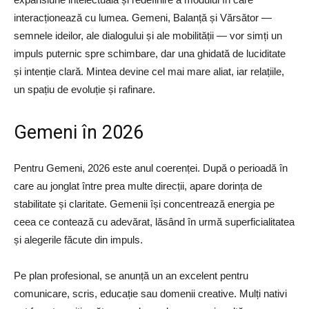
interacționează cu lumea. Gemeni, Balanță și Vărsător —
semnele ideilor, ale dialogului și ale mobilității — vor simți un
impuls puternic spre schimbare, dar una ghidată de luciditate
și intenție clară. Mintea devine cel mai mare aliat, iar relațiile,
un spațiu de evoluție și rafinare.
Gemeni în 2026
Pentru Gemeni, 2026 este anul coerenței. După o perioadă în
care au jonglat între prea multe direcții, apare dorința de
stabilitate și claritate. Gemenii își concentrează energia pe
ceea ce contează cu adevărat, lăsând în urmă superficialitatea
și alegerile făcute din impuls.
Pe plan profesional, se anunță un an excelent pentru
comunicare, scris, educație sau domenii creative. Mulți nativi