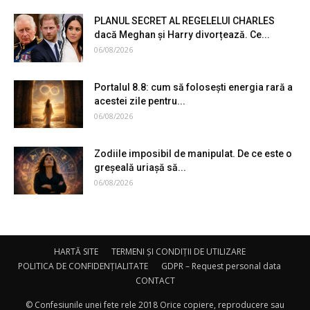
PLANUL SECRET AL REGELELUI CHARLES
dacă Meghan și Harry divorțează. Ce...
06/08/2026
Portalul 8.8: cum să folosești energia rară a
acestei zile pentru...
06/08/2026
Zodiile imposibil de manipulat. De ce este o
greșeală uriașă să...
06/08/2026
HARTĂ SITE
TERMENI ȘI CONDIȚII DE UTILIZARE
POLITICA DE CONFIDENȚIALITATE
GDPR – Request personal data
CONTACT
© Confesiunile unei fete rele 2018 Orice copiere, reproducere sau