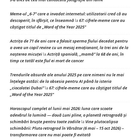
Meme-ul „6-7” care a invadat internetul: utilizatorii cred că au
descoperit, în sfârșit, ce înseamnă
67: cifrele-meme care au
la
câștigat titlul de „Word of the Year 2025”
Actrița de 71 de ani care a folosit sperma fiului decedat pentru
a avea un copil revine cu un mesaj emoționant, la trei ani de la
nașterea micuței
Actriță spaniolă, „mamă” la 68 de ani, în
la
timp ce tatăl este fiul ei mort de cancer
Trendurile absurde ale anului 2025 pe care nimeni nu le mai
înțelege astăzi: de la obsesia pentru AI până la isteria
„ciocolatei Dubai”
67: cifrele-meme care au câștigat titlul de
la
„Word of the Year 2025”
Horoscopul complet al lunii mai 2026: luna care scoate
adevărul la lumină — două Luni pline, o planetă retrogradă și
schimbări bruște pentru toate zodiile
Vine plutocalipsa
la
schimbării: Pluto retrograd în Vărsător (6 mai – 15 oct 2026) –
transformarea care nu mai poate fi evitată