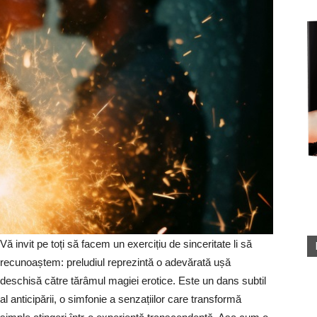
Vă invit pe toți să facem un exercițiu de sinceritate li să
recunoaștem: preludiul reprezintă o adevărată ușă
deschisă către tărâmul magiei erotice. Este un dans subtil
al anticipării, o simfonie a senzațiilor care transformă