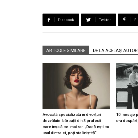
Facebook
Twitter
Pi
ARTICOLE SIMILARE
DE LA ACELAȘI AUTOR
Avocată specializată în divorțuri
10 mesaje pe
dezvăluie: bărbații din 3 profesii
s-a despărți
care înșală cel mai rar. „Dacă ești cu
unul dintre ei, poți sta liniștită”