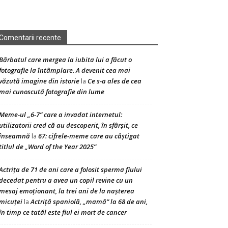
Comentarii recente
Bărbatul care mergea la iubita lui a făcut o
fotografie la întâmplare. A devenit cea mai
văzută imagine din istorie
Ce s-a ales de cea
la
mai cunoscută fotografie din lume
Meme-ul „6-7” care a invadat internetul:
utilizatorii cred că au descoperit, în sfârșit, ce
înseamnă
67: cifrele-meme care au câștigat
la
titlul de „Word of the Year 2025”
Actrița de 71 de ani care a folosit sperma fiului
decedat pentru a avea un copil revine cu un
mesaj emoționant, la trei ani de la nașterea
micuței
Actriță spaniolă, „mamă” la 68 de ani,
la
în timp ce tatăl este fiul ei mort de cancer