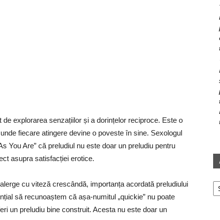
t de explorarea senzațiilor și a dorințelor reciproce. Este o
 unde fiecare atingere devine o poveste în sine. Sexologul
s You Are” că preludiul nu este doar un preludiu pentru
ect asupra satisfacției erotice.
Ar
ă alerge cu viteză crescândă, importanța acordată preludiului
sențial să recunoaștem că așa-numitul „quickie” nu poate
eri un preludiu bine construit. Acesta nu este doar un