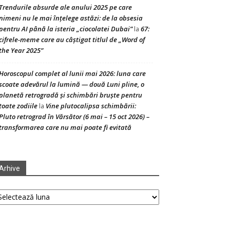
Trendurile absurde ale anului 2025 pe care
nimeni nu le mai înțelege astăzi: de la obsesia
pentru AI până la isteria „ciocolatei Dubai”
67:
la
cifrele-meme care au câștigat titlul de „Word of
the Year 2025”
Horoscopul complet al lunii mai 2026: luna care
scoate adevărul la lumină — două Luni pline, o
planetă retrogradă și schimbări bruște pentru
toate zodiile
Vine plutocalipsa schimbării:
la
Pluto retrograd în Vărsător (6 mai – 15 oct 2026) –
transformarea care nu mai poate fi evitată
Arhive
hive