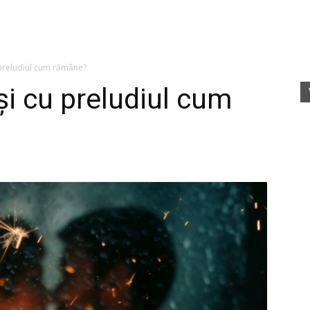
fete
 preludiul cum rămâne?
și cu preludiul cum
rele