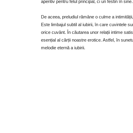
aperitiv pentru felul principal, ci un festin în sine.
De aceea, preludiul rămâne o culme a intimității
Este limbajul subtil al iubirii, în care cuvintele 
orice cuvânt. În căutarea unor relații intime sat
esențial al cărții noastre erotice. Astfel, în sunet
melodie eternă a iubirii.