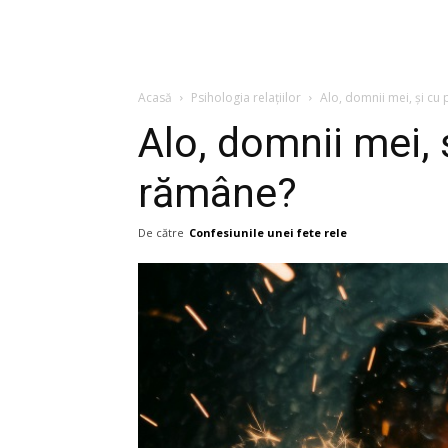
Acasă
Psihologia relațiilor
Alo, domnii mei, și cu
Alo, domnii mei, 
rămâne?
De către
Confesiunile unei fete rele