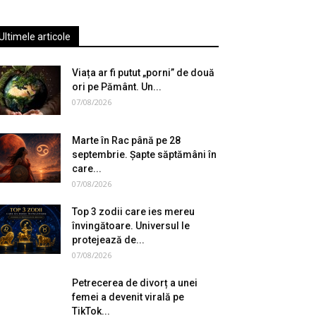
Ultimele articole
Viața ar fi putut „porni” de două
ori pe Pământ. Un...
07/08/2026
Marte în Rac până pe 28
septembrie. Șapte săptămâni în
care...
07/08/2026
Top 3 zodii care ies mereu
învingătoare. Universul le
protejează de...
07/08/2026
Petrecerea de divorț a unei
femei a devenit virală pe
TikTok...