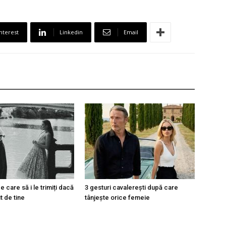
nterest
Linkedin
Email
 care să i le trimiți dacă
3 gesturi cavalerești după care
t de tine
tânjește orice femeie