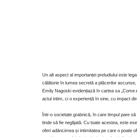
Un alt aspect al importanței preludiului este lega
călătorie în lumea secretă a plăcerilor ascunse,
Emily Nagoski evidențiază în cartea sa „Come A
actul intim, ci o experiență în sine, cu impact dir
Într-o societate grabnică, în care timpul pare s
tinde să fie neglijată. Cu toate acestea, este e
oferi adâncimea și intimitatea pe care o poate of