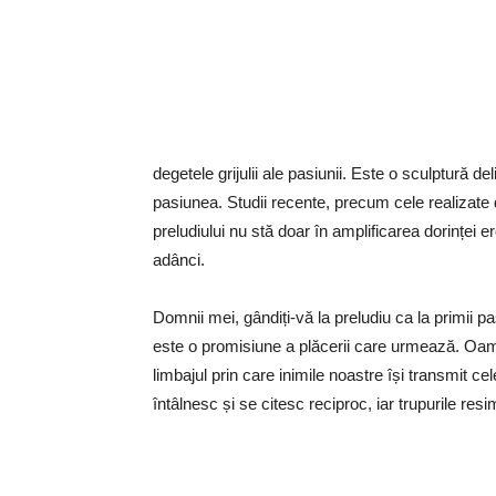
degetele grijulii ale pasiunii. Este o sculptură de
pasiunea. Studii recente, precum cele realizate 
preludiului nu stă doar în amplificarea dorinței e
adânci.
Domnii mei, gândiți-vă la preludiu ca la primii p
este o promisiune a plăcerii care urmează. Oamen
limbajul prin care inimile noastre își transmit 
întâlnesc și se citesc reciproc, iar trupurile resim