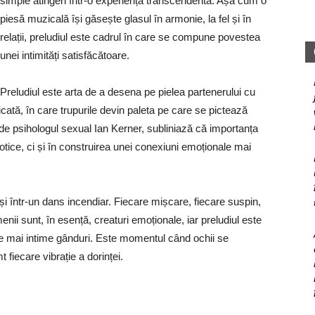
simple atingeri într-o experiență transcendentă. Așa cum o
piesă muzicală își găsește glasul în armonie, la fel și în
relații, preludiul este cadrul în care se compune povestea
unei intimități satisfăcătoare.
Preludiul este arta de a desena pe pielea partenerului cu
licată, în care trupurile devin paleta pe care se pictează
de psihologul sexual Ian Kerner, subliniază că importanța
rotice, ci și în construirea unei conexiuni emoționale mai
ași într-un dans incendiar. Fiecare mișcare, fiecare suspin,
ii sunt, în esență, creaturi emoționale, iar preludiul este
cele mai intime gânduri. Este momentul când ochii se
t fiecare vibrație a dorinței.