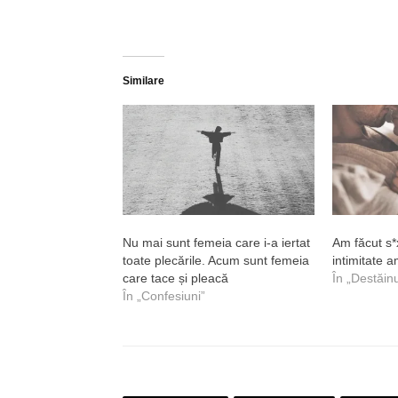
Similare
Nu mai sunt femeia care i-a iertat
Am făcut s*
toate plecările. Acum sunt femeia
intimitate 
care tace și pleacă
În „Destăin
În „Confesiuni”