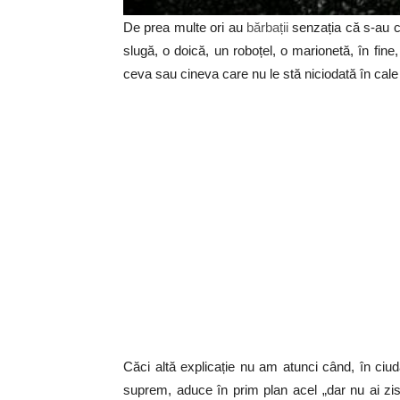
De prea multe ori au
bărbații
senzația că s-au c
slugă, o doică, un roboțel, o marionetă, în fi
ceva sau cineva care nu le stă niciodată în cale 
Căci altă explicație nu am atunci când, în ciud
suprem, aduce în prim plan acel „dar nu ai zis n