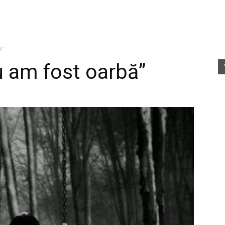
fete
ă”
u am fost oarbă”
rele