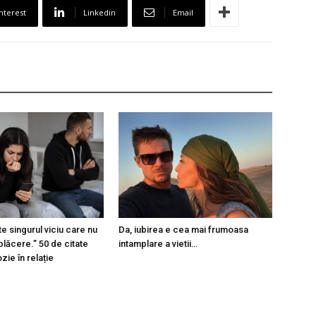
nterest
Linkedin
Email
e singurul viciu care nu
Da, iubirea e cea mai frumoasa
plăcere.” 50 de citate
intamplare a vietii…
ie în relație