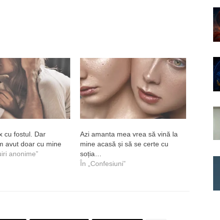
x cu fostul. Dar
Azi amanta mea vrea să vină la
am avut doar cu mine
mine acasă și să se certe cu
uiri anonime”
soția…
În „Confesiuni”