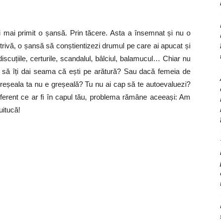
ai mai primit o șansă. Prin tăcere. Asta a însemnat și nu o
rivă, o șansă să conștientizezi drumul pe care ai apucat și
discuțiile, certurile, scandalul, bâlciul, balamucul… Chiar nu
a să îți dai seama că ești pe arătură? Sau dacă femeia de
eșeala ta nu e greșeală? Tu nu ai cap să te autoevaluezi?
diferent ce ar fi în capul tău, problema rămâne aceeași: Am
uitucă!