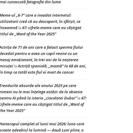
mai cunoscută fotografie din lume
Meme-ul „6-7” care a invadat internetul:
utilizatorii cred că au descoperit, în sfârșit, ce
înseamnă
67: cifrele-meme care au câștigat
la
titlul de „Word of the Year 2025”
Actrița de 71 de ani care a folosit sperma fiului
decedat pentru a avea un copil revine cu un
mesaj emoționant, la trei ani de la nașterea
micuței
Actriță spaniolă, „mamă” la 68 de ani,
la
în timp ce tatăl este fiul ei mort de cancer
Trendurile absurde ale anului 2025 pe care
nimeni nu le mai înțelege astăzi: de la obsesia
pentru AI până la isteria „ciocolatei Dubai”
67:
la
cifrele-meme care au câștigat titlul de „Word of
the Year 2025”
Horoscopul complet al lunii mai 2026: luna care
scoate adevărul la lumină — două Luni pline, o