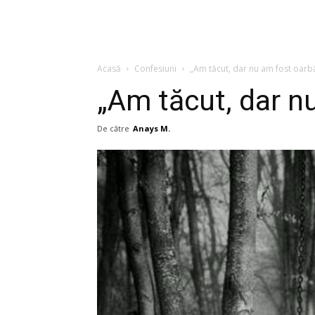
Acasă
Confesiuni
„Am tăcut, dar nu am fost oarb
„Am tăcut, dar n
De către
Anays M.