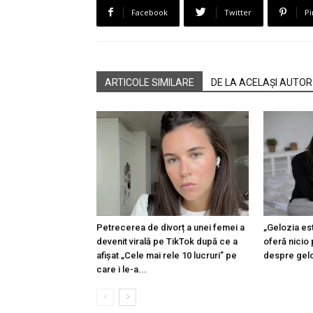
Facebook
Twitter
Pi
ARTICOLE SIMILARE
DE LA ACELAȘI AUTOR
Petrecerea de divorț a unei femei a
„Gelozia est
devenit virală pe TikTok după ce a
oferă nicio 
afișat „Cele mai rele 10 lucruri” pe
despre geloz
care i le-a...