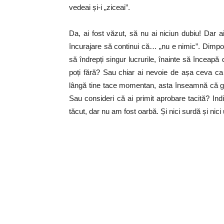
vedeai și-i „ziceai”.
Da, ai fost văzut, să nu ai niciun dubiu! Dar 
încurajare să continui că… „nu e nimic”. Dimpot
să îndrepți singur lucrurile, înainte să înceapă 
poți fără? Sau chiar ai nevoie de așa ceva c
lângă tine tace momentan, asta înseamnă că gr
Sau consideri că ai primit aprobare tacită? In
tăcut, dar nu am fost oarbă. Și nici surdă și nici 