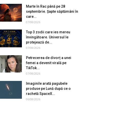
Marte în Rac până pe 28
septembrie. Șapte săptămâni în
care...
07/08/2026
Top 3 zodii care ies mereu
învingătoare. Universul le
protejează de...
07/08/2026
Petrecerea de divorț a unei
femei a devenit virală pe
TikTok...
07/08/2026
Imaginile arată pagubele
produse pe Lună după ce o
rachetă SpaceX...
06/08/2026