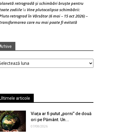
planetă retrogradă și schimbări bruște pentru
toate zodiile
Vine plutocalipsa schimbării:
la
Pluto retrograd în Vărsător (6 mai – 15 oct 2026) –
transformarea care nu mai poate fi evitată
Arhive
hive
Ultimele articole
Viața ar fi putut „porni” de două
ori pe Pământ. Un...
07/08/2026