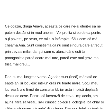
Ce ocazie, dragă Anays, aceasta pe care ne-ai oferit-o să ne
putem destăinui în mod anonim! Voi profita și eu de ea pentru
a-ți povesti, pe scurt, ce mi s-a întâmplat. Să zicem că mă
cheamă Ana. Sunt conștientă că nu sunt singura care a trecut
prin ceva similar, dar știi cum e, atunci când ești tu
protagonista parcă doare mai tare, parcă este mai grav, mai
trist, mai greu…
Dar, nu mai lungesc vorba. Așadar, sunt (încă) măritată de
șapte ani și locuiesc într-un oraș nu foarte mare. Soțul meu
lucrează la o firmă de consultanță, iar asta implică deplasări
destul de dese. Pentru că lucrează de ceva timp acolo, am
ajuns, fără să vreau, să-i cunosc colegii și colegele, ba chiar și
câteva istorioare „picante” din interior. Desigur, totul la nivel de