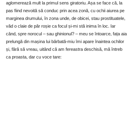
aglomerează mult la primul sens giratoriu. Așa se face că, la
pas fiind nevoită să conduc prin acea zonă, cu ochii aiurea pe
marginea drumului, în zona unde, de obicei, stau prostituatele,
văd o claie de păr roșie ca focul și-mi stă inima în loc. Iar
când, spre norocul – sau ghinionul? – meu se întoarce, fața aia
prelungă din mașina lui bărbată-miu îmi apare înaintea ochilor
și, fără să vreau, uitând că am fereastra deschisă, mă întreb
ca proasta, dar cu voce tare: