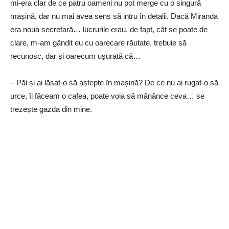
mi-era clar de ce patru oameni nu pot merge cu o singură
mașină, dar nu mai avea sens să intru în detalii. Dacă Miranda
era noua secretară… lucrurile erau, de fapt, cât se poate de
clare, m-am gândit eu cu oarecare răutate, trebuie să
recunosc, dar și oarecum ușurată că…
– Păi și ai lăsat-o să aștepte în mașină? De ce nu ai rugat-o să
urce, îi făceam o cafea, poate voia să mănânce ceva… se
trezește gazda din mine.