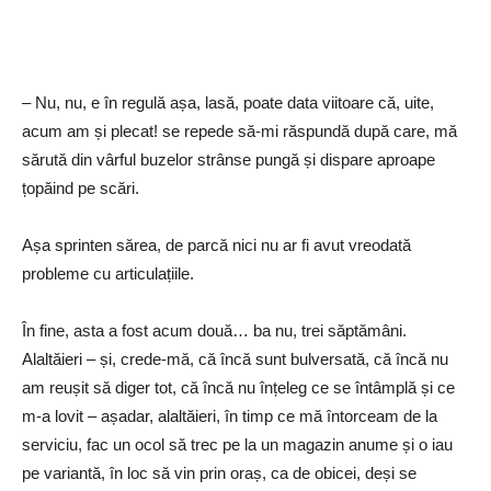
– Nu, nu, e în regulă așa, lasă, poate data viitoare că, uite,
acum am și plecat! se repede să-mi răspundă după care, mă
sărută din vârful buzelor strânse pungă și dispare aproape
țopăind pe scări.
Așa sprinten sărea, de parcă nici nu ar fi avut vreodată
probleme cu articulațiile.
În fine, asta a fost acum două… ba nu, trei săptămâni.
Alaltăieri – și, crede-mă, că încă sunt bulversată, că încă nu
am reușit să diger tot, că încă nu înțeleg ce se întâmplă și ce
m-a lovit – așadar, alaltăieri, în timp ce mă întorceam de la
serviciu, fac un ocol să trec pe la un magazin anume și o iau
pe variantă, în loc să vin prin oraș, ca de obicei, deși se