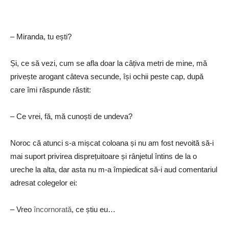
– Miranda, tu ești?
Și, ce să vezi, cum se afla doar la câțiva metri de mine, mă
privește arogant câteva secunde, își ochii peste cap, după
care îmi răspunde răstit:
– Ce vrei, fă, mă cunoști de undeva?
Noroc că atunci s-a mișcat coloana și nu am fost nevoită să-i
mai suport privirea disprețuitoare și rânjetul întins de la o
ureche la alta, dar asta nu m-a împiedicat să-i aud comentariul
adresat colegelor ei:
– Vreo
încornorată
, ce știu eu…