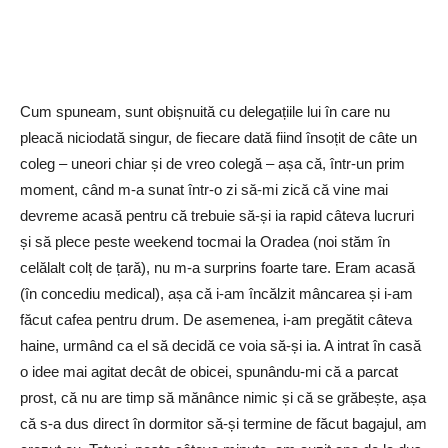
Cum spuneam, sunt obișnuită cu delegațiile lui în care nu
pleacă niciodată singur, de fiecare dată fiind însoțit de câte un
coleg – uneori chiar și de vreo colegă – așa că, într-un prim
moment, când m-a sunat într-o zi să-mi zică că vine mai
devreme acasă pentru că trebuie să-și ia rapid câteva lucruri
și să plece peste weekend tocmai la Oradea (noi stăm în
celălalt colț de țară), nu m-a surprins foarte tare. Eram acasă
(în concediu medical), așa că i-am încălzit mâncarea și i-am
făcut cafea pentru drum. De asemenea, i-am pregătit câteva
haine, urmând ca el să decidă ce voia să-și ia. A intrat în casă
o idee mai agitat decât de obicei, spunându-mi că a parcat
prost, că nu are timp să mănânce nimic și că se grăbește, așa
că s-a dus direct în dormitor să-și termine de făcut bagajul, am