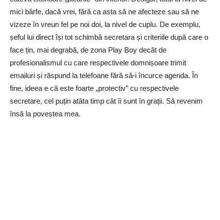
mici bârfe, dacă vrei, fără ca asta să ne afecteze sau să ne
vizeze în vreun fel pe noi doi, la nivel de cuplu. De exemplu,
șeful lui direct își tot schimbă secretara și criteriile după care o
face țin, mai degrabă, de zona Play Boy decât de
profesionalismul cu care respectivele domnișoare trimit
emailuri și răspund la telefoane fără să-i încurce agenda. În
fine, ideea e că este foarte „protectiv” cu respectivele
secretare, cel puțin atâta timp cât îi sunt în grații. Să revenim
însă la povestea mea.