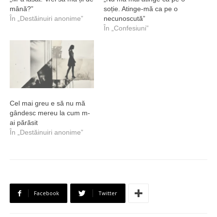
mână?”
soție. Atinge-mă ca pe o
În „Destăinuiri anonime”
necunoscută”
În „Confesiuni”
Cel mai greu e să nu mă
gândesc mereu la cum m-
ai părăsit
În „Destăinuiri anonime”
Facebook
Twitter