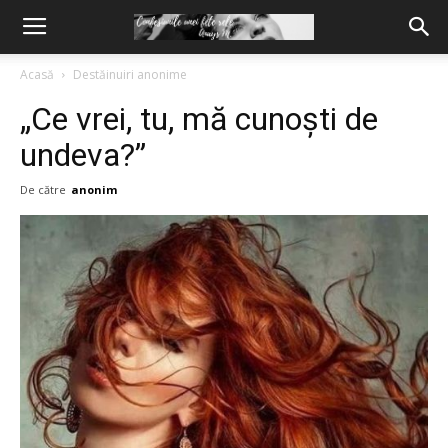
Acasă
Destăinuiri anonime
„Ce vrei, tu, mă cunoști de
undeva?”
De către
anonim