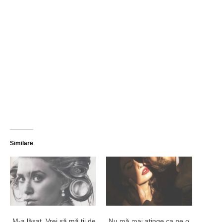
Similare
„M-a lăsat. Vrei să mă ții de
„Nu mă mai atinge ca pe o