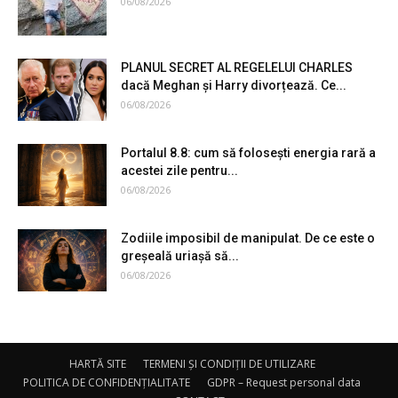
06/08/2026
PLANUL SECRET AL REGELELUI CHARLES
dacă Meghan și Harry divorțează. Ce...
06/08/2026
Portalul 8.8: cum să folosești energia rară a
acestei zile pentru...
06/08/2026
Zodiile imposibil de manipulat. De ce este o
greșeală uriașă să...
06/08/2026
HARTĂ SITE
TERMENI ȘI CONDIȚII DE UTILIZARE
POLITICA DE CONFIDENȚIALITATE
GDPR – Request personal data