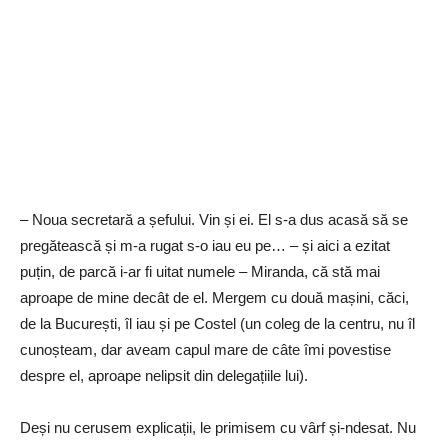
– Noua secretară a șefului. Vin și ei. El s-a dus acasă să se
pregătească și m-a rugat s-o iau eu pe… – și aici a ezitat
puțin, de parcă i-ar fi uitat numele – Miranda, că stă mai
aproape de mine decât de el. Mergem cu două mașini, căci,
de la București, îl iau și pe Costel (un coleg de la centru, nu îl
cunoșteam, dar aveam capul mare de câte îmi povestise
despre el, aproape nelipsit din delegațiile lui).
Deși nu cerusem explicații, le primisem cu vârf și-ndesat. Nu