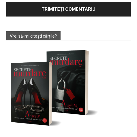
Vrei să-mi citești cărțile?