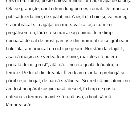
crezut eu. Totuși, peste câteva minute, am auzit apa de la duș.
Ok, se grăbește, dar la drum lung pornești curat. De mâncare,
poți să-ți iei la tine, de spălat, nu. A ieșit din baie și, val-vârtej,
s-a îmbrăcat și a agățat din mers valiza, așa cum i-o
pregătisem eu, fără să-și mai aleagă nimic. Între timp,
curioasă de cât de prost parcase din moment ce se grăbea în
halul ăla, am aruncat un ochi pe geam. Noi stăm la etajul 1,
așa că mașina se vedea foarte bine, mai ales că nu era
parcată deloc „prost”, atât că… nu era goală. Înăuntru, o
femeie. Pe locul din dreapta. Îi vedeam clar fața prelungă și
părul roșu, bogat, de parcă strălucea. Și cred că nici atunci nu
am fost neapărat suspicioasă, deși el, în timp ce gusta
cafeaua la termos, înainte să rupă ușa, a ținut să mă
lămurească: