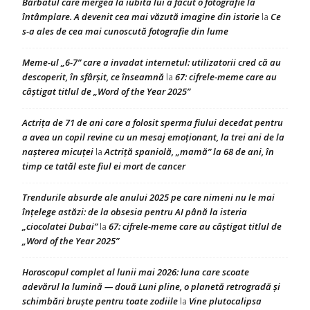
Bărbatul care mergea la iubita lui a făcut o fotografie la
întâmplare. A devenit cea mai văzută imagine din istorie
Ce
la
s-a ales de cea mai cunoscută fotografie din lume
Meme-ul „6-7” care a invadat internetul: utilizatorii cred că au
descoperit, în sfârșit, ce înseamnă
67: cifrele-meme care au
la
câștigat titlul de „Word of the Year 2025”
Actrița de 71 de ani care a folosit sperma fiului decedat pentru
a avea un copil revine cu un mesaj emoționant, la trei ani de la
nașterea micuței
Actriță spaniolă, „mamă” la 68 de ani, în
la
timp ce tatăl este fiul ei mort de cancer
Trendurile absurde ale anului 2025 pe care nimeni nu le mai
înțelege astăzi: de la obsesia pentru AI până la isteria
„ciocolatei Dubai”
67: cifrele-meme care au câștigat titlul de
la
„Word of the Year 2025”
Horoscopul complet al lunii mai 2026: luna care scoate
adevărul la lumină — două Luni pline, o planetă retrogradă și
schimbări bruște pentru toate zodiile
Vine plutocalipsa
la