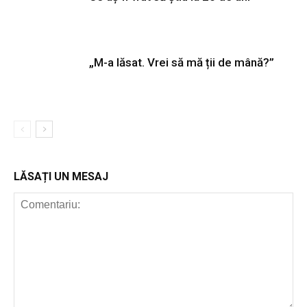
„M-a lăsat. Vrei să mă ții de mână?”
LĂSAȚI UN MESAJ