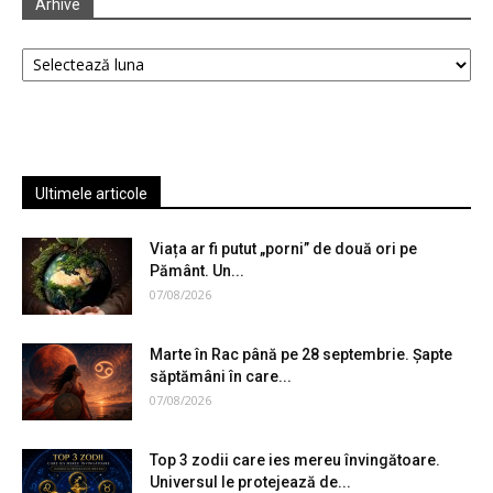
Arhive
Arhive
Ultimele articole
Viața ar fi putut „porni” de două ori pe
Pământ. Un...
07/08/2026
Marte în Rac până pe 28 septembrie. Șapte
săptămâni în care...
07/08/2026
Top 3 zodii care ies mereu învingătoare.
Universul le protejează de...