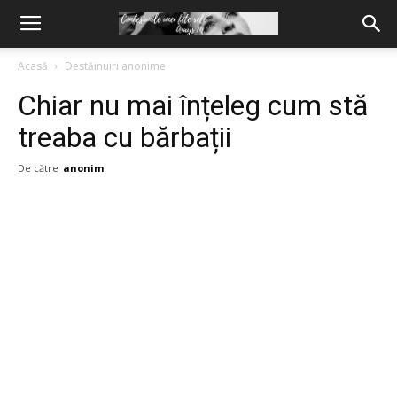
Acasă
Destăinuiri anonime
Chiar nu mai înțeleg cum stă
treaba cu bărbații
De către
anonim