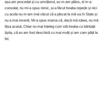
așa am procedat și cu următorul, eu m-am plâns, el m-a
consolat, nu mi-a spus nimic, și-a făcut treaba repede și nici
cu acela nu m-am mai văzut că a plecat la mă-sa în State și
nu a mai revenit. Mi-a spus mama că, dacă mă iubea, nu mă
lăsa acasă. Chiar nu mai înțeleg cum stă treaba cu bărbații
ăștia, că eu am fost deschisă cu mai mulți și am cam pățit la
fel.