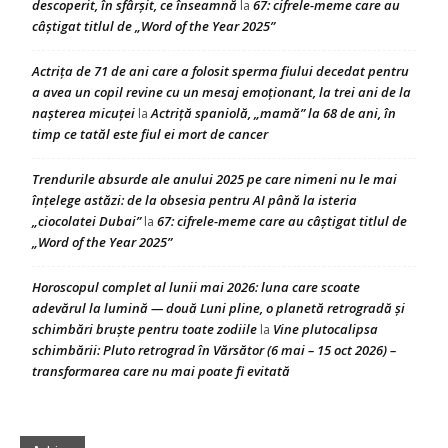
descoperit, în sfârșit, ce înseamnă
67: cifrele-meme care au
la
câștigat titlul de „Word of the Year 2025”
Actrița de 71 de ani care a folosit sperma fiului decedat pentru
a avea un copil revine cu un mesaj emoționant, la trei ani de la
nașterea micuței
Actriță spaniolă, „mamă” la 68 de ani, în
la
timp ce tatăl este fiul ei mort de cancer
Trendurile absurde ale anului 2025 pe care nimeni nu le mai
înțelege astăzi: de la obsesia pentru AI până la isteria
„ciocolatei Dubai”
67: cifrele-meme care au câștigat titlul de
la
„Word of the Year 2025”
Horoscopul complet al lunii mai 2026: luna care scoate
adevărul la lumină — două Luni pline, o planetă retrogradă și
schimbări bruște pentru toate zodiile
Vine plutocalipsa
la
schimbării: Pluto retrograd în Vărsător (6 mai – 15 oct 2026) –
transformarea care nu mai poate fi evitată