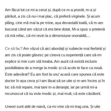
Am făcut tot ce mi-a cerut și, după ce m-a prostit, m-a și
părăsit, a zis că nu-i mai plac, că preferă virginele. Și acum
plâng, cine mă mai ia pe mine, așa devastată toată, că m-am
bucurat când am văzut că era bine dotat. Mi-a spus o prietenă
că mă refac, că-mi revin la o dimensiune onorabilă…
Ce să fac?
Am văzut că aici abordați și subiecte mai fierbinți și
am zis că poate găsesc pe cineva cu experiență care să-mi
explice si mie cum stă treaba. Am auzit că există inclusiv
posibilitatea de a merge la medic și că acolo te face ca nouă.
Este adevărat? Eu am fost la unu’ acasă care spunea că este
doctor în așa ceva și l-am lăsat să se uite și m-am încins și în
loc să mă repare, mai tare m-a deranjat, iar pe urmă mi-a
recunoscut că nu este medic și, mai mult, că este căsătorit.
Uneori sunt atât de naivă, ca-mi vine să-mi trag una. Și uite