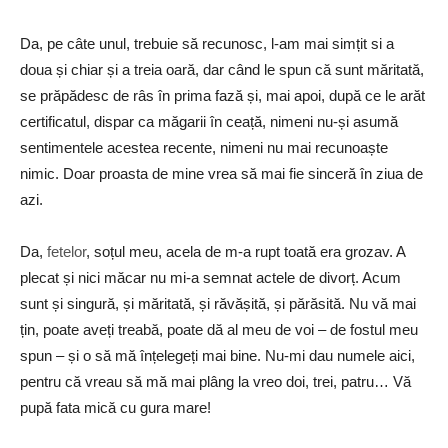
Da, pe câte unul, trebuie să recunosc, l-am mai simțit si a
doua și chiar și a treia oară, dar când le spun că sunt măritată,
se prăpădesc de râs în prima fază și, mai apoi, după ce le arăt
certificatul, dispar ca măgarii în ceață, nimeni nu-și asumă
sentimentele acestea recente, nimeni nu mai recunoaște
nimic. Doar proasta de mine vrea să mai fie sinceră în ziua de
azi.
Da,
fetelor
, soțul meu, acela de m-a rupt toată era grozav. A
plecat și nici măcar nu mi-a semnat actele de divorț. Acum
sunt și singură, și măritată, și răvășită, și părăsită. Nu vă mai
țin, poate aveți treabă, poate dă al meu de voi – de fostul meu
spun – și o să mă înțelegeți mai bine. Nu-mi dau numele aici,
pentru că vreau să mă mai plâng la vreo doi, trei, patru… Vă
pupă fata mică cu gura mare!