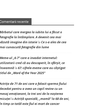
Comentarii recente
Bărbatul care mergea la iubita lui a făcut o
fotografie la întâmplare. A devenit cea mai
văzută imagine din istorie
Ce s-a ales de cea
la
mai cunoscută fotografie din lume
Meme-ul „6-7” care a invadat internetul:
utilizatorii cred că au descoperit, în sfârșit, ce
înseamnă
67: cifrele-meme care au câștigat
la
titlul de „Word of the Year 2025”
Actrița de 71 de ani care a folosit sperma fiului
decedat pentru a avea un copil revine cu un
mesaj emoționant, la trei ani de la nașterea
micuței
Actriță spaniolă, „mamă” la 68 de ani,
la
în timp ce tatăl este fiul ei mort de cancer