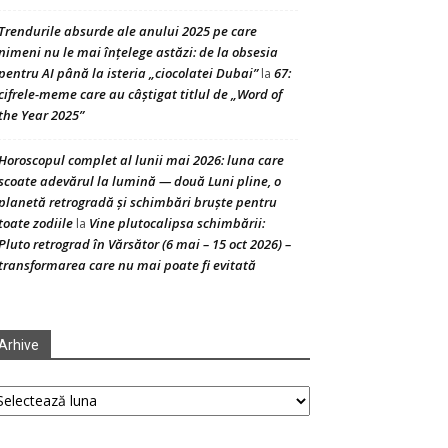
Trendurile absurde ale anului 2025 pe care
nimeni nu le mai înțelege astăzi: de la obsesia
pentru AI până la isteria „ciocolatei Dubai”
67:
la
cifrele-meme care au câștigat titlul de „Word of
the Year 2025”
Horoscopul complet al lunii mai 2026: luna care
scoate adevărul la lumină — două Luni pline, o
planetă retrogradă și schimbări bruște pentru
toate zodiile
Vine plutocalipsa schimbării:
la
Pluto retrograd în Vărsător (6 mai – 15 oct 2026) –
transformarea care nu mai poate fi evitată
Arhive
hive