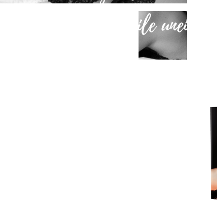
fete
rele