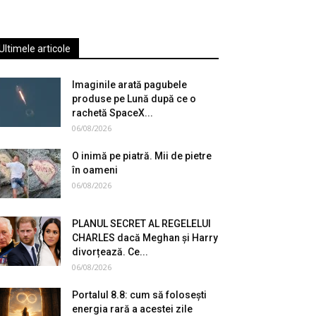
Ultimele articole
Imaginile arată pagubele
produse pe Lună după ce o
rachetă SpaceX...
06/08/2026
O inimă pe piatră. Mii de pietre
în oameni
06/08/2026
PLANUL SECRET AL REGELELUI
CHARLES dacă Meghan și Harry
divorțează. Ce...
06/08/2026
Portalul 8.8: cum să folosești
energia rară a acestei zile