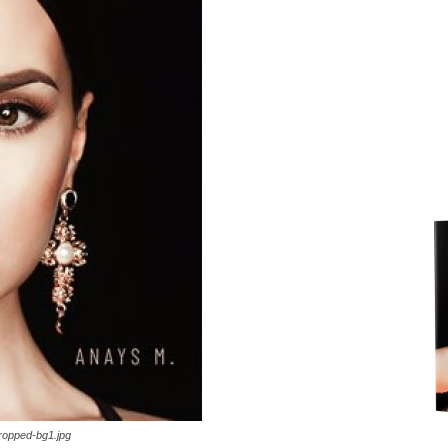
fete
rele
cropped-bg1.jpg