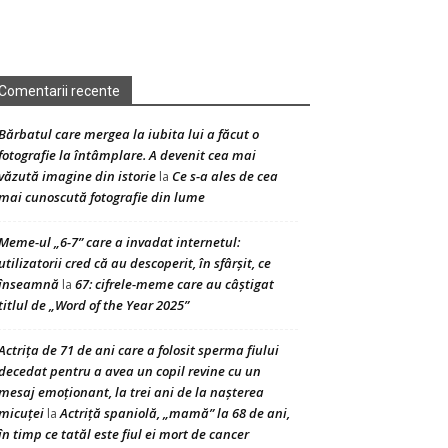
Comentarii recente
Bărbatul care mergea la iubita lui a făcut o
fotografie la întâmplare. A devenit cea mai
văzută imagine din istorie
Ce s-a ales de cea
la
mai cunoscută fotografie din lume
Meme-ul „6-7” care a invadat internetul:
utilizatorii cred că au descoperit, în sfârșit, ce
înseamnă
67: cifrele-meme care au câștigat
la
titlul de „Word of the Year 2025”
Actrița de 71 de ani care a folosit sperma fiului
decedat pentru a avea un copil revine cu un
mesaj emoționant, la trei ani de la nașterea
micuței
Actriță spaniolă, „mamă” la 68 de ani,
la
în timp ce tatăl este fiul ei mort de cancer