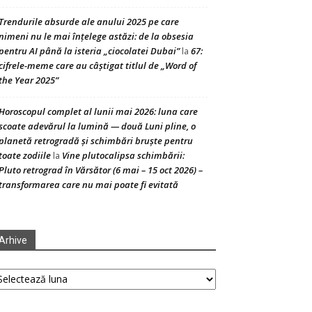
Trendurile absurde ale anului 2025 pe care
nimeni nu le mai înțelege astăzi: de la obsesia
pentru AI până la isteria „ciocolatei Dubai”
67:
la
cifrele-meme care au câștigat titlul de „Word of
the Year 2025”
Horoscopul complet al lunii mai 2026: luna care
scoate adevărul la lumină — două Luni pline, o
planetă retrogradă și schimbări bruște pentru
toate zodiile
Vine plutocalipsa schimbării:
la
Pluto retrograd în Vărsător (6 mai – 15 oct 2026) –
transformarea care nu mai poate fi evitată
Arhive
hive