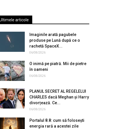
Ultimele articole
Imaginile arată pagubele
produse pe Lună după ce o
rachetă SpaceX...
06/08/2026
O inimă pe piatră. Mii de pietre
în oameni
06/08/2026
PLANUL SECRET AL REGELELUI
CHARLES dacă Meghan și Harry
divorțează. Ce...
06/08/2026
Portalul 8.8: cum să folosești
energia rară a acestei zile