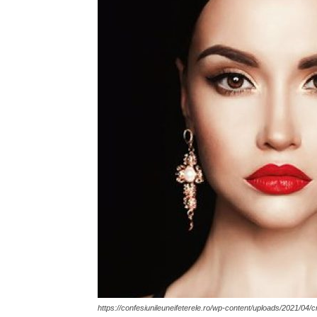
https://confesiunileuneifeterele.ro/wp-content/uploads/2021/04/