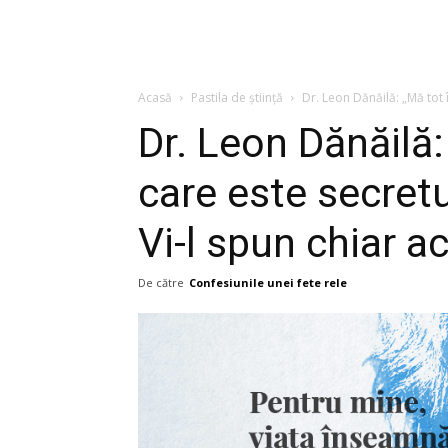
Acasă
Pastila de știință
Dr. Leon Dănăilă: „Mă tot î
Dr. Leon Dănăilă:
care este secretu
Vi-l spun chiar a
De către
Confesiunile unei fete rele