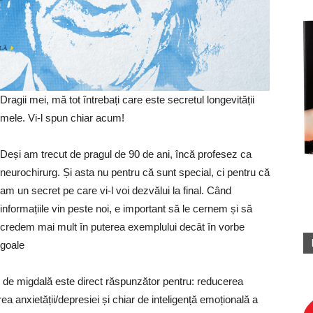
Dragii mei, mă tot întrebați care este secretul longevității
mele. Vi-l spun chiar acum!
Deși am trecut de pragul de 90 de ani, încă profesez ca
neurochirurg. Și
asta nu pentru că sunt special, ci pentru că
am un secret pe care vi-l voi dezvălui la final. Când
informațiile vin peste noi, e important să le cernem și să
credem mai mult în puterea exemplului decât în vorbe
goale
 de migdală este direct răspunzător pentru: reducerea
ea anxietății/depresiei și chiar de inteligență emoțională a