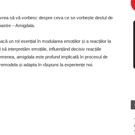
ș vrea să vă vorbesc despre ceva ce se vorbește destul de
oastre – Amigdala.
că un rol esențial în modularea emoțiilor și a reacțiilor la
să interpretăm emoțiile, influențând decisiv reacțiile
menea, amigdala este profund implicată în procesul de
 remodela și adapta în răspuns la experiențe noi.