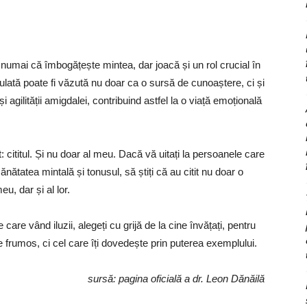
nu numai că îmbogățește mintea, dar joacă și un rol crucial în
gulată poate fi văzută nu doar ca o sursă de cunoaștere, ci și
i agilității amigdalei, contribuind astfel la o viață emoțională
 cititul. Și nu doar al meu. Dacă vă uitați la persoanele care
nătatea mintală și tonusul, să știți că au citit nu doar o
eu, dar și al lor.
are vând iluzii, alegeți cu grijă de la cine învățați, pentru
 frumos, ci cel care îți dovedește prin puterea exemplului.
sursă: pagina oficială a dr. Leon Dănăilă