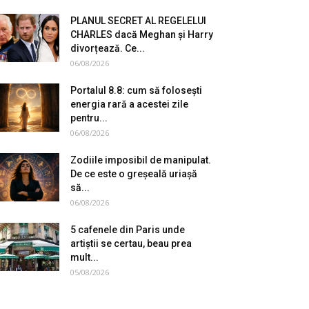
PLANUL SECRET AL REGELELUI
CHARLES dacă Meghan și Harry
divorțează. Ce...
06/08/2026
Portalul 8.8: cum să folosești
energia rară a acestei zile
pentru...
06/08/2026
Zodiile imposibil de manipulat.
De ce este o greșeală uriașă
să...
06/08/2026
5 cafenele din Paris unde
artiștii se certau, beau prea
mult...
05/08/2026