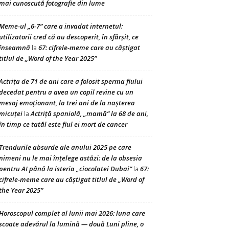
mai cunoscută fotografie din lume
Meme-ul „6-7” care a invadat internetul:
utilizatorii cred că au descoperit, în sfârșit, ce
înseamnă
67: cifrele-meme care au câștigat
la
titlul de „Word of the Year 2025”
Actrița de 71 de ani care a folosit sperma fiului
decedat pentru a avea un copil revine cu un
mesaj emoționant, la trei ani de la nașterea
micuței
Actriță spaniolă, „mamă” la 68 de ani,
la
în timp ce tatăl este fiul ei mort de cancer
Trendurile absurde ale anului 2025 pe care
nimeni nu le mai înțelege astăzi: de la obsesia
pentru AI până la isteria „ciocolatei Dubai”
67:
la
cifrele-meme care au câștigat titlul de „Word of
the Year 2025”
Horoscopul complet al lunii mai 2026: luna care
scoate adevărul la lumină — două Luni pline, o