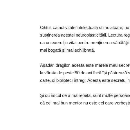
Cititul, ca activitate intelectuală stimulatoare, 
susținerea acestei neuroplasticității. Lectura re
ca un exercițiu vital pentru menținerea sănătății ș
mai bogată și mai echilibrată.
Așadar, dragilor, acesta este marele meu secret:
la vârsta de peste 90 de ani încă își păstrează să
carte, ci biblioteci întregi. Acesta este secretul m
Și cu riscul de a mă repetă, sunt multe persoane c
că cel mai bun mentor nu este cel care vorbește