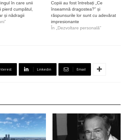
ringul în care unii
Copiii au fost întrebați „Ce
și pierd cumpătul,
înseamnă dragostea?” și
ar și nădragii
răspunsurile lor sunt cu adevărat
uni”
impresionante
În „Dezvoltare personală”
nterest
Linkedin
Email