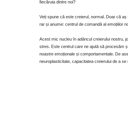
fiecăruia dintre noi?
Veți spune că este creierul, normal. Doar că a
rar și anume: centrul de comandă al emoțiilor n
Acest mic nucleu în adâncul creierului nostru, joa
stres. Este centrul care ne ajută să procesăm și 
noastre emoționale și comportamentale. De ase
neuroplasticitate, capacitatea creierului de a se