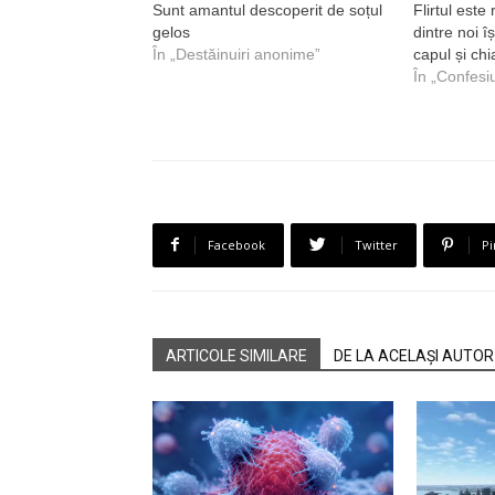
Sunt amantul descoperit de soțul
Flirtul este 
gelos
dintre noi î
În „Destăinuiri anonime”
capul și chi
În „Confesi
Facebook
Twitter
Pi
ARTICOLE SIMILARE
DE LA ACELAȘI AUTOR