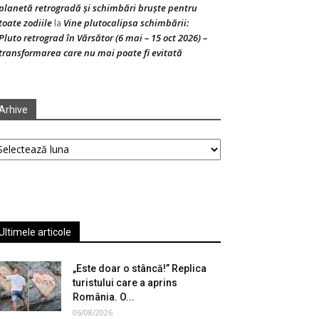
planetă retrogradă și schimbări bruște pentru
toate zodiile
Vine plutocalipsa schimbării:
la
Pluto retrograd în Vărsător (6 mai – 15 oct 2026) –
transformarea care nu mai poate fi evitată
Arhive
hive
Ultimele articole
„Este doar o stâncă!” Replica
turistului care a aprins
România. O...
06/08/2026