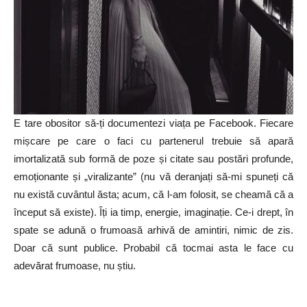
E tare obositor să-ți documentezi viața pe Facebook. Fiecare
mișcare pe care o faci cu partenerul trebuie să apară
imortalizată sub formă de poze și citate sau postări profunde,
emoționante și „viralizante” (nu vă deranjați să-mi spuneți că
nu există cuvântul ăsta; acum, că l-am folosit, se cheamă că a
început să existe). Îți ia timp, energie, imaginație. Ce-i drept, în
spate se adună o frumoasă arhivă de amintiri, nimic de zis.
Doar că sunt publice. Probabil că tocmai asta le face cu
adevărat frumoase, nu știu.