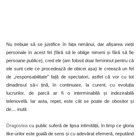
Nu trebuie să se justifice în fața nimănui, dar afișarea vieții
personale în acest fel (fără să le oblige nimeni și fără să fie
persoane publice), cred ele (am folosit doar femininul pentru că
ele sunt cele ce procedează de obicei așa) le creează un fel
de „responsabilitate” față de spectatori, astfel că vor cu tot
dinadinsul să-i țină, în continuare, la curent, cu evoluția
lucrurilor, de parcă ar fi o interminabilă și indezirabilă
telenovelă. Iar asta, repet, este cât se poate de obositor și
de… inutil.
Dragostea
cu public suferă de lipsa intimității, în timp ce gloria
like-urilor este goală de sens și cu adevărat efemeră, neputând