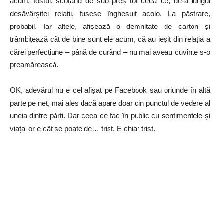
acum, fostul, scoțând de sub preș tot ceea ce, de-a lungul
desăvârșitei relații, fusese înghesuit acolo. La păstrare,
probabil. Iar altele, afișează o demnitate de carton și
trâmbițează cât de bine sunt ele acum, că au ieșit din relația a
cărei perfecțiune – până de curând – nu mai aveau cuvinte s-o
preamărească.
OK, adevărul nu e cel afișat pe Facebook sau oriunde în altă
parte pe net, mai ales dacă apare doar din punctul de vedere al
uneia dintre părți. Dar ceea ce fac în public cu sentimentele și
viața lor e cât se poate de… trist. E chiar trist.