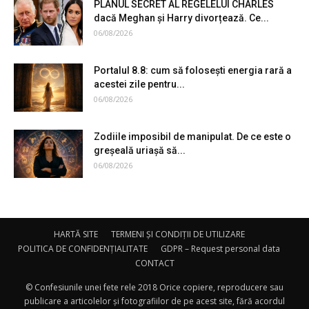
PLANUL SECRET AL REGELELUI CHARLES
dacă Meghan și Harry divorțează. Ce...
06/08/2026
Portalul 8.8: cum să folosești energia rară a
acestei zile pentru...
06/08/2026
Zodiile imposibil de manipulat. De ce este o
greșeală uriașă să...
06/08/2026
HARTĂ SITE
TERMENI ȘI CONDIȚII DE UTILIZARE
POLITICA DE CONFIDENȚIALITATE
GDPR – Request personal data
CONTACT
© Confesiunile unei fete rele 2018 Orice copiere, reproducere sau
publicare a articolelor și fotografiilor de pe acest site, fără acordul