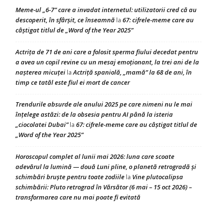
Meme-ul „6-7” care a invadat internetul: utilizatorii cred că au
descoperit, în sfârșit, ce înseamnă
67: cifrele-meme care au
la
câștigat titlul de „Word of the Year 2025”
Actrița de 71 de ani care a folosit sperma fiului decedat pentru
a avea un copil revine cu un mesaj emoționant, la trei ani de la
nașterea micuței
Actriță spaniolă, „mamă” la 68 de ani, în
la
timp ce tatăl este fiul ei mort de cancer
Trendurile absurde ale anului 2025 pe care nimeni nu le mai
înțelege astăzi: de la obsesia pentru AI până la isteria
„ciocolatei Dubai”
67: cifrele-meme care au câștigat titlul de
la
„Word of the Year 2025”
Horoscopul complet al lunii mai 2026: luna care scoate
adevărul la lumină — două Luni pline, o planetă retrogradă și
schimbări bruște pentru toate zodiile
Vine plutocalipsa
la
schimbării: Pluto retrograd în Vărsător (6 mai – 15 oct 2026) –
transformarea care nu mai poate fi evitată