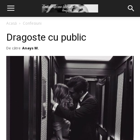
Acasă
Confesiuni
Dragoste cu public
De către
Anays M.