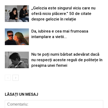
„Gelozia este singurul viciu care nu
oferă nicio plăcere.” 50 de citate
despre gelozie în relație
Da, iubirea e cea mai frumoasa
intamplare a vietii…
Nu te poți numi bărbat adevărat dacă
nu respecți aceste reguli de politețe în
preajma unei femei
LĂSAȚI UN MESAJ