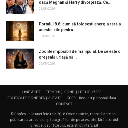
dacă Meghan și Harry divorțează. Ce...
06/08/2026
Portalul 8.8: cum să folosești energia rară a
acestei zile pentru...
06/08/2026
Zodiile imposibil de manipulat. De ce este o
greșeală uriașă să...
06/08/2026
HARTĂ SITE
TERMENI ȘI CONDIȚII DE UTILIZARE
POLITICA DE CONFIDENȚIALITATE
GDPR – Request personal data
CONTACT
© Confesiunile unei fete rele 2018 Orice copiere, reproducere sau
publicare a articolelor și fotografiilor de pe acest site, fără acordul
direct al deținătorului, este strict interzisă!