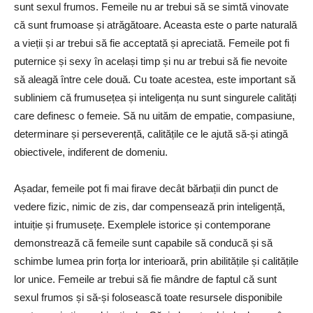
sunt sexul frumos. Femeile nu ar trebui să se simtă vinovate
că sunt frumoase și atrăgătoare. Aceasta este o parte naturală
a vieții și ar trebui să fie acceptată și apreciată. Femeile pot fi
puternice și sexy în același timp și nu ar trebui să fie nevoite
să aleagă între cele două. Cu toate acestea, este important să
subliniem că frumusețea și inteligența nu sunt singurele calități
care definesc o femeie. Să nu uităm de empatie, compasiune,
determinare și perseverență, calitățile ce le ajută să-și atingă
obiectivele, indiferent de domeniu.
Așadar, femeile pot fi mai firave decât bărbații din punct de
vedere fizic, nimic de zis, dar compensează prin inteligență,
intuiție și frumusețe. Exemplele istorice și contemporane
demonstrează că femeile sunt capabile să conducă și să
schimbe lumea prin forța lor interioară, prin abilitățile și calitățile
lor unice. Femeile ar trebui să fie mândre de faptul că sunt
sexul frumos și să-și folosească toate resursele disponibile