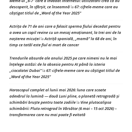
Meme-ul „6-7” care a invadat internetul: utilizatorii cred că au
descoperit, în sfârșit, ce înseamnă
67: cifrele-meme care au
la
câștigat titlul de „Word of the Year 2025”
Actrița de 71 de ani care a folosit sperma fiului decedat pentru
a avea un copil revine cu un mesaj emoționant, la trei ani de la
nașterea micuței
Actriță spaniolă, „mamă” la 68 de ani, în
la
timp ce tatăl este fiul ei mort de cancer
Trendurile absurde ale anului 2025 pe care nimeni nu le mai
înțelege astăzi: de la obsesia pentru AI până la isteria
„ciocolatei Dubai”
67: cifrele-meme care au câștigat titlul de
la
„Word of the Year 2025”
Horoscopul complet al lunii mai 2026: luna care scoate
adevărul la lumină — două Luni pline, o planetă retrogradă și
schimbări bruște pentru toate zodiile
Vine plutocalipsa
la
schimbării: Pluto retrograd în Vărsător (6 mai – 15 oct 2026) –
transformarea care nu mai poate fi evitată