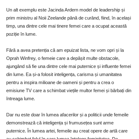
Un alt exemplu este Jacinda Ardern model de leadership și
prim ministru al Noii Zeelande până de curând, fiind, în același
timp, una dintre cele mai tinere femei care a ocupat această
poziție în lume.
Fără a avea pretenția că am epuizat lista, ne vom opri și la
Oprah Winfrey, o femeie care a depășit multe obstacole,
ajungând să fie una dintre cele mai puternice și influente femei
din lume. Ea și-a folosit inteligența, carisma și umanitatea
pentru a inspira milioane de oameni și pentru a crea o
emisiune TV care a schimbat viețile multor femei și bărbați din
întreaga lume.
Dar nu este doar în lumea afacerilor și a politicii unde femeile
demonstrează că inteligența și frumusețea sunt arme
puternice. În lumea artei, femeile au creat opere de artă care
au schimbat felul în care lumea înțelege feminitatea. De