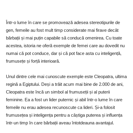
Într-o lume în care se promovează adesea stereotipurile de
gen, femeile au fost mult timp considerate mai firave decât
bărbații și mai puțin capabile să conducă omenirea. Cu toate
acestea, istoria ne oferă exemple de femei care au dovedit nu
numai că pot conduce, dar și că pot face asta cu inteligență,
frumusețe și forță interioară.
Unul dintre cele mai cunoscute exemple este Cleopatra, ultima
regină a Egiptului. Deși a trăit acum mai bine de 2.000 de ani,
Cleopatra este încă un simbol al frumuseții și al puterii
feminine. Ea a fost un lider puternic și abil într-o lume în care
femeile nu erau adesea recunoscute ca lideri. Și-a folosit
frumusețea și inteligența pentru a câștiga puterea și influența
într-un timp în care bărbații aveau întotdeauna avantajul.