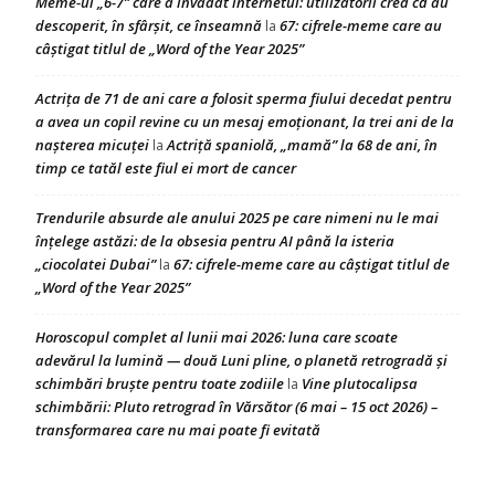
Meme-ul „6-7” care a invadat internetul: utilizatorii cred că au
descoperit, în sfârșit, ce înseamnă
67: cifrele-meme care au
la
câștigat titlul de „Word of the Year 2025”
Actrița de 71 de ani care a folosit sperma fiului decedat pentru
a avea un copil revine cu un mesaj emoționant, la trei ani de la
nașterea micuței
Actriță spaniolă, „mamă” la 68 de ani, în
la
timp ce tatăl este fiul ei mort de cancer
Trendurile absurde ale anului 2025 pe care nimeni nu le mai
înțelege astăzi: de la obsesia pentru AI până la isteria
„ciocolatei Dubai”
67: cifrele-meme care au câștigat titlul de
la
„Word of the Year 2025”
Horoscopul complet al lunii mai 2026: luna care scoate
adevărul la lumină — două Luni pline, o planetă retrogradă și
schimbări bruște pentru toate zodiile
Vine plutocalipsa
la
schimbării: Pluto retrograd în Vărsător (6 mai – 15 oct 2026) –
transformarea care nu mai poate fi evitată