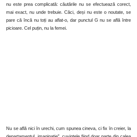
nu este prea complicată: căutările nu se efectuează corect,
mai exact, nu unde trebuie. Căci, deși nu este o noutate, se
pare că încă nu toți au aflat-o, dar punctul G nu se află între
picioare. Cel puțin, nu la femei.
Nu se află nici în urechi, cum spunea cineva, ci fix în creier, la
departamentul „imaginație”, cuvintele fiind doar parte din calea