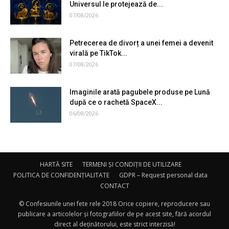
Universul le protejează de...
07/08/2026
Petrecerea de divorț a unei femei a devenit
virală pe TikTok...
07/08/2026
Imaginile arată pagubele produse pe Lună
după ce o rachetă SpaceX...
06/08/2026
HARTĂ SITE
TERMENI ȘI CONDIȚII DE UTILIZARE
POLITICA DE CONFIDENȚIALITATE
GDPR – Request personal data
CONTACT
© Confesiunile unei fete rele 2018 Orice copiere, reproducere sau
publicare a articolelor și fotografiilor de pe acest site, fără acordul
direct al deținătorului, este strict interzisă!