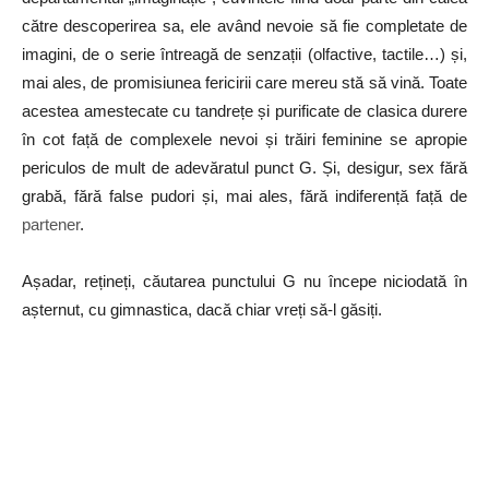
către descoperirea sa, ele având nevoie să fie completate de
imagini, de o serie întreagă de senzații (olfactive, tactile…) și,
mai ales, de promisiunea fericirii care mereu stă să vină. Toate
acestea amestecate cu tandrețe și purificate de clasica durere
în cot față de complexele nevoi și trăiri feminine se apropie
periculos de mult de adevăratul punct G. Și, desigur, sex fără
grabă, fără false pudori și, mai ales, fără indiferență față de
partener
.
Așadar, rețineți, căutarea punctului G nu începe niciodată în
așternut, cu gimnastica, dacă chiar vreți să-l găsiți.