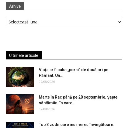
Arhive
Arhive
Ultimele articole
Viața ar fi putut „porni” de două ori pe
Pământ. Un...
07/08/2026
Marte în Rac până pe 28 septembrie. Șapte
săptămâni în care...
07/08/2026
Top 3 zodii care ies mereu învingătoare.