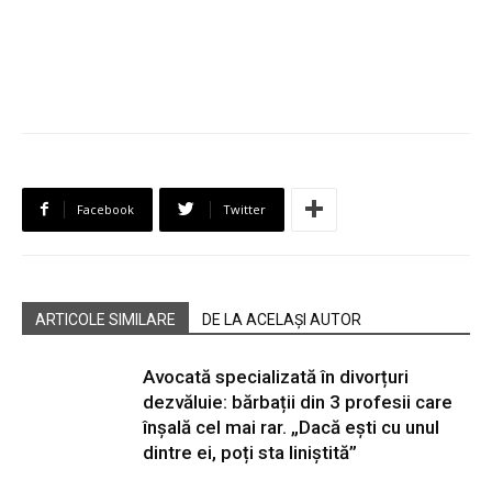
Facebook
Twitter
ARTICOLE SIMILARE
DE LA ACELAȘI AUTOR
Avocată specializată în divorțuri
dezvăluie: bărbații din 3 profesii care
înșală cel mai rar. „Dacă ești cu unul
dintre ei, poți sta liniștită”