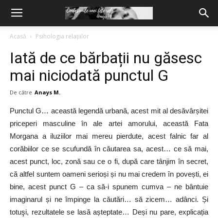
Acasă
Psihologia relațiilor
Iată de ce bărbații nu găsesc
mai niciodată punctul G
De către
Anays M.
Punctul G… această legendă urbană, acest mit al desăvârșitei
priceperi masculine în ale artei amorului, această Fata
Morgana a iluziilor mai mereu pierdute, acest falnic far al
corăbiilor ce se scufundă în căutarea sa, acest… ce să mai,
acest punct, loc, zonă sau ce o fi, după care tânjim în secret,
că altfel suntem oameni serioși și nu mai credem în povești, ei
bine, acest punct G – ca să-i spunem cumva – ne bântuie
imaginarul și ne împinge la căutări… să zicem… adânci. Și
totuşi, rezultatele se lasă așteptate… Deși nu pare, explicația