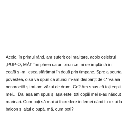
Acolo, în primul rând, am suferit cel mai tare, acolo celebrul
„PUP-O, MĂ!” îmi părea ca un piron ce mi se împlântă în
ceafă și-mi ieșea sfărâmat în două prin timpane. Spre a scurta
povestea, o să vă spun că atunci m-am despărțit de c*rva aia
nenorocită și mi-am văzut de drum. Ce? Am spus că toți copiii
mei… Da, așa am spus și așa este, toți copiii mei s-au născut
marinari. Cum poți să mai ai încredere în femei când tu o sui la
balcon și altul o pupă, mă, cum poți?