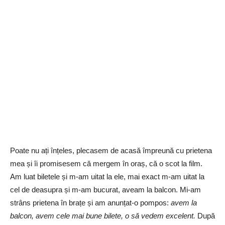
Poate nu ați înțeles, plecasem de acasă împreună cu prietena
mea și îi promisesem că mergem în oraș, că o scot la film.
Am luat biletele și m-am uitat la ele, mai exact m-am uitat la
cel de deasupra și m-am bucurat, aveam la balcon. Mi-am
strâns prietena în brațe și am anunțat-o pompos:
avem la
balcon, avem cele mai bune bilete, o să vedem excelent.
După