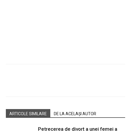
Facebook
Twitter
Pinterest
W
ARTICOLE SIMILARE
DE LA ACELAȘI AUTOR
Petrecerea de divorț a unei femei a