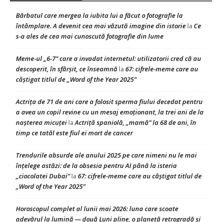
Bărbatul care mergea la iubita lui a făcut o fotografie la
întâmplare. A devenit cea mai văzută imagine din istorie
Ce
la
s-a ales de cea mai cunoscută fotografie din lume
Meme-ul „6-7” care a invadat internetul: utilizatorii cred că au
descoperit, în sfârșit, ce înseamnă
67: cifrele-meme care au
la
câștigat titlul de „Word of the Year 2025”
Actrița de 71 de ani care a folosit sperma fiului decedat pentru
a avea un copil revine cu un mesaj emoționant, la trei ani de la
nașterea micuței
Actriță spaniolă, „mamă” la 68 de ani, în
la
timp ce tatăl este fiul ei mort de cancer
Trendurile absurde ale anului 2025 pe care nimeni nu le mai
înțelege astăzi: de la obsesia pentru AI până la isteria
„ciocolatei Dubai”
67: cifrele-meme care au câștigat titlul de
la
„Word of the Year 2025”
Horoscopul complet al lunii mai 2026: luna care scoate
adevărul la lumină — două Luni pline, o planetă retrogradă și