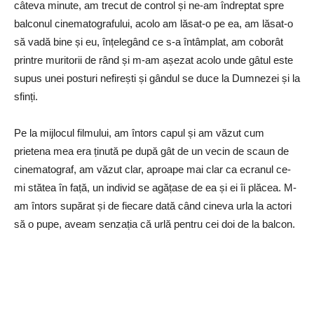
câteva minute, am trecut de control și ne-am îndreptat spre
balconul cinematografului, acolo am lăsat-o pe ea, am lăsat-o
să vadă bine și eu, înțelegând ce s-a întâmplat, am coborât
printre muritorii de rând și m-am așezat acolo unde gâtul este
supus unei posturi nefirești și gândul se duce la Dumnezei și la
sfinți.
Pe la mijlocul filmului, am întors capul și am văzut cum
prietena mea era ținută pe după gât de un vecin de scaun de
cinematograf, am văzut clar, aproape mai clar ca ecranul ce-
mi stătea în față, un individ se agățase de ea și ei îi plăcea. M-
am întors supărat și de fiecare dată când cineva urla la actori
să o pupe, aveam senzația că urlă pentru cei doi de la balcon.