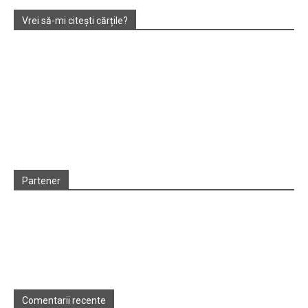
Vrei să-mi citești cărțile?
Partener
Comentarii recente