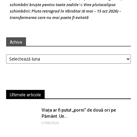
schimbări bruște pentru toate zodiile
Vine plutocalipsa
la
schimbării: Pluto retrograd în Vărsător (6 mai – 15 oct 2026) –
transformarea care nu mai poate fi evitată
Arhive
Arhive
Ultimele articole
Viața ar fi putut „porni” de două ori pe
Pământ. Un...
07/08/2026