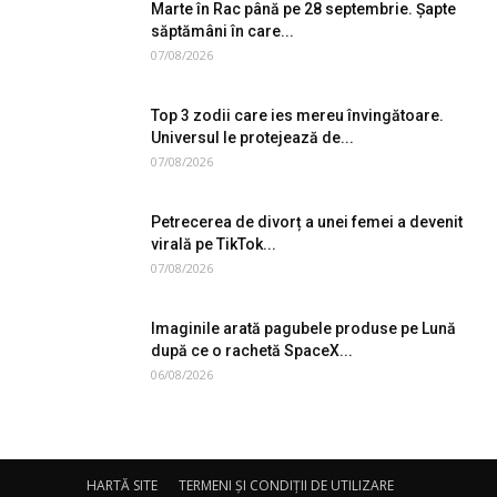
Marte în Rac până pe 28 septembrie. Șapte
săptămâni în care...
07/08/2026
Top 3 zodii care ies mereu învingătoare.
Universul le protejează de...
07/08/2026
Petrecerea de divorț a unei femei a devenit
virală pe TikTok...
07/08/2026
Imaginile arată pagubele produse pe Lună
după ce o rachetă SpaceX...
06/08/2026
HARTĂ SITE
TERMENI ȘI CONDIȚII DE UTILIZARE