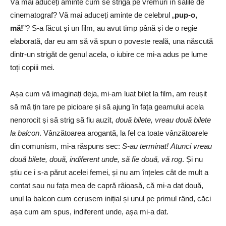
Vă mai aduceți aminte cum se striga pe vremuri în sălile de
cinematograf? Vă mai aduceți aminte de celebrul „
pup-o,
mă!
”? S-a făcut și un film, au avut timp până și de o regie
elaborată, dar eu am să vă spun o poveste reală, una născută
dintr-un strigăt de genul acela, o iubire ce mi-a adus pe lume
toți copiii mei.
Așa cum vă imaginați deja, mi-am luat bilet la film, am reușit
să mă țin tare pe picioare și să ajung în fața geamului acela
nenorocit și să strig să fiu auzit,
două bilete, vreau două bilete
la balcon
. Vânzătoarea arogantă, la fel ca toate vânzătoarele
din comunism, mi-a răspuns sec:
S-au terminat!
Atunci vreau
două bilete, două, indiferent unde, să fie două, vă rog
. Și nu
știu ce i s-a părut acelei femei, și nu am înțeles cât de mult a
contat sau nu fața mea de capră râioasă, că mi-a dat două,
unul la balcon cum cerusem inițial și unul pe primul rând, căci
așa cum am spus, indiferent unde, așa mi-a dat.