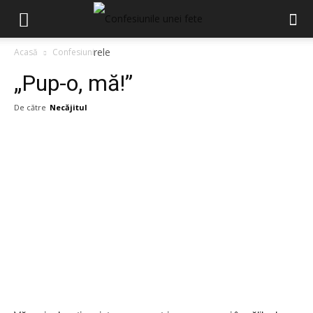
Acasă
Confesiuni
„Pup-o, mă!”
De către
Necăjitul