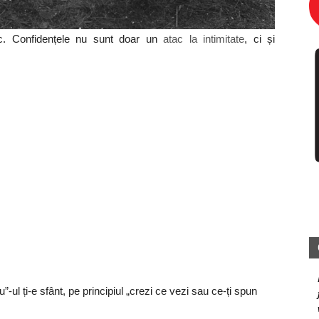
ic. Confidențele nu sunt doar un
atac la intimitate
, ci și
-ul ți-e sfânt, pe principiul „crezi ce vezi sau ce-ți spun