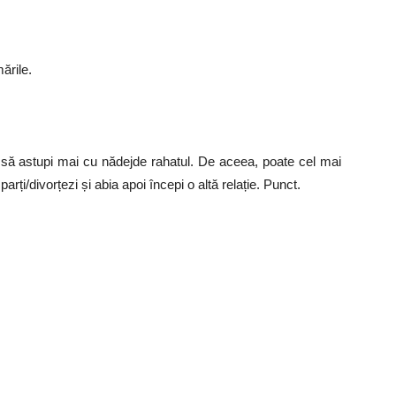
ările.
 să astupi mai cu nădejde rahatul. De aceea, poate cel mai
rți/divorțezi și abia apoi începi o altă relație. Punct.