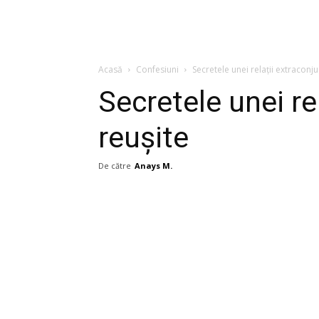
Acasă
Confesiuni
Secretele unei relații extraconj
Secretele unei re
reușite
De către
Anays M.