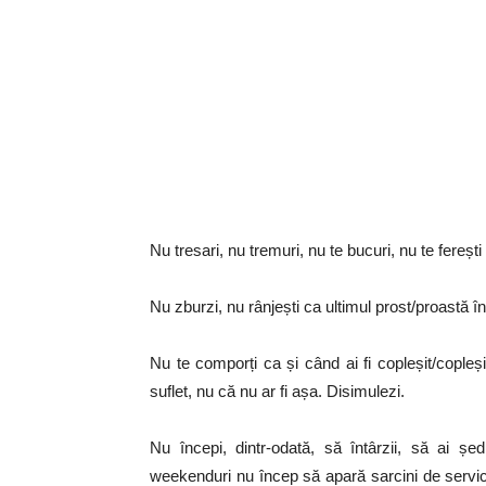
Nu tresari, nu tremuri, nu te bucuri, nu te fereș
Nu zburzi, nu rânjești ca ultimul prost/proastă în
Nu te comporți ca și când ai fi copleșit/copl
suflet, nu că nu ar fi așa. Disimulezi.
Nu începi, dintr-odată, să întârzii, să ai șed
weekenduri nu încep să apară sarcini de serviciu ș