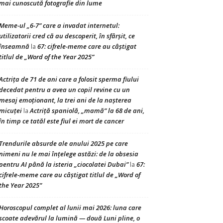
mai cunoscută fotografie din lume
Meme-ul „6-7” care a invadat internetul:
utilizatorii cred că au descoperit, în sfârșit, ce
înseamnă
67: cifrele-meme care au câștigat
la
titlul de „Word of the Year 2025”
Actrița de 71 de ani care a folosit sperma fiului
decedat pentru a avea un copil revine cu un
mesaj emoționant, la trei ani de la nașterea
micuței
Actriță spaniolă, „mamă” la 68 de ani,
la
în timp ce tatăl este fiul ei mort de cancer
Trendurile absurde ale anului 2025 pe care
nimeni nu le mai înțelege astăzi: de la obsesia
pentru AI până la isteria „ciocolatei Dubai”
67:
la
cifrele-meme care au câștigat titlul de „Word of
the Year 2025”
Horoscopul complet al lunii mai 2026: luna care
scoate adevărul la lumină — două Luni pline, o