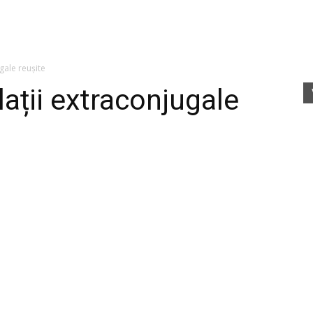
fete
ugale reușite
lații extraconjugale
rele