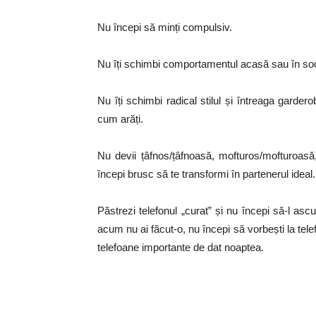
Nu începi să minți compulsiv.
Nu îți schimbi comportamentul acasă sau în soc
Nu îți schimbi radical stilul și întreaga garder
cum arăți.
Nu devii țâfnos/țâfnoasă, mofturos/mofturoasă, 
începi brusc să te transformi în partenerul ideal.
Păstrezi telefonul „curat” și nu începi să-l as
acum nu ai făcut-o, nu începi să vorbești la tele
telefoane importante de dat noaptea.