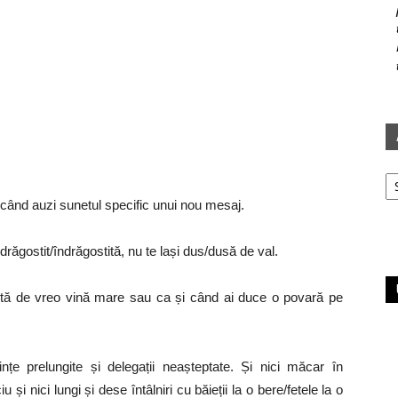
Ar
ti când auzi sunetul specific unui nou mesaj.
drăgostit/îndrăgostită, nu te lași dus/dusă de val.
eșită de vreo vină mare sau ca și când ai duce o povară pe
ințe prelungite și delegații neașteptate. Și nici măcar în
i nici lungi și dese întâlniri cu băieții la o bere/fetele la o