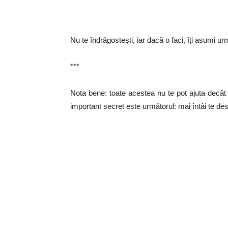
Nu te îndrăgostești, iar dacă o faci, îți asumi urm
***
Nota bene: toate acestea nu te pot ajuta decât
important secret este următorul: mai întâi te despa