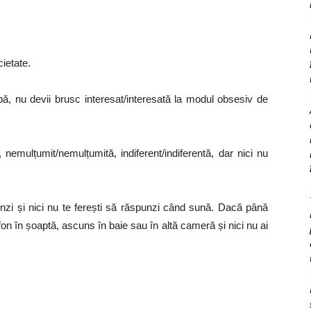
ietate.
obă, nu devii brusc interesat/interesată la modul obsesiv de
nemulțumit/nemulțumită, indiferent/indiferentă, dar nici nu
cunzi și nici nu te ferești să răspunzi când sună. Dacă până
fon în șoaptă, ascuns în baie sau în altă cameră și nici nu ai