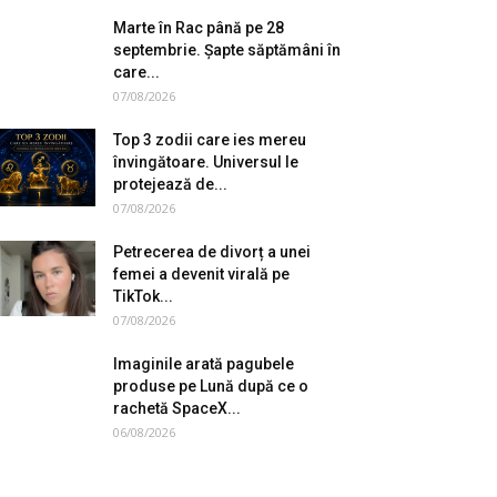
Marte în Rac până pe 28
septembrie. Șapte săptămâni în
care...
07/08/2026
Top 3 zodii care ies mereu
învingătoare. Universul le
protejează de...
07/08/2026
Petrecerea de divorț a unei
femei a devenit virală pe
TikTok...
07/08/2026
Imaginile arată pagubele
produse pe Lună după ce o
rachetă SpaceX...
06/08/2026