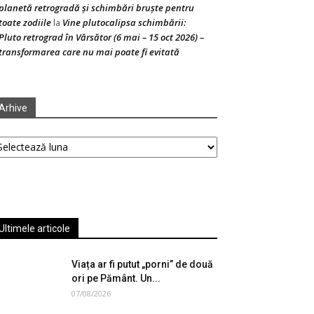
planetă retrogradă și schimbări bruște pentru
toate zodiile
Vine plutocalipsa schimbării:
la
Pluto retrograd în Vărsător (6 mai – 15 oct 2026) –
transformarea care nu mai poate fi evitată
Arhive
hive
Ultimele articole
Viața ar fi putut „porni” de două
ori pe Pământ. Un...
07/08/2026