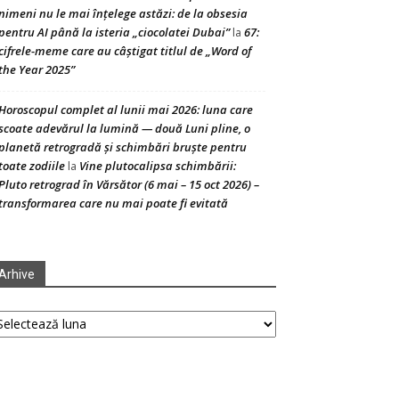
nimeni nu le mai înțelege astăzi: de la obsesia
pentru AI până la isteria „ciocolatei Dubai”
67:
la
cifrele-meme care au câștigat titlul de „Word of
the Year 2025”
Horoscopul complet al lunii mai 2026: luna care
scoate adevărul la lumină — două Luni pline, o
planetă retrogradă și schimbări bruște pentru
toate zodiile
Vine plutocalipsa schimbării:
la
Pluto retrograd în Vărsător (6 mai – 15 oct 2026) –
transformarea care nu mai poate fi evitată
Arhive
hive