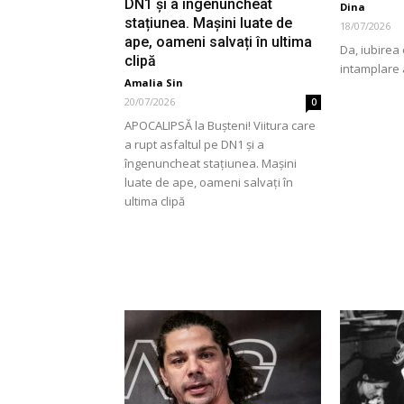
DN1 și a îngenuncheat
Dina
stațiunea. Mașini luate de
18/07/2026
ape, oameni salvați în ultima
Da, iubirea
clipă
intamplare 
Amalia Sin
20/07/2026
0
APOCALIPSĂ la Bușteni! Viitura care
a rupt asfaltul pe DN1 și a
îngenuncheat stațiunea. Mașini
luate de ape, oameni salvați în
ultima clipă