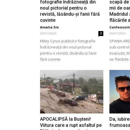
fotografie îndrăzneață din
scapă de 
noul pictorial pentru o
mii de oa
revistă, lăsându-și fanii fără
Madridul 
cuvinte
flăcările
Amalia Sin
Confesiunile
29/07/2026
26/07/2026
0
Miley Cyrus publică o fotografie
SPANIA ARDE
îndrăzneață din noul pictorial
sub control
pentru o revistă, lăsându-și fanii
evacuați, M
fără cuvinte
iar flăcăril
APOCALIPSĂ la Bușteni!
Da, iubir
Viitura care a rupt asfaltul pe
frumoasa 