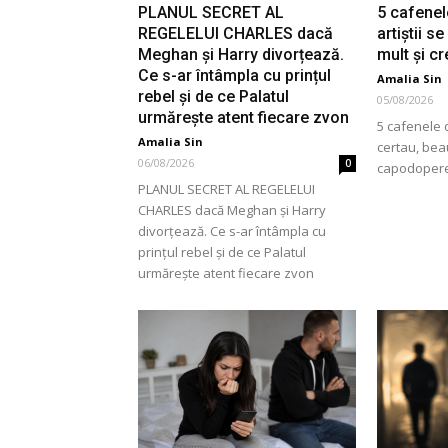
PLANUL SECRET AL
5 cafenel
REGELELUI CHARLES dacă
artiștii s
Meghan și Harry divorțează.
mult și c
Ce s-ar întâmpla cu prințul
Amalia Sin
rebel și de ce Palatul
05/08/2026
urmărește atent fiecare zvon
5 cafenele d
Amalia Sin
certau, bea
06/08/2026
0
capodoper
PLANUL SECRET AL REGELELUI
CHARLES dacă Meghan și Harry
divorțează. Ce s-ar întâmpla cu
prințul rebel și de ce Palatul
urmărește atent fiecare zvon