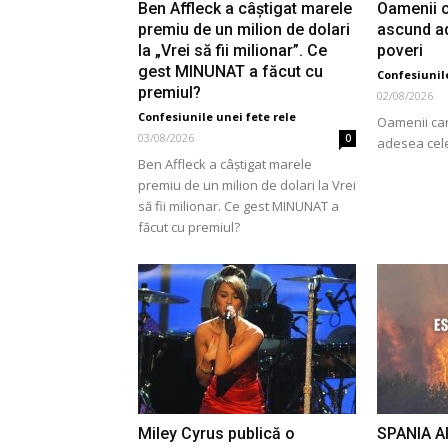
Ben Affleck a câștigat marele
Oamenii c
premiu de un milion de dolari
ascund a
la „Vrei să fii milionar”. Ce
poveri
gest MINUNAT a făcut cu
Confesiunile
premiul?
02/08/2026
Confesiunile unei fete rele
Oamenii car
03/08/2026
0
adesea cele
Ben Affleck a câștigat marele
premiu de un milion de dolari la Vrei
să fii milionar. Ce gest MINUNAT a
făcut cu premiul?
Miley Cyrus publică o
SPANIA AR