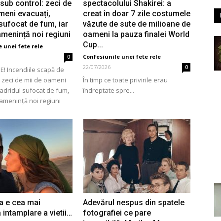
sub control: zeci de
spectacolului Shakirei: a
meni evacuați,
creat în doar 7 zile costumele
sufocat de fum, iar
văzute de sute de milioane de
 amenință noi regiuni
oameni la pauza finalei World
Cup...
 unei fete rele
Confesiunile unei fete rele
0
22/07/2026
0
! Incendiile scapă de
: zeci de mii de oameni
În timp ce toate privirile erau
adridul sufocat de fum,
îndreptate spre...
e amenință noi regiuni
ea e cea mai
Adevărul nespus din spatele
intamplare a vietii…
fotografiei ce pare