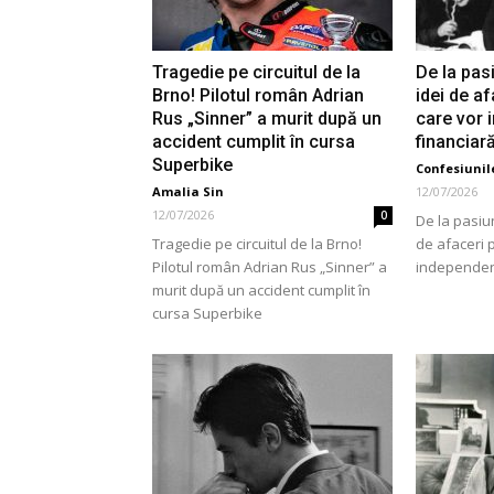
Tragedie pe circuitul de la
De la pasi
Brno! Pilotul român Adrian
idei de a
Rus „Sinner” a murit după un
care vor 
accident cumplit în cursa
financiar
Superbike
Confesiunile
Amalia Sin
12/07/2026
12/07/2026
0
De la pasiun
Tragedie pe circuitul de la Brno!
de afaceri 
Pilotul român Adrian Rus „Sinner” a
independen
murit după un accident cumplit în
cursa Superbike