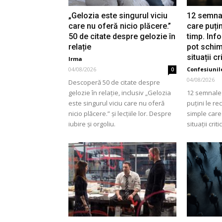
„Gelozia este singurul viciu
12 semnal
care nu oferă nicio plăcere.”
care puți
50 de citate despre gelozie în
timp. Inf
relație
pot schim
situații cr
Irma
04/08/2026
Confesiunile
0
04/08/2026
Descoperă 50 de citate despre
gelozie în relație, inclusiv „Gelozia
12 semnale 
este singurul viciu care nu oferă
puțini le re
nicio plăcere.” și lecțiile lor. Despre
simple care
iubire și orgoliu.
situații criti