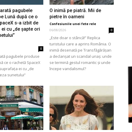
 arată pagubele
O inimă pe piatră. Mii de
pe Lună după ce o
pietre în oameni
fete
paceX s-a izbit de
Confesiunile unei fete rele
 ei cu „de șapte ori
06/08/2026
0
netului”
„Este doar o stâncă!” Replica
turistului care a aprins România. O
0
inimă desenată pe Transfăgărășan
rată pagubele produse
a declanșat un scandal uriaș: unde
rele
pă ce o rachetă SpaceX
se termină gestul romantic și unde
 suprafața ei cu „de
începe vandalismul?
teza sunetului”