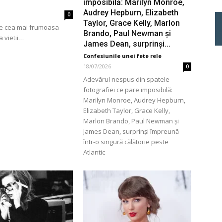
imposibilă: Marilyn Monroe,
Audrey Hepburn, Elizabeth
0
Taylor, Grace Kelly, Marlon
 e cea mai frumoasa
Brando, Paul Newman și
a vietii…
James Dean, surprinși...
Confesiunile unei fete rele
18/07/2026
0
Adevărul nespus din spatele
fotografiei ce pare imposibilă:
Marilyn Monroe, Audrey Hepburn,
Elizabeth Taylor, Grace Kelly,
Marlon Brando, Paul Newman și
James Dean, surprinși împreună
într-o singură călătorie peste
Atlantic