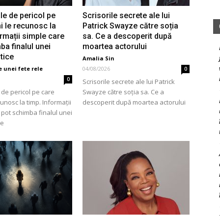
e de pericol pe
Scrisorile secrete ale lui
ni le recunosc la
Patrick Swayze către soția
ormații simple care
sa. Ce a descoperit după
ba finalul unei
moartea actorului
itice
Amalia Sin
 unei fete rele
04/08/2026
0
0
Scrisorile secrete ale lui Patrick
de pericol pe care
Swayze către soția sa. Ce a
cunosc la timp. Informații
descoperit după moartea actorului
 pot schimba finalul unei
ce