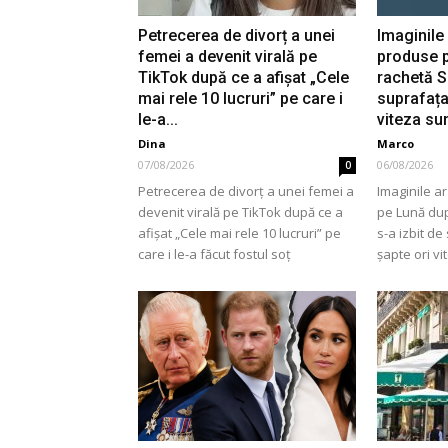
Petrecerea de divorț a unei
Imaginile
femei a devenit virală pe
produse 
TikTok după ce a afișat „Cele
rachetă S
mai rele 10 lucruri” pe care i
suprafața
le-a...
viteza su
Dina
Marco
07/08/2026
06/08/2026
0
Petrecerea de divorț a unei femei a
Imaginile a
devenit virală pe TikTok după ce a
pe Lună du
afișat „Cele mai rele 10 lucruri” pe
s-a izbit de
care i le-a făcut fostul soț
șapte ori vi