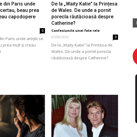
e din Paris unde
De la „Waity Katie” la Prințesa
e certau, beau prea
de Wales. De unde a pornit
reau capodopere
porecla răutăcioasă despre
Catherine?
Confesiunile unei fete rele
0
05/08/2026
0
in Paris unde artiștii se
u prea mult și creau
De la „Waity Katie” la Prințesa de
e
Wales. De unde a pornit porecla
răutăcioasă despre Catherine?