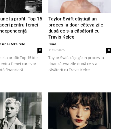
une la profit: Top 15
Taylor Swift câștigă un
faceri pentru femei
proces la doar câteva zile
independență
după ce s-a căsătorit cu
ă
Travis Kelce
 unei fete rele
Dina
11/07/2026
0
0
e la profit: Top 15 idei
Taylor Swift câștigă un proces la
pentru femei care vor
doar câteva zile după ce s-a
ță financiară
căsătorit cu Travis Kelce