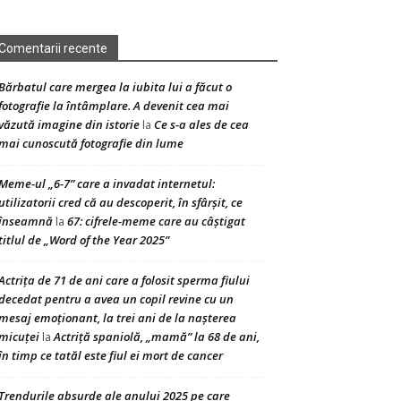
Comentarii recente
Bărbatul care mergea la iubita lui a făcut o
fotografie la întâmplare. A devenit cea mai
văzută imagine din istorie
Ce s-a ales de cea
la
mai cunoscută fotografie din lume
Meme-ul „6-7” care a invadat internetul:
utilizatorii cred că au descoperit, în sfârșit, ce
înseamnă
67: cifrele-meme care au câștigat
la
titlul de „Word of the Year 2025”
Actrița de 71 de ani care a folosit sperma fiului
decedat pentru a avea un copil revine cu un
mesaj emoționant, la trei ani de la nașterea
micuței
Actriță spaniolă, „mamă” la 68 de ani,
la
în timp ce tatăl este fiul ei mort de cancer
Trendurile absurde ale anului 2025 pe care