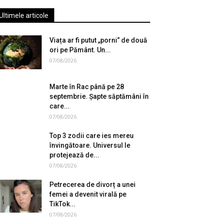
Ultimele articole
Viața ar fi putut „porni” de două
ori pe Pământ. Un...
07/08/2026
Marte în Rac până pe 28
septembrie. Șapte săptămâni în
care...
07/08/2026
Top 3 zodii care ies mereu
învingătoare. Universul le
protejează de...
07/08/2026
Petrecerea de divorț a unei
femei a devenit virală pe
TikTok...
07/08/2026