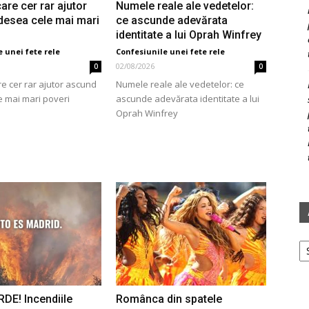
are cer rar ajutor
Numele reale ale vedetelor:
desea cele mai mari
ce ascunde adevărata
identitate a lui Oprah Winfrey
 unei fete rele
Confesiunile unei fete rele
02/08/2026
0
0
e cer rar ajutor ascund
Numele reale ale vedetelor: ce
 mai mari poveri
ascunde adevărata identitate a lui
Oprah Winfrey
Ar
DE! Incendiile
Românca din spatele