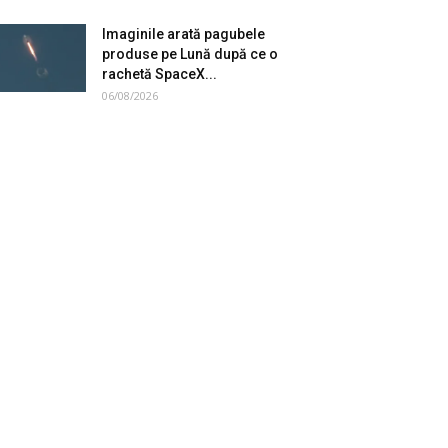
Imaginile arată pagubele
produse pe Lună după ce o
rachetă SpaceX...
06/08/2026