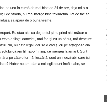
ins pe una în cursă de mai bine de 24 de ore, deja mi s-a
lțul de stradă, nu mai merge bine taximetria. Tot ce fac se
e refuză să apară de o bună vreme.
eroport. Eu stau aici ca deșteptul și nu prind nici măcar o
u ceva chiloței dantelați, mai fac și eu un bănuț, mă descurc
gazul. Nu, nu este legal, dar să o văd și eu pe arțăgoasa aia
nă soțului că am filmat-o în timp ce mergea la amant. Sunt
 mâna pe câte o formă fleșcăită, sunt un indezirabil care își
lace? Habar nu am, dar la noi legile sunt încă slabe, se