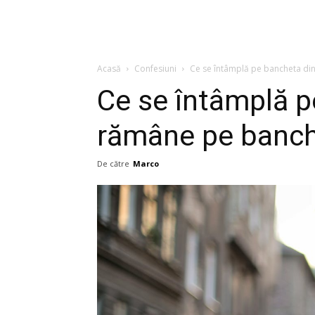
Acasă
Confesiuni
Ce se întâmplă pe bancheta din
Ce se întâmplă p
rămâne pe banch
De către
Marco