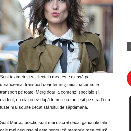
Sunt taximetrist și clientela mea este aleasă pe
sprânceană, transport doar
femei
și nici măcar nu le
transport pe toate. Merg doar la comenzi speciale și,
evident, nu claxonez după femeile ce au ieșit pe stradă cu
fuste mai scurte decât sfârșitul de săptămână.
Sunt Marco, practic sunt mai discret decât gândurile tale
cele mai ascunse și asta pentru că memoria mea refuză