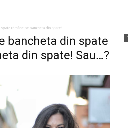
fete
 spate rămâne pe bancheta din spate!...
e bancheta din spate
eta din spate! Sau…?
rele