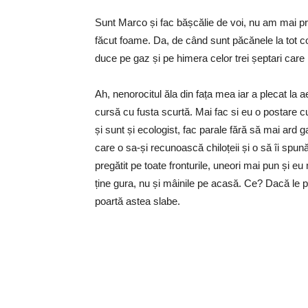
Sunt Marco și fac bășcălie de voi, nu am mai pr
făcut foame. Da, de când sunt păcănele la tot co
duce pe gaz și pe himera celor trei șeptari car
Ah, nenorocitul ăla din fața mea iar a plecat la a
cursă cu fusta scurtă. Mai fac si eu o postare c
și sunt și ecologist, fac parale fără să mai ard 
care o sa-și recunoască chiloțeii și o să îi spu
pregătit pe toate fronturile, uneori mai pun și eu
ține gura, nu și mâinile pe acasă. Ce? Dacă le p
poartă astea slabe.