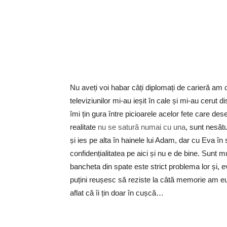
Nu aveți voi habar câți diplomați de carieră am c
televiziunilor mi-au ieșit în cale și mi-au cerut d
îmi țin gura între picioarele acelor fete care dese
realitate
nu se satură numai cu una
, sunt nesătu
și ies pe alta în hainele lui Adam, dar cu Eva î
confidențialitatea pe aici și nu e de bine. Sunt 
bancheta din spate este strict problema lor și, 
puțini reușesc să reziste la câtă memorie am eu.
aflat că îi țin doar în cușcă…