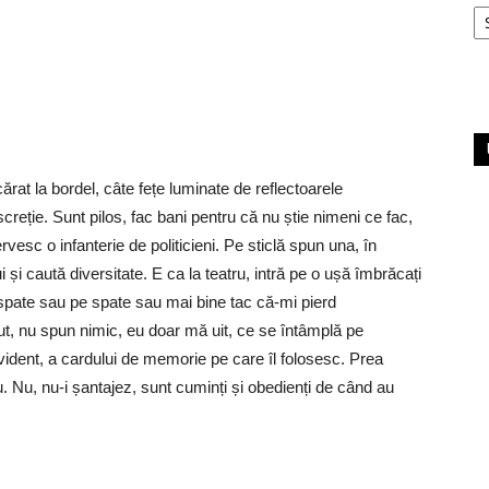
Ar
ărat la bordel, câte fețe luminate de reflectoarele
iscreție. Sunt pilos, fac bani pentru că nu știe nimeni ce fac,
rvesc o infanterie de politicieni. Pe sticlă spun una, în
i și caută diversitate. E ca la teatru, intră pe o ușă îmbrăcați
n spate sau pe spate sau mai bine tac că-mi pierd
mut, nu spun nimic, eu doar mă uit, ce se întâmplă pe
evident, a cardului de memorie pe care îl folosesc. Prea
 Nu, nu-i șantajez, sunt cuminți și obedienți de când au