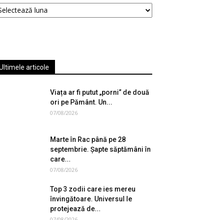
hive
Ultimele articole
Viața ar fi putut „porni” de două
ori pe Pământ. Un...
07/08/2026
Marte în Rac până pe 28
septembrie. Șapte săptămâni în
care...
07/08/2026
Top 3 zodii care ies mereu
învingătoare. Universul le
protejează de...
07/08/2026