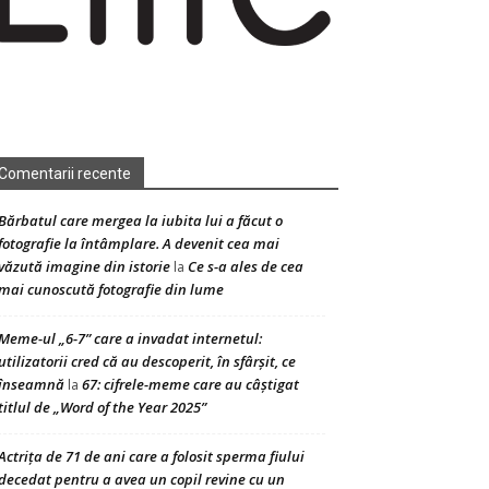
Comentarii recente
Bărbatul care mergea la iubita lui a făcut o
fotografie la întâmplare. A devenit cea mai
văzută imagine din istorie
Ce s-a ales de cea
la
mai cunoscută fotografie din lume
Meme-ul „6-7” care a invadat internetul:
utilizatorii cred că au descoperit, în sfârșit, ce
înseamnă
67: cifrele-meme care au câștigat
la
titlul de „Word of the Year 2025”
Actrița de 71 de ani care a folosit sperma fiului
decedat pentru a avea un copil revine cu un