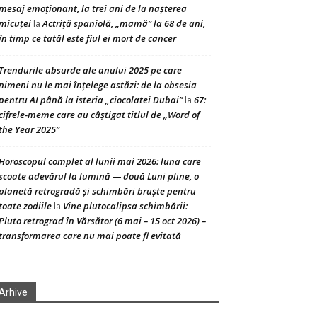
mesaj emoționant, la trei ani de la nașterea
micuței
Actriță spaniolă, „mamă” la 68 de ani,
la
în timp ce tatăl este fiul ei mort de cancer
Trendurile absurde ale anului 2025 pe care
nimeni nu le mai înțelege astăzi: de la obsesia
pentru AI până la isteria „ciocolatei Dubai”
67:
la
cifrele-meme care au câștigat titlul de „Word of
the Year 2025”
Horoscopul complet al lunii mai 2026: luna care
scoate adevărul la lumină — două Luni pline, o
planetă retrogradă și schimbări bruște pentru
toate zodiile
Vine plutocalipsa schimbării:
la
Pluto retrograd în Vărsător (6 mai – 15 oct 2026) –
transformarea care nu mai poate fi evitată
Arhive