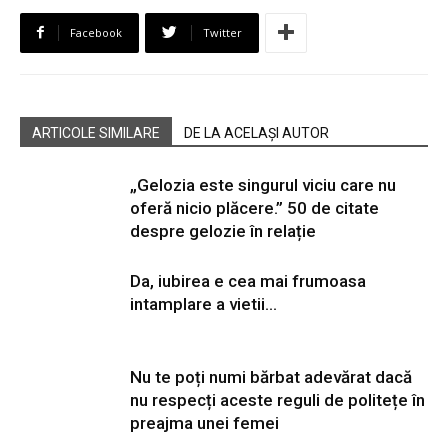
Facebook
Twitter
ARTICOLE SIMILARE
DE LA ACELAȘI AUTOR
„Gelozia este singurul viciu care nu
oferă nicio plăcere.” 50 de citate
despre gelozie în relație
Da, iubirea e cea mai frumoasa
intamplare a vietii…
Nu te poți numi bărbat adevărat dacă
nu respecți aceste reguli de politețe în
preajma unei femei