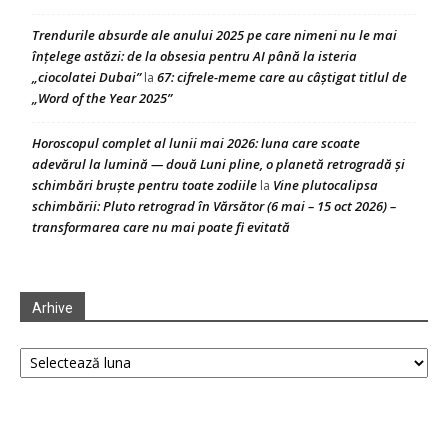
Trendurile absurde ale anului 2025 pe care nimeni nu le mai
înțelege astăzi: de la obsesia pentru AI până la isteria
„ciocolatei Dubai”
67: cifrele-meme care au câștigat titlul de
la
„Word of the Year 2025”
Horoscopul complet al lunii mai 2026: luna care scoate
adevărul la lumină — două Luni pline, o planetă retrogradă și
schimbări bruște pentru toate zodiile
Vine plutocalipsa
la
schimbării: Pluto retrograd în Vărsător (6 mai – 15 oct 2026) –
transformarea care nu mai poate fi evitată
Arhive
Arhive