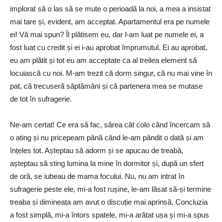
implorat să o las să se mute o perioadă la noi, a mea a insistat
mai tare și, evident, am acceptat. Apartamentul era pe numele
ei! Vă mai spun? Îl plătisem eu, dar l-am luat pe numele ei, a
fost luat cu credit și ei i-au aprobat împrumutul. Ei au aprobat,
eu am plătit și tot eu am acceptate ca al treilea element să
locuiască cu noi. M-am trezit că dorm singur, că nu mai vine în
pat, că trecuseră săptămâni și că partenera mea se mutase
de tot în sufragerie.
Ne-am certat! Ce era să fac, sărea cât colo când încercam să
o ating și nu pricepeam până când le-am pândit o dată și am
înțeles tot. Așteptau să adorm și se apucau de treabă,
așteptau să sting lumina la mine în dormitor și, după un sfert
de oră, se iubeau de mama focului. Nu, nu am intrat în
sufragerie peste ele, mi-a fost rușine, le-am lăsat să-și termine
treaba și dimineața am avut o discuție mai aprinsă. Concluzia
a fost simplă, mi-a întors spatele, mi-a arătat ușa și mi-a spus