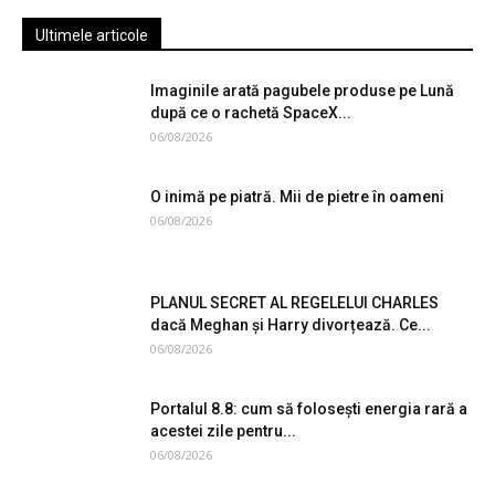
Ultimele articole
Imaginile arată pagubele produse pe Lună
după ce o rachetă SpaceX...
06/08/2026
O inimă pe piatră. Mii de pietre în oameni
06/08/2026
PLANUL SECRET AL REGELELUI CHARLES
dacă Meghan și Harry divorțează. Ce...
06/08/2026
Portalul 8.8: cum să folosești energia rară a
acestei zile pentru...
06/08/2026