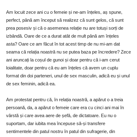
Am locuit zece ani cu o femeie și ne-am înțeles, aș spune,
perfect, până am început să realizez că sunt gelos, că sunt
prea posesiv și că o asemenea relație nu are totuși sorți de
izbândă. Oare de ce a durat atât de mult până am înțeles
asta? Oare ce am făcut în tot acest timp de nu mi-am dat
seama că relația noastră nu se putea baza pe încredere? Zece
ani aruncați la coșul de gunoi și doar pentru că i-am cerut
loialitate, doar pentru că eu am înțeles că avem un cuplu
format din doi parteneri, unul de sex masculin, adică eu și unul
de sex feminin, adică ea.
Am protestat pentru că, în relația noastră, a apărut o a treia
persoană, da, a apărut o femeie care era cu cinci ani mai în
vârstă și care avea aere de șefă, de dictatoare. Eu nu o
suportam, dar iubita mea începuse să-și transfere
sentimentele din patul nostru în patul din sufragerie, din