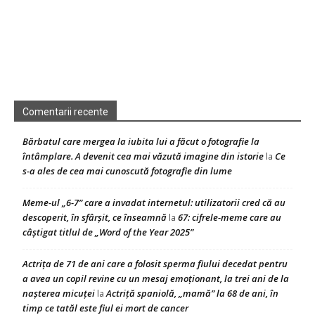
Comentarii recente
Bărbatul care mergea la iubita lui a făcut o fotografie la
întâmplare. A devenit cea mai văzută imagine din istorie
Ce
la
s-a ales de cea mai cunoscută fotografie din lume
Meme-ul „6-7” care a invadat internetul: utilizatorii cred că au
descoperit, în sfârșit, ce înseamnă
67: cifrele-meme care au
la
câștigat titlul de „Word of the Year 2025”
Actrița de 71 de ani care a folosit sperma fiului decedat pentru
a avea un copil revine cu un mesaj emoționant, la trei ani de la
nașterea micuței
Actriță spaniolă, „mamă” la 68 de ani, în
la
timp ce tatăl este fiul ei mort de cancer