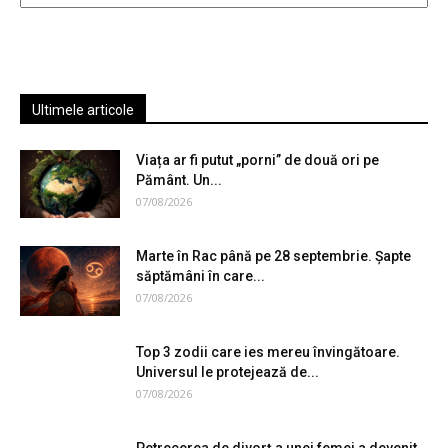
Ultimele articole
Viața ar fi putut „porni” de două ori pe
Pământ. Un...
07/08/2026
Marte în Rac până pe 28 septembrie. Șapte
săptămâni în care...
07/08/2026
Top 3 zodii care ies mereu învingătoare.
Universul le protejează de...
07/08/2026
Petrecerea de divorț a unei femei a devenit