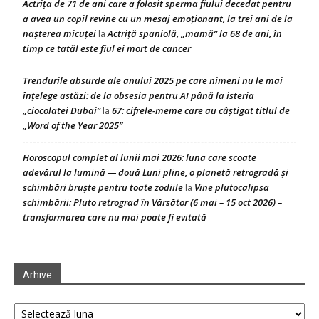
Actrița de 71 de ani care a folosit sperma fiului decedat pentru
a avea un copil revine cu un mesaj emoționant, la trei ani de la
nașterea micuței
Actriță spaniolă, „mamă” la 68 de ani, în
la
timp ce tatăl este fiul ei mort de cancer
Trendurile absurde ale anului 2025 pe care nimeni nu le mai
înțelege astăzi: de la obsesia pentru AI până la isteria
„ciocolatei Dubai”
67: cifrele-meme care au câștigat titlul de
la
„Word of the Year 2025”
Horoscopul complet al lunii mai 2026: luna care scoate
adevărul la lumină — două Luni pline, o planetă retrogradă și
schimbări bruște pentru toate zodiile
Vine plutocalipsa
la
schimbării: Pluto retrograd în Vărsător (6 mai – 15 oct 2026) –
transformarea care nu mai poate fi evitată
Arhive
Arhive