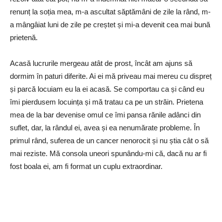
renunț la soția mea, m-a ascultat săptămâni de zile la rând, m-
a mângâiat luni de zile pe creștet și mi-a devenit cea mai bună
prietenă.
Acasă lucrurile mergeau atât de prost, încât am ajuns să
dormim în paturi diferite. Ai ei mă priveau mai mereu cu dispreț
și parcă locuiam eu la ei acasă. Se comportau ca și când eu
îmi pierdusem locuința și mă tratau ca pe un străin. Prietena
mea de la bar devenise omul ce îmi pansa rănile adânci din
suflet, dar, la rândul ei, avea și ea nenumărate probleme. În
primul rând, suferea de un cancer nenorocit și nu știa cât o să
mai reziste. Mă consola uneori spunându-mi că, dacă nu ar fi
fost boala ei, am fi format un cuplu extraordinar.