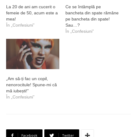
La 20 de ani am cucerit o
Ce se întâmplă pe
femeie de 50, acum este a
bancheta din spate rămâne
mea!
pe bancheta din spate!
În „Confesiuni”
Sau…?
În „Confesiuni”
„Am să-ți fac un copil,
nenorocitule! Spune-mi că
mă iubești!”
În „Confesiuni”
Facebook
Twitter