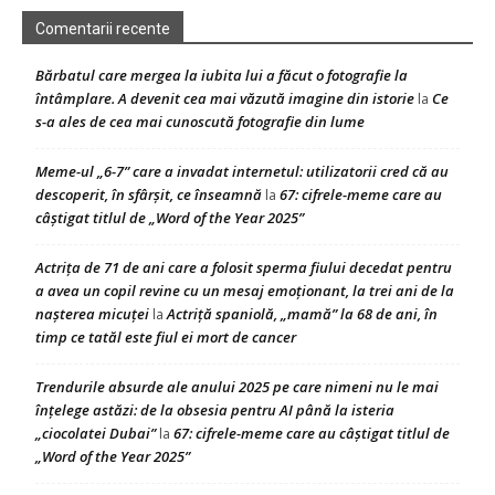
Comentarii recente
Bărbatul care mergea la iubita lui a făcut o fotografie la
întâmplare. A devenit cea mai văzută imagine din istorie
Ce
la
s-a ales de cea mai cunoscută fotografie din lume
Meme-ul „6-7” care a invadat internetul: utilizatorii cred că au
descoperit, în sfârșit, ce înseamnă
67: cifrele-meme care au
la
câștigat titlul de „Word of the Year 2025”
Actrița de 71 de ani care a folosit sperma fiului decedat pentru
a avea un copil revine cu un mesaj emoționant, la trei ani de la
nașterea micuței
Actriță spaniolă, „mamă” la 68 de ani, în
la
timp ce tatăl este fiul ei mort de cancer
Trendurile absurde ale anului 2025 pe care nimeni nu le mai
înțelege astăzi: de la obsesia pentru AI până la isteria
„ciocolatei Dubai”
67: cifrele-meme care au câștigat titlul de
la
„Word of the Year 2025”