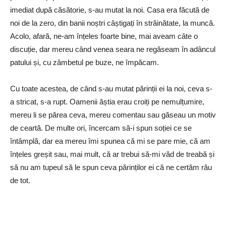
imediat după căsătorie, s-au mutat la noi. Casa era făcută de
noi de la zero, din banii noștri câștigați în străinătate, la muncă.
Acolo, afară, ne-am înțeles foarte bine, mai aveam câte o
discuție, dar mereu când venea seara ne regăseam în adâncul
patului și, cu zâmbetul pe buze, ne împăcam.
Cu toate acestea, de când s-au mutat părinții ei la noi, ceva s-
a stricat, s-a rupt. Oamenii ăștia erau croiți pe nemulțumire,
mereu li se părea ceva, mereu comentau sau găseau un motiv
de ceartă. De multe ori, încercam să-i spun soției ce se
întâmplă, dar ea mereu îmi spunea că mi se pare mie, că am
înțeles greșit sau, mai mult, că ar trebui să-mi văd de treabă și
să nu am tupeul să le spun ceva părinților ei că ne certăm rău
de tot.