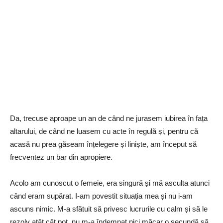
Da, trecuse aproape un an de când ne jurasem iubirea în fața
altarului, de când ne luasem cu acte în regulă și, pentru că
acasă nu prea găseam înțelegere și liniște, am început să
frecventez un bar din apropiere.
Acolo am cunoscut o femeie, era singură și mă asculta atunci
când eram supărat. I-am povestit situația mea și nu i-am
ascuns nimic. M-a sfătuit să privesc lucrurile cu calm și să le
rezolv atât cât pot, nu m-a îndemnat nici măcar o secundă să