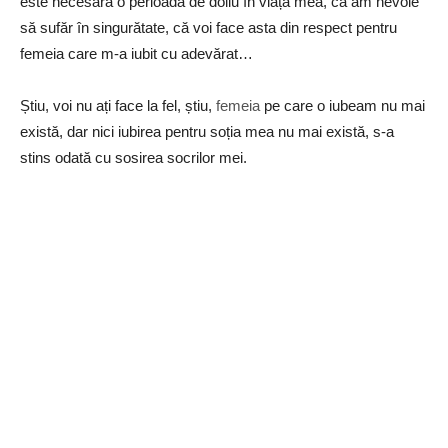
este necesară o perioadă de doliu în viața mea, că am nevoie
să sufăr în singurătate, că voi face asta din respect pentru
femeia care m-a iubit cu adevărat…
Știu, voi nu ați face la fel, știu,
femeia
pe care o iubeam nu mai
există, dar nici iubirea pentru soția mea nu mai există, s-a
stins odată cu sosirea socrilor mei.