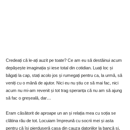
Credeați că le-ați auzit pe toate? Ce am eu să destăinui acum
depășește imaginația și iese total din cotidian. Luați loc și
băgați la cap, stați acolo jos și rumegați pentru ca, la urmă, să
veniți cu o mână de ajutor. Nici eu nu știu ce să mai fac, nici
acum nu mi-am revenit și tot trag speranța că nu am să ajung
să fac o greșeală, dar…
Eram căsătorit de aproape un an și relația mea cu soția se
clătina rău de tot. Locuiam împreună cu socrii mei și asta
pentru că își pierduseră casa din cauza datoriilor la bancă și,