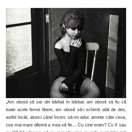
„
Am obosit să sar din bărbat în bărbat, am obosit să fiu că
toate acele femei libere, am obosit să-i schimb atât de des,
astfel încât, atunci când încerc să-mi aduc aminte câte ceva,
cea mai mare dilemă a mea să fie… Cu cine eram? Cu X sau