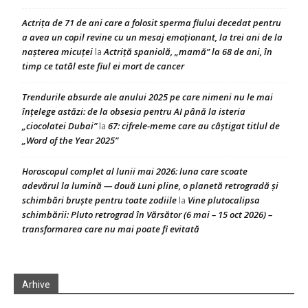
Actrița de 71 de ani care a folosit sperma fiului decedat pentru
a avea un copil revine cu un mesaj emoționant, la trei ani de la
nașterea micuței
Actriță spaniolă, „mamă” la 68 de ani, în
la
timp ce tatăl este fiul ei mort de cancer
Trendurile absurde ale anului 2025 pe care nimeni nu le mai
înțelege astăzi: de la obsesia pentru AI până la isteria
„ciocolatei Dubai”
67: cifrele-meme care au câștigat titlul de
la
„Word of the Year 2025”
Horoscopul complet al lunii mai 2026: luna care scoate
adevărul la lumină — două Luni pline, o planetă retrogradă și
schimbări bruște pentru toate zodiile
Vine plutocalipsa
la
schimbării: Pluto retrograd în Vărsător (6 mai – 15 oct 2026) –
transformarea care nu mai poate fi evitată
Arhive