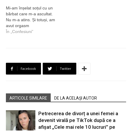
Mi-am înșelat soțul cu un
bărbat care m-a ascultat.
Nu m-a atins. Și totuși, am
avut orgasm
În „Confesiuni”
Facebook
Twitter
ARTICOLE SIMILARE
DE LA ACELAȘI AUTOR
Petrecerea de divorț a unei femei a
devenit virală pe TikTok după ce a
afișat „Cele mai rele 10 lucruri” pe