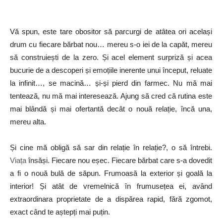
Vă spun, este tare obositor să parcurgi de atâtea ori același
drum cu fiecare bărbat nou… mereu s-o iei de la capăt, mereu
să construiești de la zero. Și acel element surpriză și acea
bucurie de a descoperi și emoțiile inerente unui început, reluate
la infinit…, se macină… și-și pierd din farmec. Nu mă mai
tentează, nu mă mai interesează. Ajung să cred că rutina este
mai blândă și mai ofertantă decât o nouă relație, încă una,
mereu alta.
Și cine mă obligă să sar din relație în relație?, o să întrebi.
Viața
însăși. Fiecare nou eșec. Fiecare bărbat care s-a dovedit
a fi o nouă bulă de săpun. Frumoasă la exterior și goală la
interior! Și atât de vremelnică în frumusețea ei, având
extraordinara proprietate de a dispărea rapid, fără zgomot,
exact când te aștepți mai puțin.