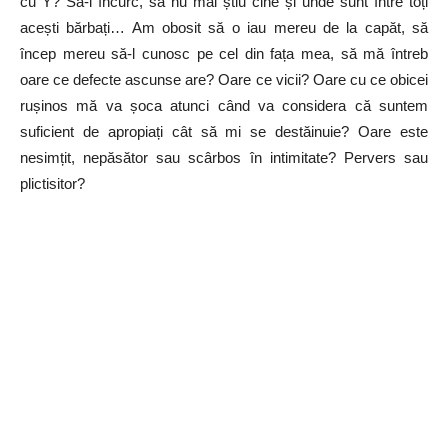
cu Y? Să-i încurc, să nu mai știu cine și unde sunt între toți
acești bărbați… Am obosit să o iau mereu de la capăt, să
încep mereu să-l cunosc pe cel din fața mea, să mă întreb
oare ce defecte ascunse are? Oare ce vicii? Oare cu ce obicei
rușinos mă va șoca atunci când va considera că suntem
suficient de apropiați cât să mi se destăinuie? Oare este
nesimțit, nepăsător sau scârbos în intimitate? Pervers sau
plictisitor?