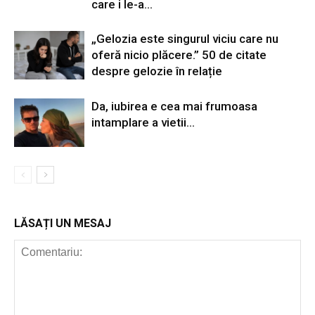
care i le-a...
„Gelozia este singurul viciu care nu
oferă nicio plăcere.” 50 de citate
despre gelozie în relație
Da, iubirea e cea mai frumoasa
intamplare a vietii…
LĂSAȚI UN MESAJ