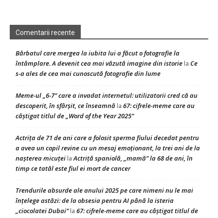
Comentarii recente
Bărbatul care mergea la iubita lui a făcut o fotografie la
întâmplare. A devenit cea mai văzută imagine din istorie
Ce
la
s-a ales de cea mai cunoscută fotografie din lume
Meme-ul „6-7” care a invadat internetul: utilizatorii cred că au
descoperit, în sfârșit, ce înseamnă
67: cifrele-meme care au
la
câștigat titlul de „Word of the Year 2025”
Actrița de 71 de ani care a folosit sperma fiului decedat pentru
a avea un copil revine cu un mesaj emoționant, la trei ani de la
nașterea micuței
Actriță spaniolă, „mamă” la 68 de ani, în
la
timp ce tatăl este fiul ei mort de cancer
Trendurile absurde ale anului 2025 pe care nimeni nu le mai
înțelege astăzi: de la obsesia pentru AI până la isteria
„ciocolatei Dubai”
67: cifrele-meme care au câștigat titlul de
la