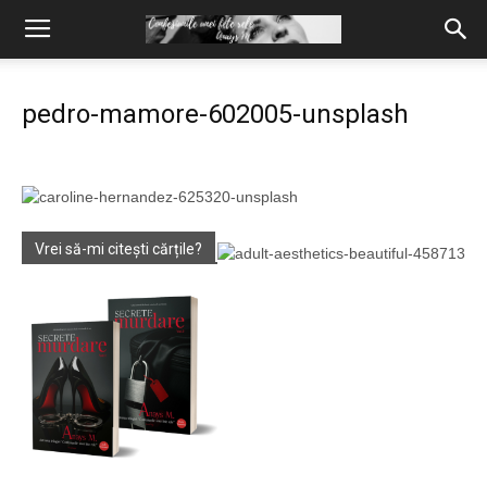
pedro-mamore-602005-unsplash
Vrei să-mi citești cărțile?