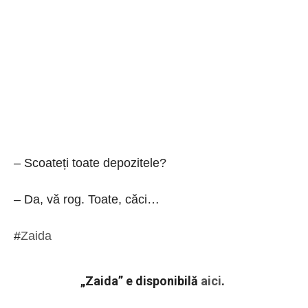
– Scoateți toate depozitele?
– Da, vă rog. Toate, căci…
#
Zaida
„Zaida” e disponibilă
aici
.