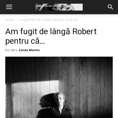
Acasă
Fragmente din cărțile autoarei Anays M.
Am fugit de lângă Robert
pentru că…
De către
Zaida Martin