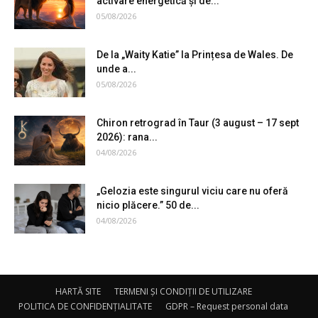
activare energetică și de...
05/08/2026
De la „Waity Katie” la Prințesa de Wales. De
unde a...
05/08/2026
Chiron retrograd în Taur (3 august – 17 sept
2026): rana...
04/08/2026
„Gelozia este singurul viciu care nu oferă
nicio plăcere.” 50 de...
04/08/2026
HARTĂ SITE
TERMENI ȘI CONDIȚII DE UTILIZARE
POLITICA DE CONFIDENȚIALITATE
GDPR – Request personal data