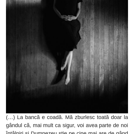
(…) La bancă e coadă. Mă zburlesc toată doar la
gândul că, mai mult ca sigur, voi avea parte de noi
întâlniri și Dumnezeu știe pe cine mai are de gând