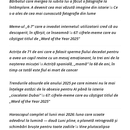
Bărbatul care mergea la iubita lui a făcut o fotografie la
întâmplare. A devenit cea mai văzută imagine din istorie
Ce
la
s-a ales de cea mai cunoscută fotografie din lume
Meme-ul „6-7” care a invadat internetul: utilizatorii cred că au
descoperit, în sfârșit, ce înseamnă
67: cifrele-meme care au
la
câștigat titlul de „Word of the Year 2025”
Actrița de 71 de ani care a folosit sperma fiului decedat pentru
a avea un copil revine cu un mesaj emoționant, la trei ani de la
nașterea micuței
Actriță spaniolă, „mamă” la 68 de ani, în
la
timp ce tatăl este fiul ei mort de cancer
Trendurile absurde ale anului 2025 pe care nimeni nu le mai
înțelege astăzi: de la obsesia pentru AI până la isteria
„ciocolatei Dubai”
67: cifrele-meme care au câștigat titlul de
la
„Word of the Year 2025”
Horoscopul complet al lunii mai 2026: luna care scoate
adevărul la lumină — două Luni pline, o planetă retrogradă și
schimbări bruște pentru toate zodiile
Vine plutocalipsa
la