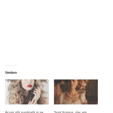
Similare
Acum stă supărată și se
Sunt frumos, dar am