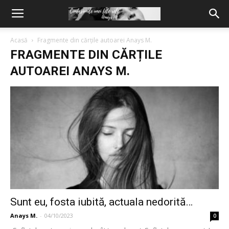
Acasă
Fragmente din cărțile autoarei Anays M.
FRAGMENTE DIN CĂRȚILE
AUTOAREI ANAYS M.
Sunt eu, fosta iubită, actuala nedorită…
Anays M.
-
04/10/2023
0