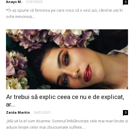
Anays M.
-
31/07/2023
0
❝Ți-aș spune că fericirea pe care crezi că o vezi azi, când te uiți în
ochii mincinoși...
Ar trebui să explic ceea ce nu e de explicat,
ar...
Zaida Martin
-
06/01/2021
0
„Mă uit la el cum doarme. Somnul îmblânzește cele mai mari brute și
aduce liniște celor mai zbuciumate suflete....