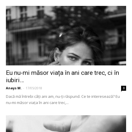
Eu nu-mi măsor viața în ani care trec, ci în
iubiri…
Anays M.
-
17/05/2018
0
Dacă mă întrebi câți ani am, nu-ți răspund. Ce te interesează? Eu
nu-mi măsor viața în ani care trec,...