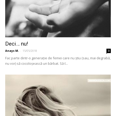
Deci… nu!
Anays M.
-
15/05/2018
0
Fac parte dintr-o generație de femei care nu știu (sau, mai degrabă,
nu vor) să cocoloșească un bărbat. Să-l...