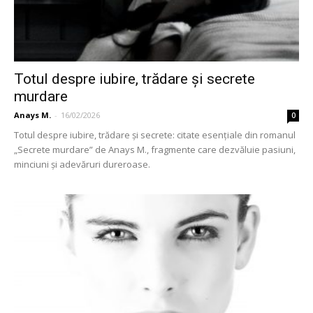
Totul despre iubire, trădare și secrete
murdare
Anays M.
-
16/02/2026
0
Totul despre iubire, trădare și secrete: citate esențiale din romanul
„Secrete murdare” de Anays M., fragmente care dezvăluie pasiuni,
minciuni și adevăruri dureroase.