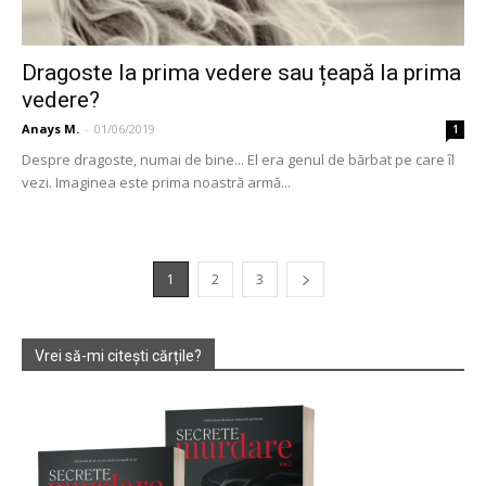
Dragoste la prima vedere sau țeapă la prima
vedere?
Anays M.
-
01/06/2019
1
Despre dragoste, numai de bine... El era genul de bărbat pe care îl
vezi. Imaginea este prima noastră armă...
1
2
3
Vrei să-mi citești cărțile?