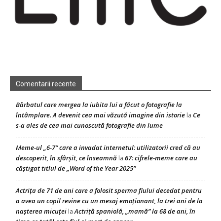
Comentarii recente
Bărbatul care mergea la iubita lui a făcut o fotografie la
întâmplare. A devenit cea mai văzută imagine din istorie
Ce
la
s-a ales de cea mai cunoscută fotografie din lume
Meme-ul „6-7” care a invadat internetul: utilizatorii cred că au
descoperit, în sfârșit, ce înseamnă
67: cifrele-meme care au
la
câștigat titlul de „Word of the Year 2025”
Actrița de 71 de ani care a folosit sperma fiului decedat pentru
a avea un copil revine cu un mesaj emoționant, la trei ani de la
nașterea micuței
Actriță spaniolă, „mamă” la 68 de ani, în
la