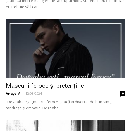
„Sufletul mort e mai greu decât trupul mort. Sufletul meu e mort. Iar
eu trebuie să-l car...
Masculii feroce și pretențiile
Anays M.
-
12/03/2024
0
„Degeaba eşti „mascul feroce”, dacă ai divorțat de bun simț,
tandrețe şi empatie. Degeaba...