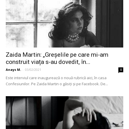
Zaida Martin: „Greșelile pe care mi-am
construit viața s-au dovedit, în...
Anays M.
-
03/02/2021
0
Este interviul care inaugurează o nouă rubrică aici, în casa
Confesiunilor. Pe Zaida Martin o găsiți și pe Facebook. De...