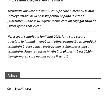
timp ce tatăl este fiul ei mort de cancer
Trendurile absurde ale anului 2025 pe care nimeni nu le mai
înțelege astăzi: de la obsesia pentru AI până la isteria
„ciocolatei Dubai”
67: cifrele-meme care au câștigat titlul de
la
„Word of the Year 2025”
Horoscopul complet al lunii mai 2026: luna care scoate
adevărul la lumină — două Luni pline, o planetă retrogradă și
schimbări bruște pentru toate zodiile
Vine plutocalipsa
la
schimbării: Pluto retrograd în Vărsător (6 mai – 15 oct 2026) –
transformarea care nu mai poate fi evitată
Arhive
Arhive