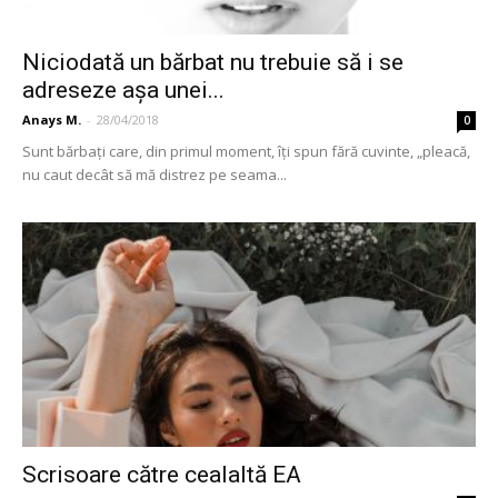
Niciodată un bărbat nu trebuie să i se
adreseze așa unei...
Anays M.
-
28/04/2018
0
Sunt bărbați care, din primul moment, îți spun fără cuvinte, „pleacă,
nu caut decât să mă distrez pe seama...
Scrisoare către cealaltă EA