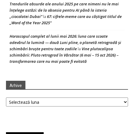
Trendurile absurde ale anului 2025 pe care nimeni nu le mai
înțelege astăzi: de la obsesia pentru AI până la isteria
„ciocolatei Dubai”
67: cifrele-meme care au câștigat titlul de
la
„Word of the Year 2025”
Horoscopul complet al lunii mai 2026: luna care scoate
adevărul la lumină — două Luni pline, o planetă retrogradă și
schimbări bruște pentru toate zodiile
Vine plutocalipsa
la
schimbării: Pluto retrograd în Vărsător (6 mai – 15 oct 2026) –
transformarea care nu mai poate fi evitată
Arhive
Arhive