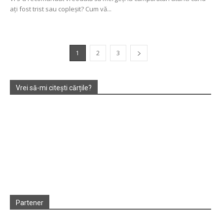
ați fost trist sau copleșit? Cum vă...
1
2
3
Vrei să-mi citești cărțile?
Partener