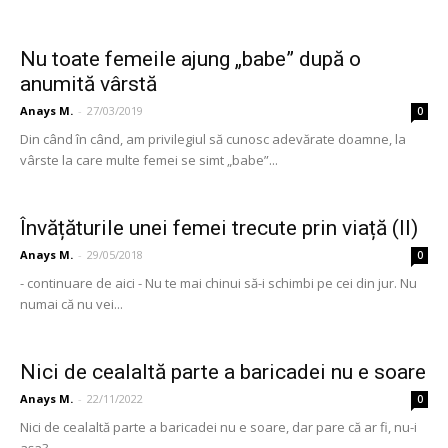
Nu toate femeile ajung „babe” după o
anumită vârstă
Anays M.
-
27/03/2019
0
Din când în când, am privilegiul să cunosc adevărate doamne, la
vârste la care multe femei se simt „babe”...
Învățăturile unei femei trecute prin viață (II)
Anays M.
-
29/05/2018
0
- continuare de aici - Nu te mai chinui să-i schimbi pe cei din jur. Nu
numai că nu vei...
Nici de cealaltă parte a baricadei nu e soare
Anays M.
-
22/11/2022
0
Nici de cealaltă parte a baricadei nu e soare, dar pare că ar fi, nu-i