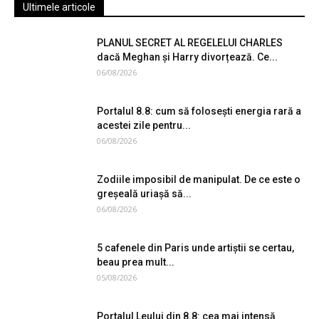
Ultimele articole
PLANUL SECRET AL REGELELUI CHARLES
dacă Meghan și Harry divorțează. Ce...
06/08/2026
Portalul 8.8: cum să folosești energia rară a
acestei zile pentru...
06/08/2026
Zodiile imposibil de manipulat. De ce este o
greșeală uriașă să...
06/08/2026
5 cafenele din Paris unde artiștii se certau,
beau prea mult...
05/08/2026
Portalul Leului din 8.8: cea mai intensă