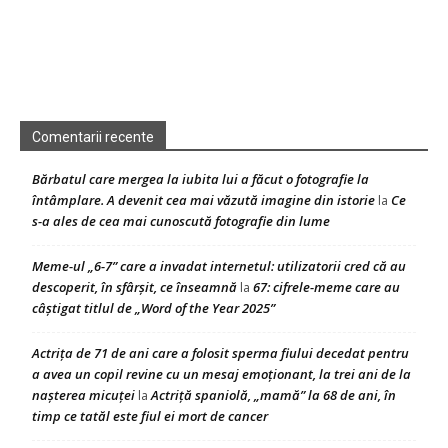
Comentarii recente
Bărbatul care mergea la iubita lui a făcut o fotografie la
întâmplare. A devenit cea mai văzută imagine din istorie
Ce
la
s-a ales de cea mai cunoscută fotografie din lume
Meme-ul „6-7” care a invadat internetul: utilizatorii cred că au
descoperit, în sfârșit, ce înseamnă
67: cifrele-meme care au
la
câștigat titlul de „Word of the Year 2025”
Actrița de 71 de ani care a folosit sperma fiului decedat pentru
a avea un copil revine cu un mesaj emoționant, la trei ani de la
nașterea micuței
Actriță spaniolă, „mamă” la 68 de ani, în
la
timp ce tatăl este fiul ei mort de cancer