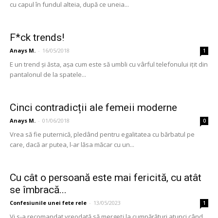
cu capul în fundul alteia, după ce uneia...
F*ck trends!
Anays M.
-
16/05/2018
1
E un trend și ăsta, așa cum este să umbli cu vârful telefonului ițit din
pantalonul de la spatele...
Cinci contradicții ale femeii moderne
Anays M.
-
01/06/2018
0
Vrea să fie puternică, pledând pentru egalitatea cu bărbatul pe
care, dacă ar putea, l-ar lăsa măcar cu un...
Cu cât o persoană este mai fericită, cu atât
se îmbracă...
Confesiunile unei fete rele
-
13/05/2023
1
Vi s-a recomandat vreodată să mergeți la cumpărături atunci când