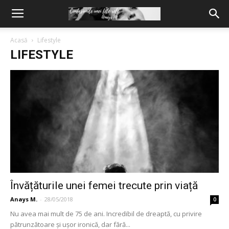
Acasă
Lifestyle
LIFESTYLE
Învățăturile unei femei trecute prin viață
Anays M.
-
28/05/2018
0
Nu avea mai mult de 75 de ani. Incredibil de dreaptă, cu privire
pătrunzătoare și ușor ironică, dar fără...