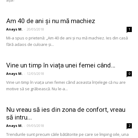
așa?
Am 40 de ani și nu mă machiez
Anays M.
-
20/05/2018
1
Mi-a spus o prietenă: „Am 40 de ani și nu mă machiez. Ies din casă
fără adaos de culoare și...
Vine un timp în viața unei femei când…
Anays M.
-
12/05/2018
0
Vine un timp în viața unei femei când aceasta înțelege că nu are
motive să se grăbească. Nu le-a...
Nu vreau să ies din zona de confort, vreau
să intru...
Anays M.
-
09/05/2018
2
Trendurile sunt precum căile bătătorite pe care se împing oile, una